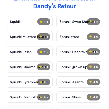
Dandy's Retour
★
★
Squidki
Sprunki Swap Showcase
4.6
4.8
★
★
Sprunki Mustard Phase
Sprunkstard
4.4
4.9
2
★
★
Sprunki Relish
Sprunki Definitive Phase
4.9
4.6
7
★
★
Sprunki Chaotic Good
Sprunki grown up
4.4
4.9
★
★
Sprunki Pyramixed 0.9
Sprunki Agents
4.6
4.9
★
★
Sprunki Corruptbox 5
Sprunki Ships
4.7
4.6