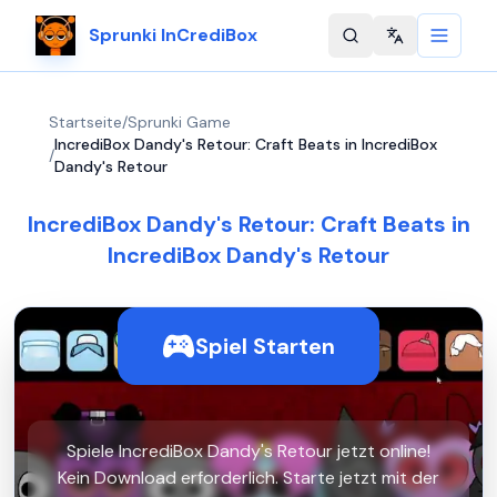
Sprunki InCrediBox
Change langu
Startseite
/
Sprunki Game
IncrediBox Dandy's Retour: Craft Beats in IncrediBox
/
Dandy's Retour
IncrediBox Dandy's Retour: Craft Beats in
IncrediBox Dandy's Retour
Spiel Starten
Spiele IncrediBox Dandy's Retour jetzt online!
Kein Download erforderlich. Starte jetzt mit der