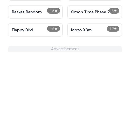
4.8
★
5
★
Basket Random
Simon Time Phase 2
4.5
★
4.7
★
Flappy Bird
Moto X3m
Advertisement