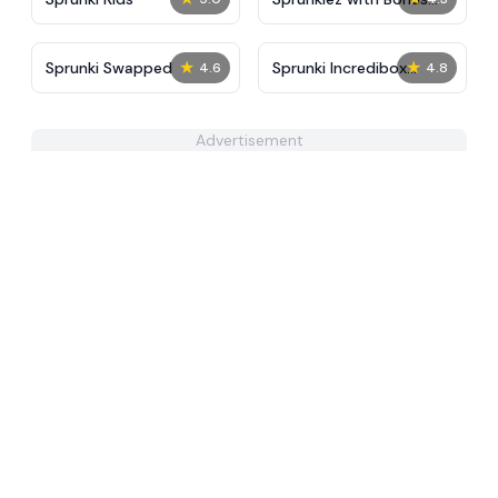
Characters
★
★
Sprunki Swapped
Sprunki Incredibox
4.6
4.8
Horror
Advertisement