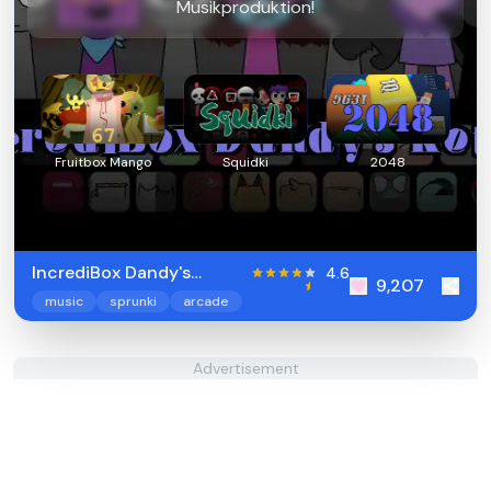
Musikproduktion!
Fruitbox Mango
Squidki
2048
IncrediBox Dandy's
4.6
9,207
Retour
music
sprunki
arcade
Advertisement