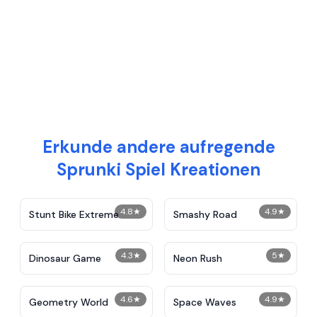
Erkunde andere aufregende
Sprunki Spiel Kreationen
4.8
★
4.9
★
Stunt Bike Extreme
Smashy Road
4.3
★
5
★
Dinosaur Game
Neon Rush
4.6
★
4.9
★
Geometry World
Space Waves