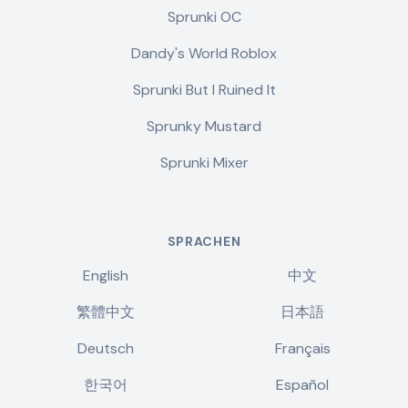
Sprunki OC
Dandy's World Roblox
Sprunki But I Ruined It
Sprunky Mustard
Sprunki Mixer
SPRACHEN
English
中文
繁體中文
日本語
Deutsch
Français
한국어
Español