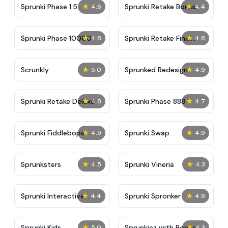
★
★
Sprunki Phase 1.5
Sprunki Retake Bonus
4.6
4.4
★
★
Sprunki Phase 10000
Sprunki Retake Final
4.8
4.8
Update
★
★
Scrunkly
Sprunked Redesign
5.0
4.9
★
★
Sprunki Retake Deluxe
Sprunki Phase 888
4.8
4.7
★
★
Sprunki Fiddlebops
Sprunki Swap
4.9
4.9
★
★
Sprunksters
Sprunki Vineria
4.5
4.3
★
★
Sprunki Interactive
Sprunki Spronker
4.4
4.9
Tunner
★
★
Sprunki Kids
Sprunkiez with Bonus
5.0
4.3