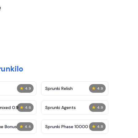
!
unkilo
★
★
Sprunki Relish
4.9
4.9
★
★
mixed 0.9
Sprunki Agents
4.6
4.9
★
★
ke Bonus
Sprunki Phase 10000
4.4
4.8