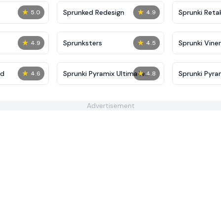
★
★
Sprunked Redesign
Sprunki Reta
5.0
4.9
★
★
Sprunksters
Sprunki Viner
4.9
4.5
★
★
ed
Sprunki Pyramix Ultimate
Sprunki Pyra
4.6
4.8
Port
Advertisement