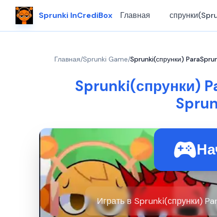
Sprunki InCrediBox
Главная
спрунки(Spru
Главная
/
Sprunki Game
/
Sprunki(спрунки) ParaSpru
Sprunki(спрунки) P
Sprun
На
Играть в Sprunki(спрунки) Pa