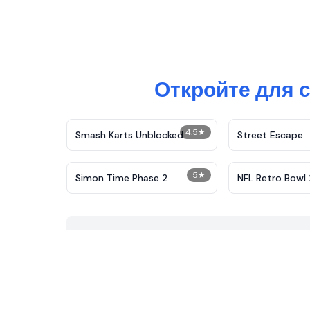
Откройте для 
4.5
★
Smash Karts Unblocked
Street Escape
5
★
Simon Time Phase 2
NFL Retro Bowl