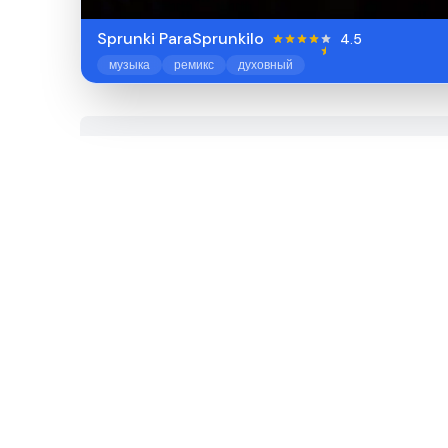
Sprunki ParaSprunkilo
4.5
музыка
ремикс
духовный