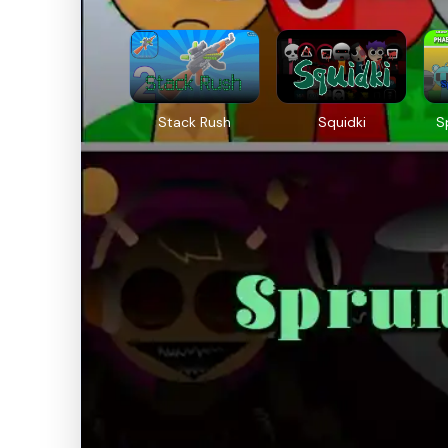
Stack Rush
Squidki
S