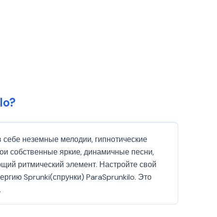
lo?
в себе неземные мелодии, гипнотические
вои собственные яркие, динамичные песни,
ющий ритмический элемент. Настройте свой
гию Sprunki(спрунки) ParaSprunkilo. Это
.