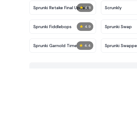
★
Sprunki Retake Final Update
Scrunkly
4.8
★
Sprunki Fiddlebops
Sprunki Swap
4.9
★
Sprunki Garnold Time
Sprunki Swapp
4.4