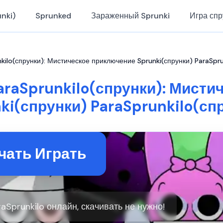
nki)
Sprunked
Зараженный Sprunki
Игра спр
nkilo(спрунки): Мистическое приключение Sprunki(спрунки) ParaSpru
araSprunkilo(спрунки): Мист
ki(спрунки) ParaSprunkilo(сп
чать Играть
raSprunkilo онлайн, скачивать не нужно!