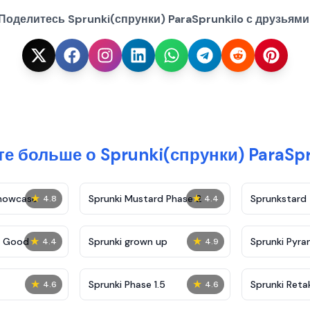
Поделитесь Sprunki(спрунки) ParaSprunkilo с друзьями
те больше о Sprunki(спрунки) ParaSpr
★
★
Showcase
Sprunki Mustard Phase 2
Sprunkstard
4.8
4.4
★
★
c Good
Sprunki grown up
Sprunki Pyra
4.4
4.9
★
★
Sprunki Phase 1.5
Sprunki Reta
4.6
4.6