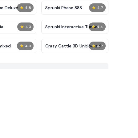
★
★
ke Deluxe
Sprunki Phase 888
4.8
4.7
★
★
ia
Sprunki Interactive Tunner
4.3
4.4
★
★
mixed
Crazy Cattle 3D Unblocked
4.9
4.7