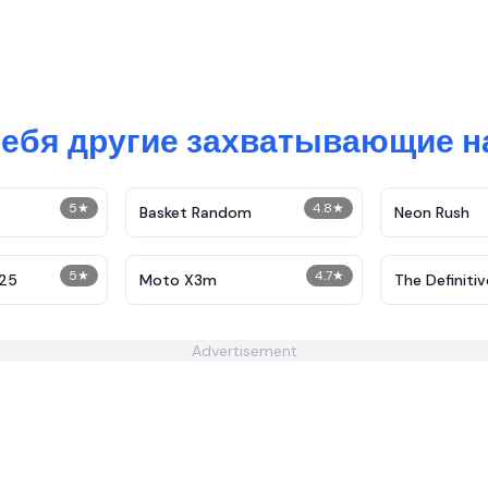
себя другие захватывающие н
5
★
4.8
★
Basket Random
Neon Rush
5
★
4.7
★
 25
Moto X3m
The Definitiv
Demolition
Advertisement