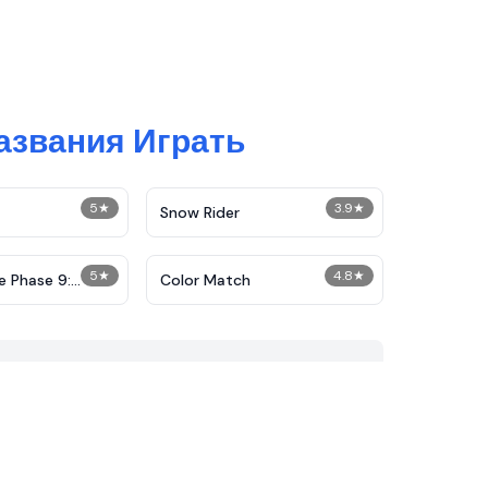
азвания Играть
5
★
3.9
★
Snow Rider
5
★
4.8
★
e Phase 9:
Color Match