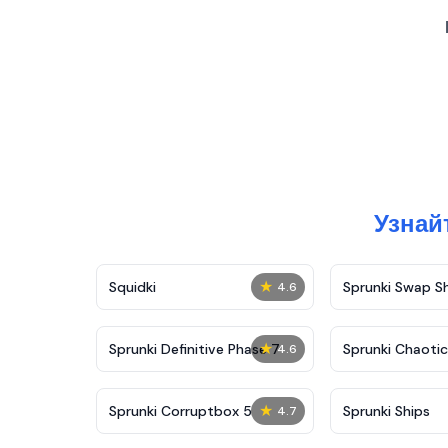
Узнай
★
Squidki
Sprunki Swap 
4.6
★
Sprunki Definitive Phase 7
Sprunki Chaoti
4.6
★
Sprunki Corruptbox 5
Sprunki Ships
4.7