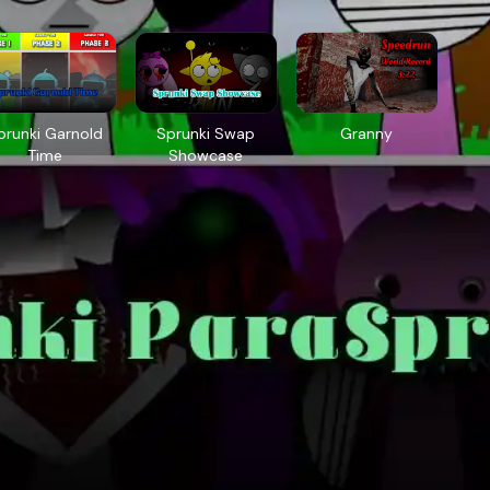
prunki Garnold
Sprunki Swap
Granny
Time
Showcase