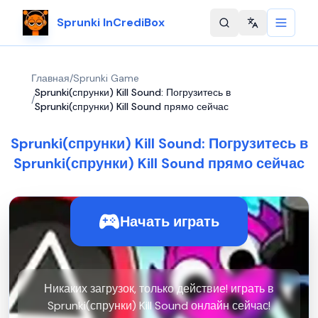
Sprunki InCrediBox
Change langu
Главная
/
Sprunki Game
Sprunki(спрунки) Kill Sound: Погрузитесь в
/
Sprunki(спрунки) Kill Sound прямо сейчас
Sprunki(спрунки) Kill Sound: Погрузитесь в
Sprunki(спрунки) Kill Sound прямо сейчас
Начать играть
Никаких загрузок, только действие! играть в
Sprunki(спрунки) Kill Sound онлайн сейчас!