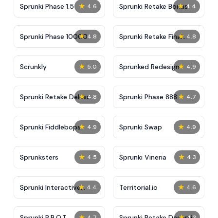
★
★
Sprunki Phase 1.5
Sprunki Retake Bonus
4.6
4.4
★
★
Sprunki Phase 10000
Sprunki Retake Final
4.8
4.8
Update
★
★
Scrunkly
Sprunked Redesign
5.0
4.9
★
★
Sprunki Retake Deluxe
Sprunki Phase 888
4.8
4.7
★
★
Sprunki Fiddlebops
Sprunki Swap
4.9
4.9
★
★
Sprunksters
Sprunki Vineria
4.5
4.3
★
★
Sprunki Interactive
Territorial.io
4.4
4.6
Tunner
★
★
Sprunki R.B.O.T
Sprunki Retake Deeep.io
4.7
4.3