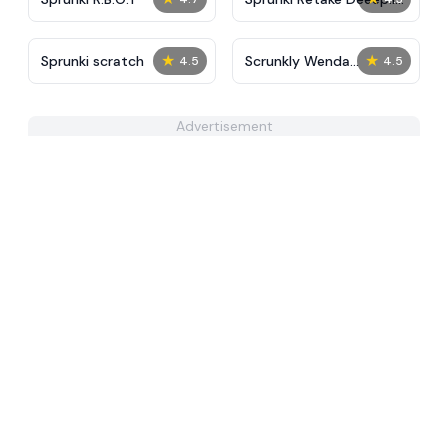
Reskin
★
★
Sprunki scratch
Scrunkly Wenda
4.5
4.5
Treatment
Advertisement