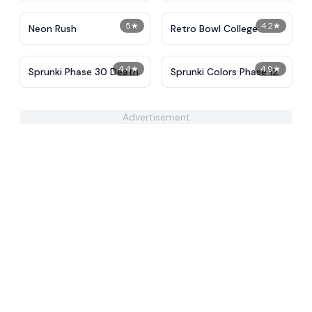
5
★
4.2
★
Neon Rush
Retro Bowl College
4.4
★
4.9
★
Sprunki Phase 30 Death
Sprunki Colors Phase 12
Advertisement