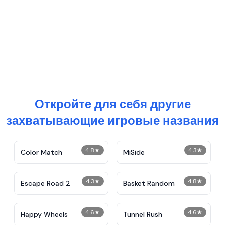
Откройте для себя другие
захватывающие игровые названия
4.8
★
4.3
★
Color Match
MiSide
4.3
★
4.8
★
Escape Road 2
Basket Random
4.6
★
4.6
★
Happy Wheels
Tunnel Rush