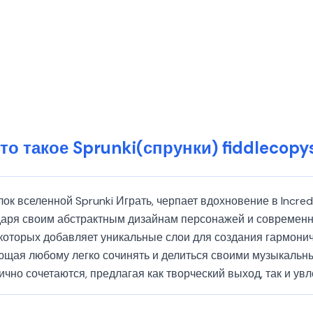
то такое Sprunki(спрунки) fiddlecopy
олок вселенной Sprunki Играть, черпает вдохновение в Incre
аря своим абстрактным дизайнам персонажей и современной
которых добавляет уникальные слои для создания гармони
яющая любому легко сочинять и делиться своими музыкальны
ично сочетаются, предлагая как творческий выход, так и ув