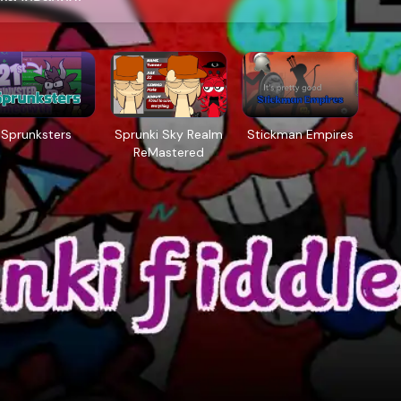
Sprunksters
Sprunki Sky Realm
Stickman Empires
ReMastered