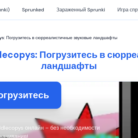
nki)
Sprunked
Зараженный Sprunki
Игра спр
opys: Погрузитесь в сюрреалистичные звуковые ландшафты
dlecopys: Погрузитесь в сюр
ландшафты
огрузитесь
iddlecopys онлайн – без необходимости
скачивания!