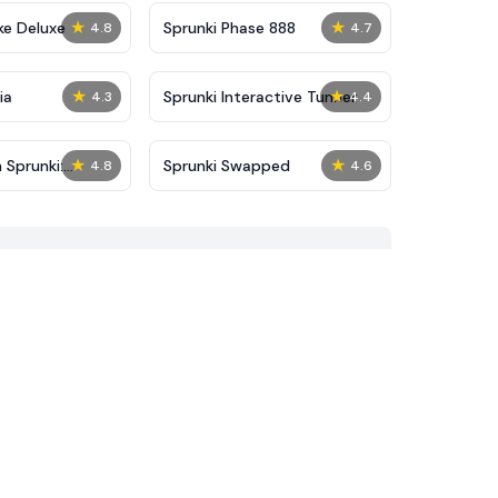
★
★
ke Deluxe
Sprunki Phase 888
4.8
4.7
★
★
ia
Sprunki Interactive Tunner
4.3
4.4
★
★
 Sprunki:
Sprunki Swapped
4.8
4.6
on