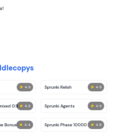
s!
ddlecopys
★
★
Sprunki Relish
4.9
4.9
★
★
mixed 0.9
Sprunki Agents
4.6
4.9
★
★
ke Bonus
Sprunki Phase 10000
4.4
4.8