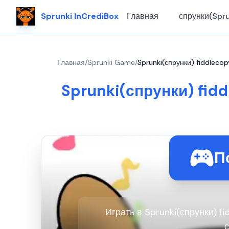
Sprunki InCrediBox
Главная
спрунки(Spru
Главная
/
Sprunki Game
/
Sprunki(спрунки) fiddlec
Sprunki(спрунки) fid
П
Играть в Sprunki(спрунки) f