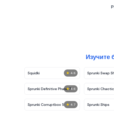
Р
Изучите 
★
Squidki
Sprunki Swap 
4.6
★
Sprunki Definitive Phase 7
Sprunki Chaoti
4.6
★
Sprunki Corruptbox 5
Sprunki Ships
4.7