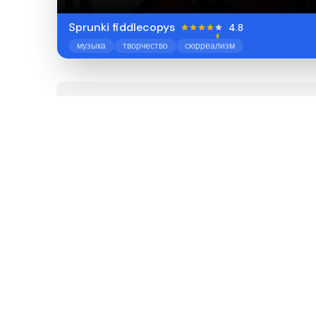
Sprunki fiddlecopys
4.8
музыка
творчество
сюрреализм