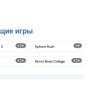
ющие игры
4.3
★
5
★
 2
Sphere Rush
4.3
★
4.2
★
Retro Bowl College