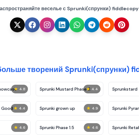
аспространяйте веселье с Sprunki(спрунки) fiddlecopy
больше творений Sprunki(спрунки) fi
★
★
Showcase
Sprunki Mustard Phase 2
Sprunkstard
4.8
4.4
★
★
c Good
Sprunki grown up
Sprunki Pyra
4.4
4.9
★
★
Sprunki Phase 1.5
Sprunki Reta
4.6
4.6