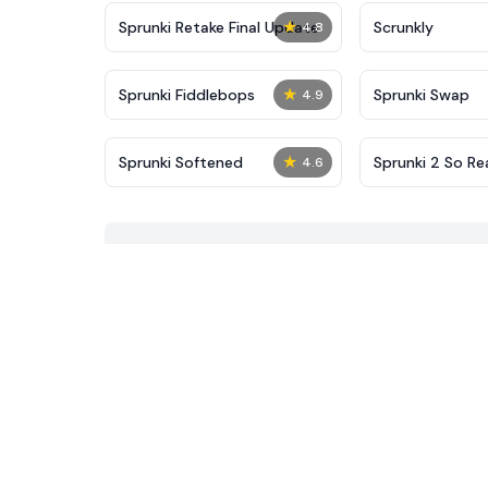
★
Sprunki Retake Final Update
Scrunkly
4.8
★
Sprunki Fiddlebops
Sprunki Swap
4.9
★
Sprunki Softened
Sprunki 2 So Re
4.6