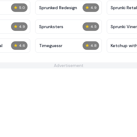
★
★
Sprunked Redesign
Sprunki Reta
5.0
4.9
★
★
Sprunksters
Sprunki Viner
4.9
4.5
★
★
al
Timeguessr
Ketchup with
4.6
4.8
Human Editi
Advertisement