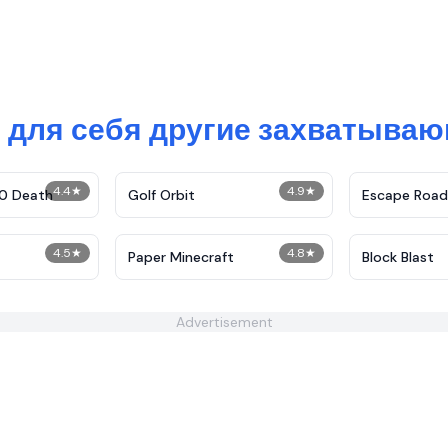
 для себя другие захватыва
4.4
★
4.9
★
30 Death
Golf Orbit
Escape Road
4.5
★
4.8
★
Paper Minecraft
Block Blast
Advertisement