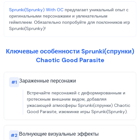
Sprunki(Sprunky) With OC
предлагает уникальный опыт с
оригинальными персонажами и увлекательным
геймплеем. Обязательно попробуйте для поклонников игр
Sprunki(Sprunky)!
Ключевые особенности Sprunki(спрунки)
Chaotic Good Parasite
Зараженные персонажи
#
1
Встречайте персонажей с деформированным и
гротескным внешним видом, добавляя
ужасающей атмосферы Sprunki(спрунки) Chaotic
Good Parasite, изюминке игры Sprunki(Sprunky).
Волнующие визуальные эффекты
#
2