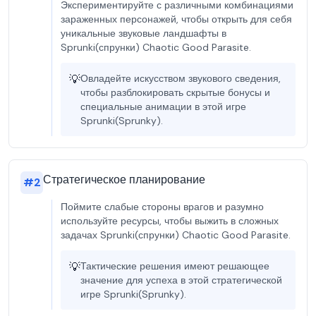
Экспериментируйте с различными комбинациями
зараженных персонажей, чтобы открыть для себя
уникальные звуковые ландшафты в
Sprunki(спрунки) Chaotic Good Parasite.
💡
Овладейте искусством звукового сведения,
чтобы разблокировать скрытые бонусы и
специальные анимации в этой игре
Sprunki(Sprunky).
Стратегическое планирование
#
2
Поймите слабые стороны врагов и разумно
используйте ресурсы, чтобы выжить в сложных
задачах Sprunki(спрунки) Chaotic Good Parasite.
💡
Тактические решения имеют решающее
значение для успеха в этой стратегической
игре Sprunki(Sprunky).