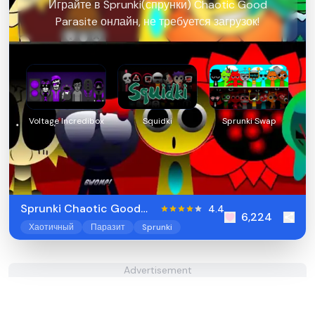
Играйте в Sprunki(спрунки) Chaotic Good
Parasite онлайн, не требуется загрузок!
Voltage Incredibox
Squidki
Sprunki Swap
Sprunki Chaotic Good
4.4
6,224
Parasite
Хаотичный
Паразит
Sprunki
Advertisement