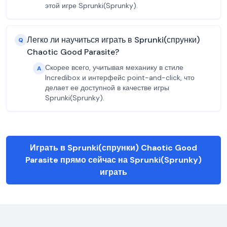
этой игре Sprunki(Sprunky).
Легко ли научиться играть в Sprunki(спрунки)
Q
Chaotic Good Parasite?
Скорее всего, учитывая механику в стиле
A
Incredibox и интерфейс point-and-click, что
делает ее доступной в качестве игры
Sprunki(Sprunky).
Играть в Sprunki(спрунки) Chaotic Good
Parasite прямо сейчас на Sprunki(Sprunky)
играть