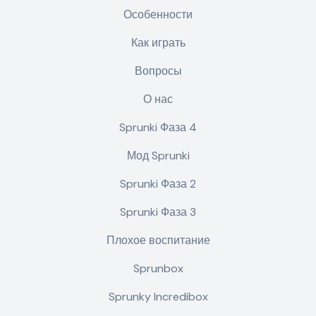
Особенности
Как играть
Вопросы
О нас
Sprunki Фаза 4
Мод Sprunki
Sprunki Фаза 2
Sprunki Фаза 3
Плохое воспитание
Sprunbox
Sprunky Incredibox