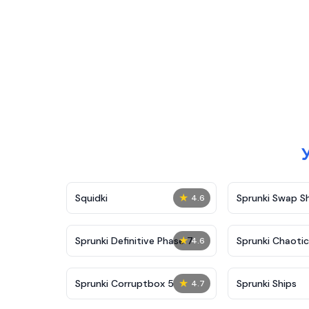
★
Squidki
Sprunki Swap 
4.6
★
Sprunki Definitive Phase 7
Sprunki Chaoti
4.6
★
Sprunki Corruptbox 5
Sprunki Ships
4.7