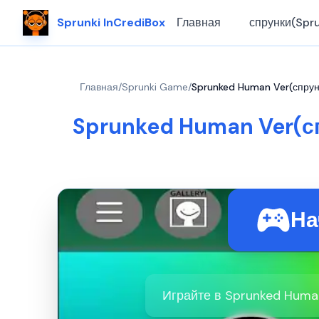
Sprunki InCrediBox
Главная
спрунки(Spru
Главная
/
Sprunki Game
/
Sprunked Human Ver(спрун
Sprunked Human Ver(с
На
Играйте в Sprunked Human