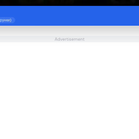
прунки)
Advertisement