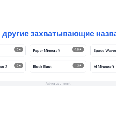
 другие захватывающие назв
5
★
4.8
★
Paper Minecraft
Space Wave
5
★
4.3
★
se 2
Block Blast
AI Minecraft
Advertisement