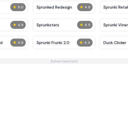
★
★
Sprunked Redesign
Sprunki Reta
5.0
4.9
★
★
Sprunksters
Sprunki Viner
4.9
4.5
★
★
ed
Sprunki Frunki 2.0
Duck Clicker
4.6
4.4
Advertisement