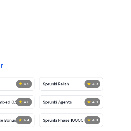
r
★
★
Sprunki Relish
4.9
4.9
★
★
mixed 0.9
Sprunki Agents
4.6
4.9
★
★
ke Bonus
Sprunki Phase 10000
4.4
4.8