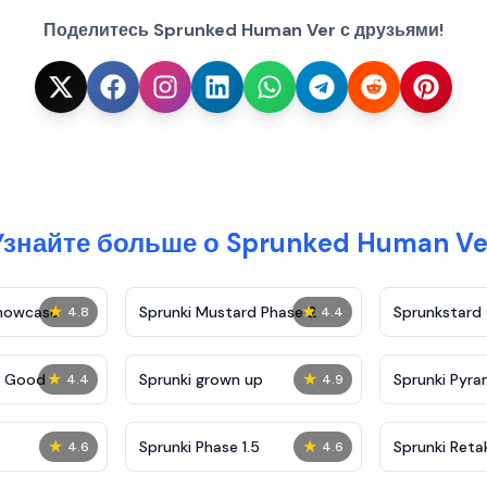
Поделитесь Sprunked Human Ver с друзьями!
Узнайте больше о Sprunked Human Ve
★
★
Showcase
Sprunki Mustard Phase 2
Sprunkstard
4.8
4.4
★
★
c Good
Sprunki grown up
Sprunki Pyra
4.4
4.9
★
★
Sprunki Phase 1.5
Sprunki Reta
4.6
4.6