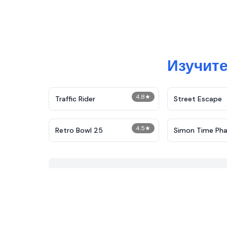
Изучите
4.8
★
Traffic Rider
Street Escape
4.5
★
Retro Bowl 25
Simon Time Pha