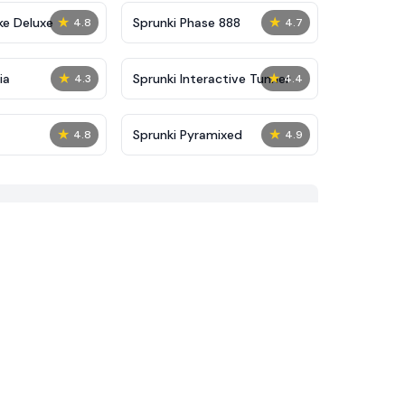
★
★
ke Deluxe
Sprunki Phase 888
4.8
4.7
★
★
ia
Sprunki Interactive Tunner
4.3
4.4
★
★
Sprunki Pyramixed
4.8
4.9