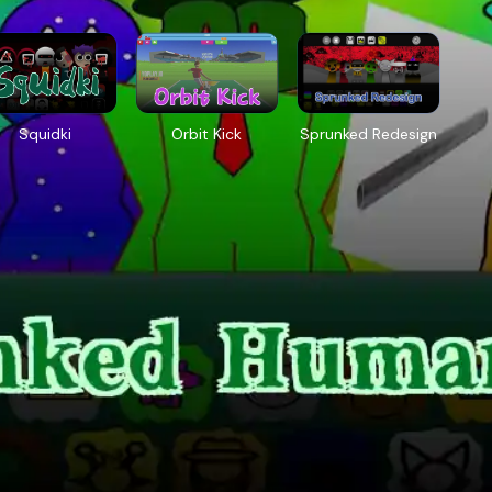
Squidki
Orbit Kick
Sprunked Redesign