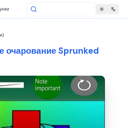
унки
Toggle theme
Change 
и)
е очарование Sprunked