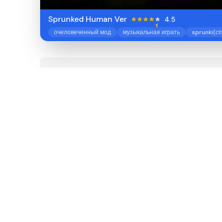
Sprunked Human Ver
4.5
очеловеченный мод
музыкальная играть
sprunki(с