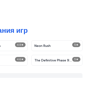
ания игр
4.9
★
5
★
s
Neon Rush
4.6
★
5
★
The Definitive Phase 9:
Demolition