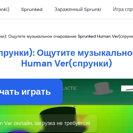
nki)
Sprunked
Зараженный Sprunki
Игра спр
ки): Ощутите музыкальное очарование Sprunked Human Ver(спрунк
прунки): Ощутите музыкально
Human Ver(спрунки)
чать играть
 Ver онлайн, загрузка не требуется!