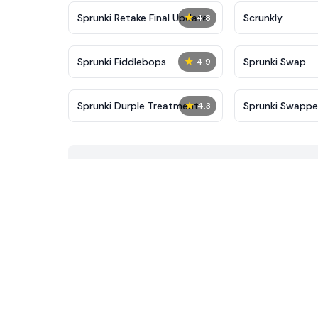
★
Sprunki Retake Final Update
Scrunkly
4.8
★
Sprunki Fiddlebops
Sprunki Swap
4.9
★
Sprunki Durple Treatment
Sprunki Swapp
4.3