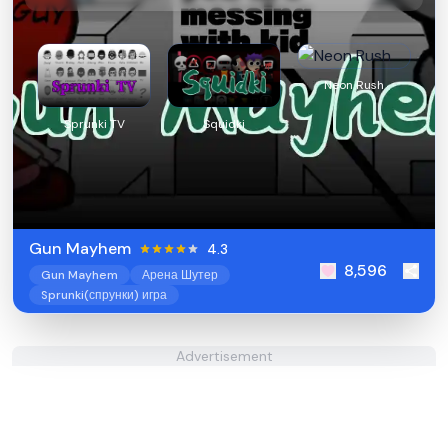
Neon Rush
Sprunki TV
Squidki
Gun Mayhem
4.3
8,596
Gun Mayhem
Арена Шутер
Sprunki(спрунки) игра
Advertisement