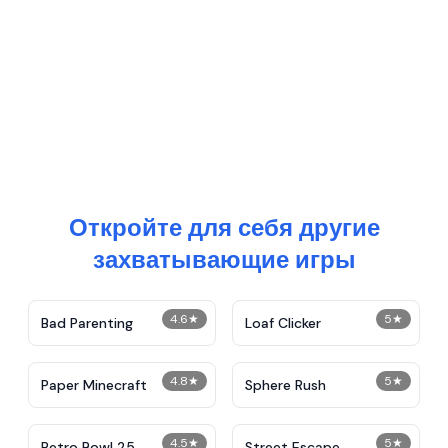
Откройте для себя другие
захватывающие игры
4.6
★
5
★
Bad Parenting
Loaf Clicker
4.8
★
5
★
Paper Minecraft
Sphere Rush
4.5
★
5
★
Retro Bowl 25
Street Escape