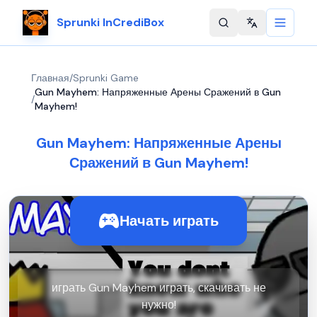
Sprunki InCrediBox
Change langu
Главная
/
Sprunki Game
Gun Mayhem: Напряженные Арены Сражений в Gun
/
Mayhem!
Gun Mayhem: Напряженные Арены
Сражений в Gun Mayhem!
Начать играть
играть Gun Mayhem играть, скачивать не
нужно!