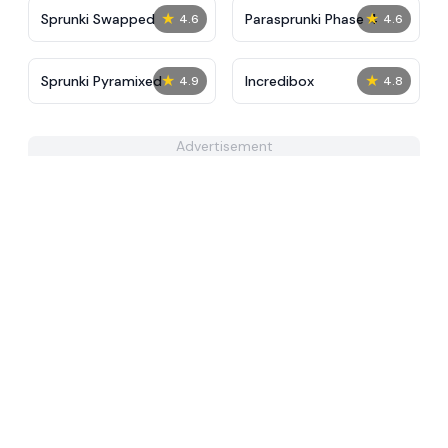
★
★
Sprunki Swapped
​Parasprunki Phase 4
4.6
4.6
★
★
Sprunki Pyramixed
Incredibox
4.9
4.8
Advertisement