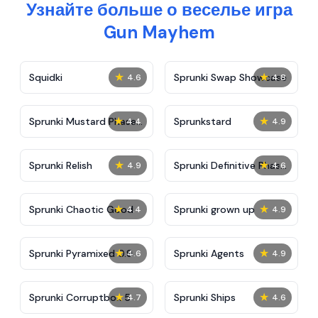
Узнайте больше о веселье игра
Gun Mayhem
★
★
Squidki
Sprunki Swap Showcase
4.6
4.8
★
★
Sprunki Mustard Phase
Sprunkstard
4.4
4.9
2
★
★
Sprunki Relish
Sprunki Definitive Phase
4.9
4.6
7
★
★
Sprunki Chaotic Good
Sprunki grown up
4.4
4.9
★
★
Sprunki Pyramixed 0.9
Sprunki Agents
4.6
4.9
★
★
Sprunki Corruptbox 5
Sprunki Ships
4.7
4.6