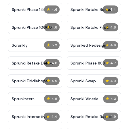
★
★
Sprunki Phase 1.5
Sprunki Retake Bonus
4.6
4.4
★
★
Sprunki Phase 10000
Sprunki Retake Final
4.8
4.8
Update
★
★
Scrunkly
Sprunked Redesign
5.0
4.9
★
★
Sprunki Retake Deluxe
Sprunki Phase 888
4.8
4.7
★
★
Sprunki Fiddlebops
Sprunki Swap
4.9
4.9
★
★
Sprunksters
Sprunki Vineria
4.5
4.3
★
★
Sprunki Interactive
Sprunki Retake But its
4.4
4.9
Tunner
Puppet