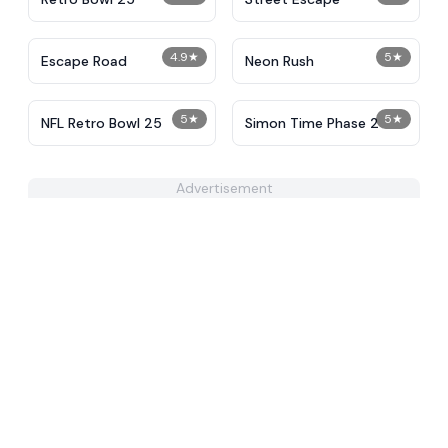
4.9
★
5
★
Escape Road
Neon Rush
5
★
5
★
NFL Retro Bowl 25
Simon Time Phase 2
Advertisement