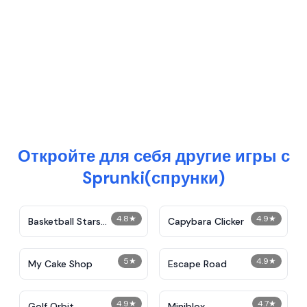
Откройте для себя другие игры с
Sprunki(спрунки)
4.8
★
4.9
★
Basketball Stars
Capybara Clicker
Unblocked
5
★
4.9
★
My Cake Shop
Escape Road
4.9
★
4.7
★
Golf Orbit
Miniblox