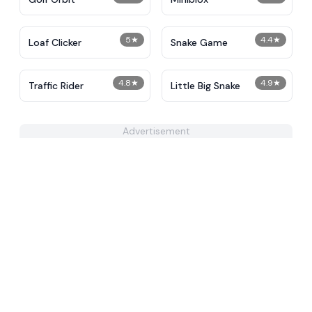
5
★
4.4
★
Loaf Clicker
Snake Game
4.8
★
4.9
★
Traffic Rider
Little Big Snake
Advertisement