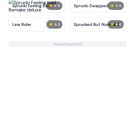
★
★
Sprunki Feeling bad
Sprunki Swapped
4.6
4.6
Remake deluxe
★
★
Line Rider
Sprunked But Normal 2
4.3
4.6
Advertisement