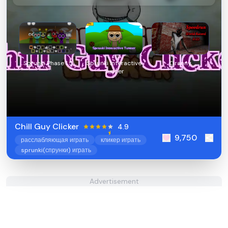
Sprunki Phase 1.5
Sprunki Interactive
Granny
Tunner
Chill Guy Clicker
4.9
9,750
расслабляющая играть
кликер играть
sprunki(спрунки) играть
Advertisement