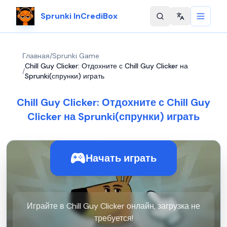
Sprunki InCrediBox
Change langu
Главная
/
Sprunki Game
Chill Guy Clicker: Отдохните с Chill Guy Clicker на
/
Sprunki(спрунки) играть
Chill Guy Clicker: Отдохните с Chill Guy
Clicker на Sprunki(спрунки) играть
Начать играть
Играйте в Chill Guy Clicker онлайн, загрузка не
требуется!