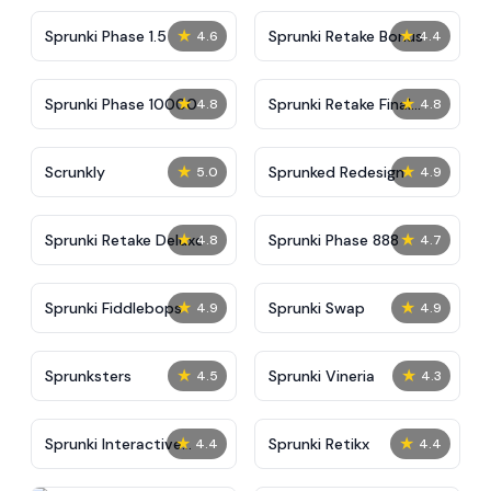
★
★
Sprunki Phase 1.5
Sprunki Retake Bonus
4.6
4.4
★
★
Sprunki Phase 10000
Sprunki Retake Final
4.8
4.8
Update
★
★
Scrunkly
Sprunked Redesign
5.0
4.9
★
★
Sprunki Retake Deluxe
Sprunki Phase 888
4.8
4.7
★
★
Sprunki Fiddlebops
Sprunki Swap
4.9
4.9
★
★
Sprunksters
Sprunki Vineria
4.5
4.3
★
★
Sprunki Interactive
Sprunki Retikx
4.4
4.4
Tunner