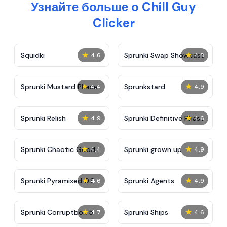
Узнайте больше о Chill Guy
Clicker
★
★
Squidki
Sprunki Swap Showcase
4.6
4.8
★
★
Sprunki Mustard Phase
Sprunkstard
4.4
4.9
2
★
★
Sprunki Relish
Sprunki Definitive Phase
4.9
4.6
7
★
★
Sprunki Chaotic Good
Sprunki grown up
4.4
4.9
★
★
Sprunki Pyramixed 0.9
Sprunki Agents
4.6
4.9
★
★
Sprunki Corruptbox 5
Sprunki Ships
4.7
4.6