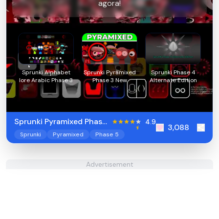
agora!
Sprunki Alphabet
Sprunki Pyramixed
Sprunki Phase 4
lore Arabic Phase 3
Phase 3 New
Alternate Edition
Sprunki Pyramixed Phase
4.9
3,088
5
Sprunki
Pyramixed
Phase 5
Advertisement