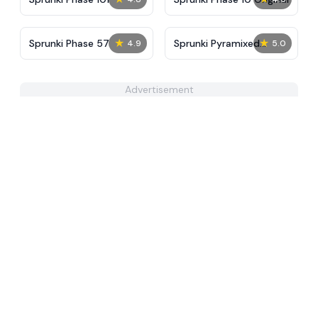
★
★
Sprunki Phase 57
Sprunki Pyramixed
4.9
5.0
Phase 3 New
Advertisement