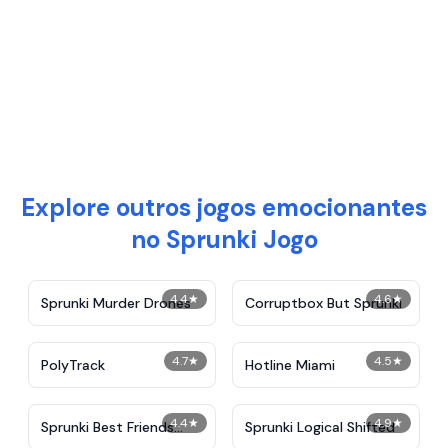
Explore outros jogos emocionantes
no Sprunki Jogo
4.4
★
4.6
★
Sprunki Murder Drones
Corruptbox But Sprunki
4.7
★
4.5
★
PolyTrack
Hotline Miami
4.4
★
4.9
★
Sprunki Best Friends
Sprunki Logical Shifted
Slaughter