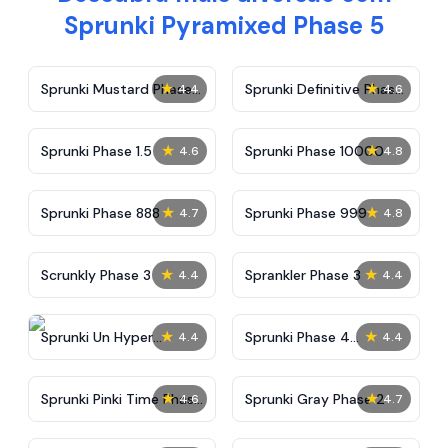
Sprunki Pyramixed Phase 5
★
★
Sprunki Mustard Phase
Sprunki Definitive Phase
4.4
4.6
2
7
★
★
Sprunki Phase 1.5
Sprunki Phase 10000
4.6
4.8
★
★
Sprunki Phase 888
Sprunki Phase 999
4.7
4.8
★
★
Scrunkly Phase 3
Sprankler Phase 3
4.4
4.4
★
★
Sprunki Un Hyper
Sprunki Phase 4
4.4
4.4
Shifted Phase 4
Alternate Edition
★
★
Sprunki Pinki Time Phase
Sprunki Gray Phase 2
4.6
4.7
3