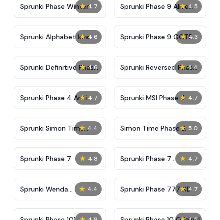
★
★
Sprunki Phase Winter
Sprunki Phase 9 Alive
4.7
4.5
And Malediction
★
★
Sprunki Alphabet lore
Sprunki Phase 9 GGTP
4.6
4.3
Arabic Phase 3
★
★
Sprunki Definitive Phase
Sprunki Reversed Phase
4.6
4.4
9 New
3 Definitive
★
★
Sprunki Phase 4 Anti-
Sprunki MSI Phase 4
4.7
4.7
Shifted
★
★
Sprunki Simon Time
Simon Time Phase 2
4.4
5.0
Phase 2
★
★
Sprunki Phase 7
Sprunki Phase 7
4.8
4.7
Definitive (Fanmade)
★
★
Sprunki Wenda
Sprunki Phase 777 XD
4.4
4.7
Treatment Phase 40
★
★
Sprunki Phase 101
Sprunki Phase 10 Original
4.8
4.5