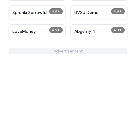
4.9
★
4.9
★
Sprunki Sorrowful
UVSU Demo
Demises
4.5
★
4.8
★
LoveMoney
Abgerny 4
Advertisement