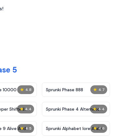
s!
ase 5
★
★
se 10000
Sprunki Phase 888
4.8
4.7
★
★
yper Shifted
Sprunki Phase 4 Alternate
4.4
4.4
Edition
★
★
e 9 Alive And
Sprunki Alphabet lore Arabic
4.5
4.6
Phase 3