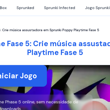
iBox
Sprunked
Sprunki Infected
Jogo Sprunki
5: Crie música assustadora em Sprunki Poppy Playtime Fase 5
e Fase 5: Crie música assust
Playtime Fase 5
niciar Jogo
me Phase 5 online, sem necessidade de
downloads.