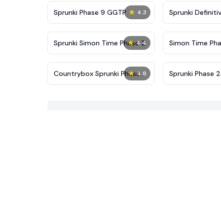
★
Sprunki Phase 9 GGTP
Sprunki Definiti
4.3
New
★
Sprunki Simon Time Phase 2
Simon Time Pha
4.4
★
Countrybox Sprunki Phase
Sprunki Phase 2
4.8
777