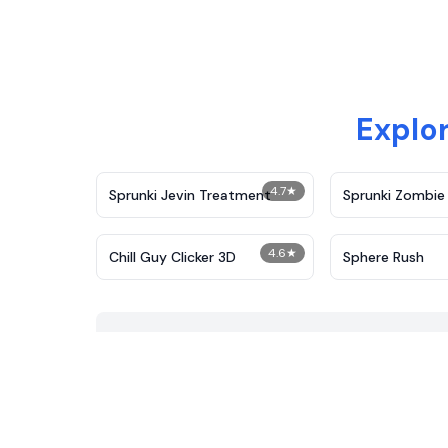
Explor
4.7
★
Sprunki Jevin Treatment
Sprunki Zombie 
4.6
★
Chill Guy Clicker 3D
Sphere Rush