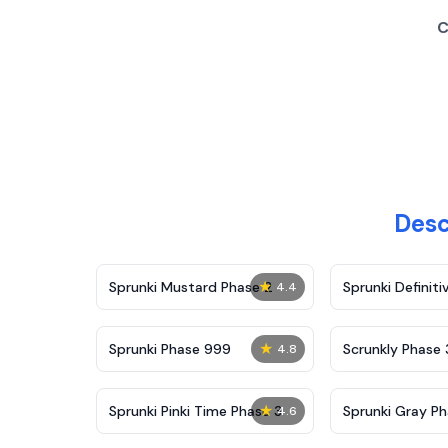
C
Desc
★
Sprunki Mustard Phase 2
Sprunki Definiti
4.4
★
Sprunki Phase 999
Scrunkly Phase 
4.8
★
Sprunki Pinki Time Phase 3
Sprunki Gray Ph
4.6