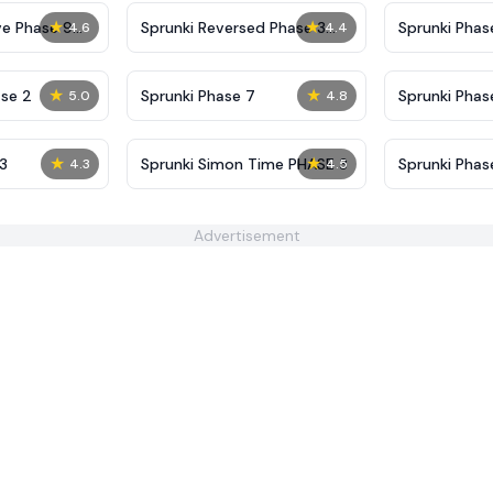
★
★
ve Phase 9
Sprunki Reversed Phase 3
Sprunki Phas
4.6
4.4
Definitive
Shifted
★
★
se 2
Sprunki Phase 7
Sprunki Phase
5.0
4.8
(Fanmade)
★
★
3
Sprunki Simon Time PHASE 3
Sprunki Phas
4.3
4.5
Advertisement