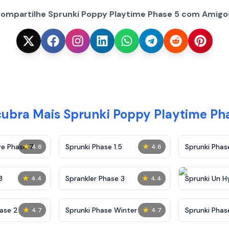
ompartilhe Sprunki Poppy Playtime Phase 5 com Amigo
ubra Mais Sprunki Poppy Playtime Ph
★
★
ve Phase 7
Sprunki Phase 1.5
Sprunki Pha
4.6
4.6
★
★
3
Sprankler Phase 3
Sprunki Un H
4.4
4.4
Phase 4
★
★
ase 2
Sprunki Phase Winter
Sprunki Phas
4.7
4.7
Malediction