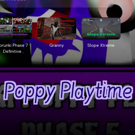
prunki Phase 7
Granny
Slope Xtreme
Definitive
(Fanmade)