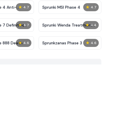
★
★
e 4 Anti-
Sprunki MSI Phase 4
4.7
4.7
★
★
 7 Definitive
Sprunki Wenda Treatment
4.7
4.4
Phase 40
★
★
e 888 Death
Sprunkzanas Phase 3
4.6
4.6