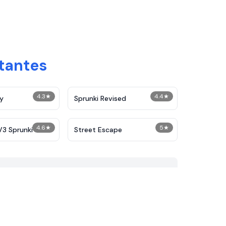
itantes
4.3
★
4.4
★
ly
Sprunki Revised
4.6
★
5
★
V3 Sprunki
Street Escape