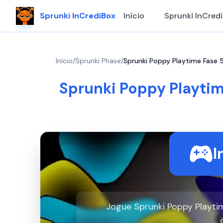
Sprunki InCrediBox
Início
Sprunki InCred
Início
/
Sprunki Phase
/
Sprunki Poppy Playtime Fase 
Sprunki Poppy Playtim
I
Jogue Sprunki Poppy Playti