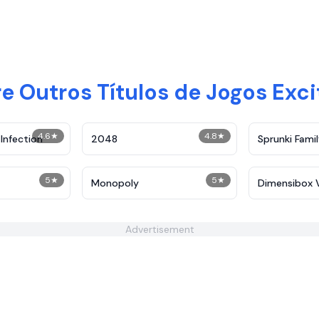
e Outros Títulos de Jogos Exc
4.6
★
4.8
★
Infection
2048
Sprunki Fami
5
★
5
★
Monopoly
Dimensibox 
Advertisement