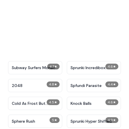
4.7
★
4.6
★
Subway Surfers Monaco
Sprunki Incredibox
2024
Parasite
4.8
★
4.4
★
2048
Spfundi Parasite
4.5
★
4.6
★
Cold As Frost But
Knock Balls
Sprunki Swapped
5
★
4.9
★
Sphere Rush
Sprunki Hyper Shifted