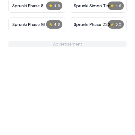
★
★
Sprunki Phase 8
Sprunki Simon Time
4.5
4.5
Definitive
PHASE 3
★
★
Sprunki Phase 16
Sprunki Phase 222
4.8
5.0
Advertisement