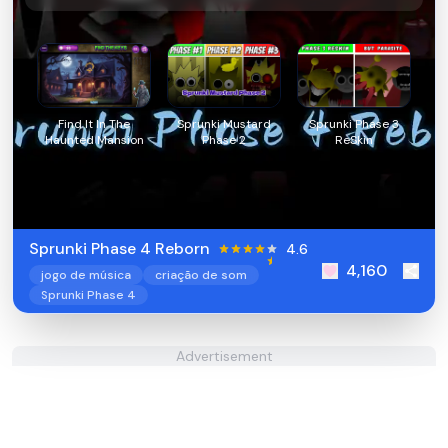
Find It In The
Sprunki Mustard
Sprunki Phase 3
Haunted Mansion
Phase 2
ReSkin
Sprunki Phase 4 Reborn
4.6
4,160
jogo de música
criação de som
Sprunki Phase 4
Advertisement