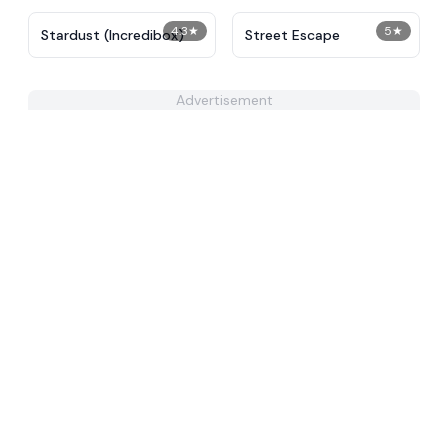
4.3
★
5
★
Stardust (Incredibox)
Street Escape
Advertisement