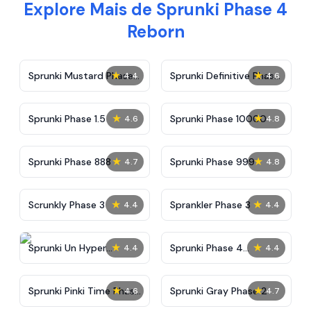
Explore Mais de Sprunki Phase 4
Reborn
★
★
Sprunki Mustard Phase
Sprunki Definitive Phase
4.4
4.6
2
7
★
★
Sprunki Phase 1.5
Sprunki Phase 10000
4.6
4.8
★
★
Sprunki Phase 888
Sprunki Phase 999
4.7
4.8
★
★
Scrunkly Phase 3
Sprankler Phase 3
4.4
4.4
★
★
Sprunki Un Hyper
Sprunki Phase 4
4.4
4.4
Shifted Phase 4
Alternate Edition
★
★
Sprunki Pinki Time Phase
Sprunki Gray Phase 2
4.6
4.7
3