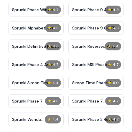
★
★
Sprunki Phase Winter
Sprunki Phase 9 Alive
4.7
4.5
And Malediction
★
★
Sprunki Alphabet lore
Sprunki Phase 9 GGTP
4.6
4.3
Arabic Phase 3
★
★
Sprunki Definitive Phase
Sprunki Reversed Phase
4.6
4.4
9 New
3 Definitive
★
★
Sprunki Phase 4 Anti-
Sprunki MSI Phase 4
4.7
4.7
Shifted
★
★
Sprunki Simon Time
Simon Time Phase 2
4.4
5.0
Phase 2
★
★
Sprunki Phase 7
Sprunki Phase 7
4.8
4.7
Definitive (Fanmade)
★
★
Sprunki Wenda
Sprunki Phase 3 ReSkin
4.4
4.7
Treatment Phase 40