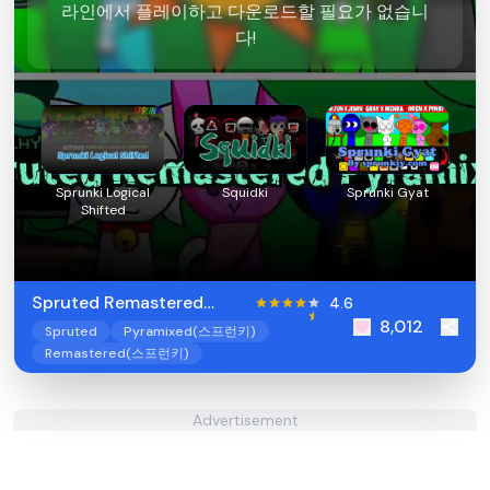
라인에서 플레이하고 다운로드할 필요가 없습니
다!
Sprunki Logical
Squidki
Sprunki Gyat
Shifted
Spruted Remastered
4.6
8,012
Pyramixed
Spruted
Pyramixed(스프런키)
Remastered(스프런키)
Advertisement