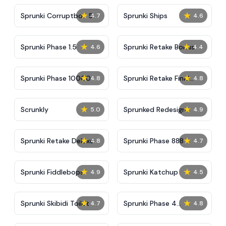
★
★
Sprunki Corruptbox 5
Sprunki Ships
4.7
4.6
★
★
Sprunki Phase 1.5
Sprunki Retake Bonus
4.6
4.4
★
★
Sprunki Phase 10000
Sprunki Retake Final
4.8
4.8
Update
★
★
Scrunkly
Sprunked Redesign
5.0
4.9
★
★
Sprunki Retake Deluxe
Sprunki Phase 888
4.8
4.7
★
★
Sprunki Fiddlebops
Sprunki Katchup
4.9
4.5
★
★
Sprunki Skibidi Toilet
Sprunki Phase 4
4.7
4.8
Definitive