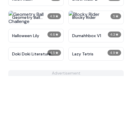
4.9
★
5
★
Geometry Ball
Blocky Rider
Challenge
4.6
★
4.3
★
Halloween Lily
Dumahhbox V1
4.5
★
4.9
★
Doki Doki Literature
Lazy Tetris
Club
Advertisement