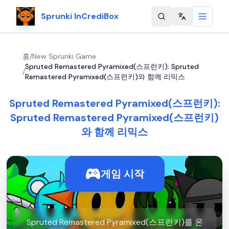
Sprunki InCrediBox
Change langu
홈
/
New Sprunki Game
Spruted Remastered Pyramixed(스프런키): Spruted
/
Remastered Pyramixed(스프런키)와 함께 리믹스
Spruted Remastered Pyramixed(스프런키):
Spruted Remastered Pyramixed(스프런키)
와 함께 리믹스
게임 시작
Spruted Remastered Pyramixed(스프런키)를 온