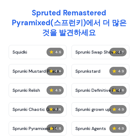
Spruted Remastered
Pyramixed(스프런키)에서 더 많은
것을 발견하세요
★
★
Squidki
Sprunki Swap Showcase
4.6
4.8
★
★
Sprunki Mustard Phase
Sprunkstard
4.4
4.9
2
★
★
Sprunki Relish
Sprunki Definitive Phase
4.9
4.6
7
★
★
Sprunki Chaotic Good
Sprunki grown up
4.4
4.9
★
★
Sprunki Pyramixed 0.9
Sprunki Agents
4.6
4.9