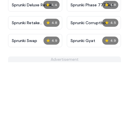
★
★
Sprunki Deluxe Retake
Sprunki Phase 777 But
4.4
4.8
3.7
★
★
Sprunki Retake
Sprunki Corruptbox
4.8
4.5
Crossword
★
★
Sprunki Swap
Sprunki Gyat
4.9
4.9
Advertisement