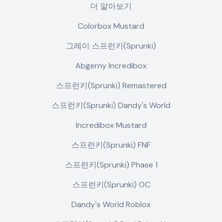
더 알아보기
Colorbox Mustard
그레이 스프런키(Sprunki)
Abgerny Incredibox
스프런키(Sprunki) Remastered
스프런키(Sprunki) Dandy's World
Incredibox Mustard
스프런키(Sprunki) FNF
스프런키(Sprunki) Phase 1
스프런키(Sprunki) OC
Dandy's World Roblox