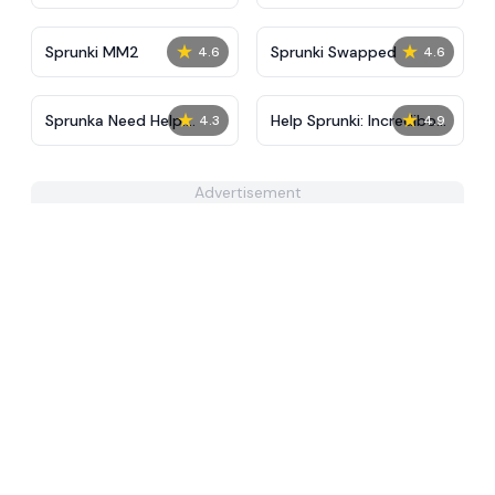
Tunner
★
★
Sprunki MM2
Sprunki Swapped
4.6
4.6
★
★
Sprunka Need Help:
Help Sprunki: Incredibox
4.3
4.9
Incredibox Challenge
Challenge
Advertisement