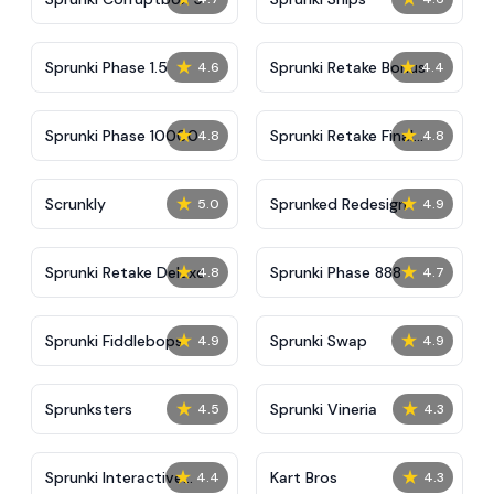
★
★
Sprunki Phase 1.5
Sprunki Retake Bonus
4.6
4.4
★
★
Sprunki Phase 10000
Sprunki Retake Final
4.8
4.8
Update
★
★
Scrunkly
Sprunked Redesign
5.0
4.9
★
★
Sprunki Retake Deluxe
Sprunki Phase 888
4.8
4.7
★
★
Sprunki Fiddlebops
Sprunki Swap
4.9
4.9
★
★
Sprunksters
Sprunki Vineria
4.5
4.3
★
★
Sprunki Interactive
Kart Bros
4.4
4.3