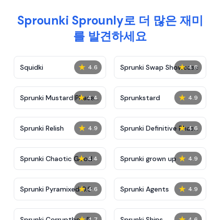
Sprounki Sprounly로 더 많은 재미
를 발견하세요
★
★
Squidki
Sprunki Swap Showcase
4.6
4.8
★
★
Sprunki Mustard Phase
Sprunkstard
4.4
4.9
2
★
★
Sprunki Relish
Sprunki Definitive Phase
4.9
4.6
7
★
★
Sprunki Chaotic Good
Sprunki grown up
4.4
4.9
★
★
Sprunki Pyramixed 0.9
Sprunki Agents
4.6
4.9
★
★
Sprunki Corruptbox 5
Sprunki Ships
4.7
4.6