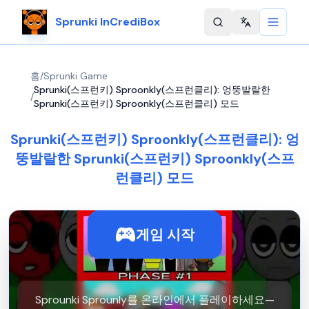
Sprunki InCrediBox
Change langu
홈
/
Sprunki Game
Sprunki(스프런키) Sproonkly(스프런클리): 엉뚱발랄한
/
Sprunki(스프런키) Sproonkly(스프런클리) 모드
Sprunki(스프런키) Sproonkly(스프런클리): 엉
뚱발랄한 Sprunki(스프런키) Sproonkly(스프
런클리) 모드
게임 시작
Sprounki Sprounly를 온라인에서 플레이하세요—