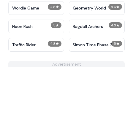
4.8
★
4.6
★
Wordle Game
Geometry World
5
★
4.3
★
Neon Rush
Ragdoll Archers
4.8
★
5
★
Traffic Rider
Simon Time Phase 2
Advertisement