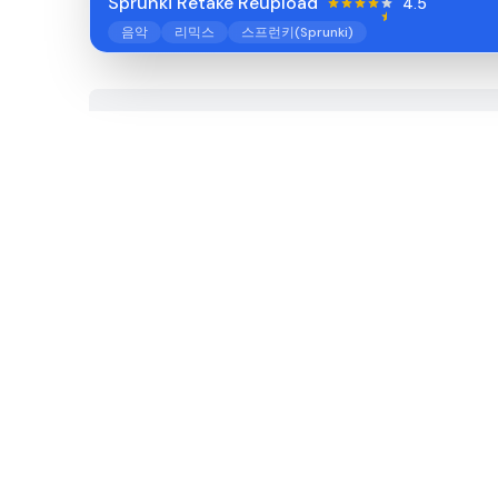
Sprunki Retake Reupload
4.5
음악
리믹스
스프런키(Sprunki)