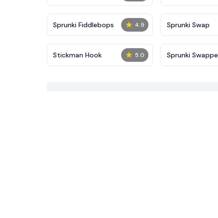
★
Sprunki Fiddlebops
Sprunki Swap
4.9
★
Stickman Hook
Sprunki Swapp
5.0