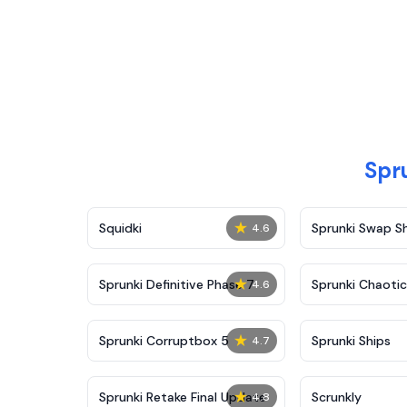
Sp
★
Squidki
Sprunki Swap 
4.6
★
Sprunki Definitive Phase 7
Sprunki Chaoti
4.6
★
Sprunki Corruptbox 5
Sprunki Ships
4.7
★
Sprunki Retake Final Update
Scrunkly
4.8