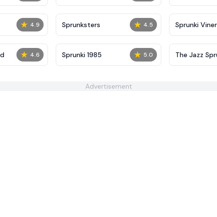
★
★
Sprunksters
Sprunki Viner
4.9
4.5
★
★
ed
Sprunki 1985
The Jazz Spru
4.6
5.0
City
Advertisement