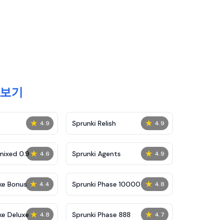
아보기
★
★
Sprunki Relish
4.9
4.9
★
★
mixed 0.9
Sprunki Agents
4.6
4.9
★
★
ke Bonus
Sprunki Phase 10000
4.4
4.8
★
★
ke Deluxe
Sprunki Phase 888
4.8
4.7