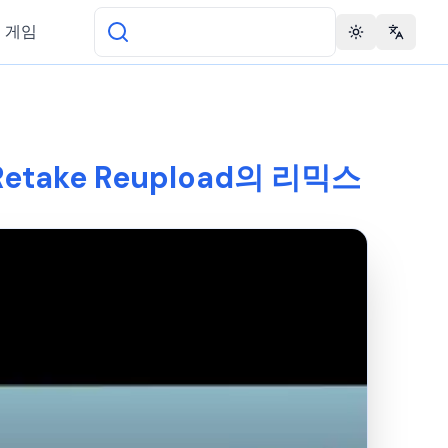
 게임
Toggle theme
Change 
 Retake Reupload의 리믹스