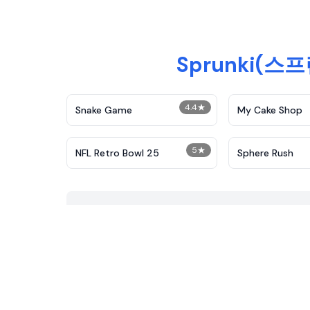
Sprunki(
4.4
★
Snake Game
My Cake Shop
5
★
NFL Retro Bowl 25
Sphere Rush