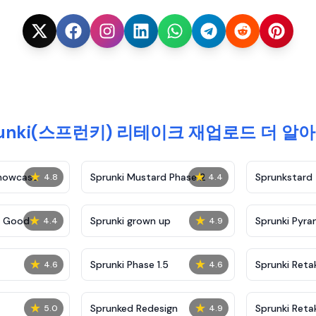
runki(스프런키) 리테이크 재업로드 더 알
★
★
Showcase
Sprunki Mustard Phase 2
Sprunkstard
4.8
4.4
★
★
c Good
Sprunki grown up
Sprunki Pyra
4.4
4.9
★
★
Sprunki Phase 1.5
Sprunki Reta
4.6
4.6
★
★
Sprunked Redesign
Sprunki Reta
5.0
4.9