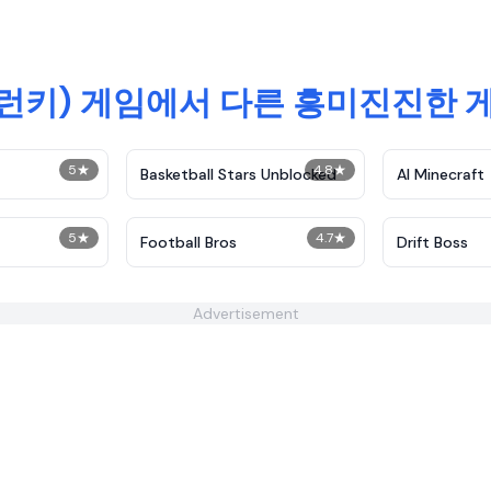
스프런키) 게임에서 다른 흥미진진한
5
★
4.8
★
Basketball Stars Unblocked
AI Minecraft
5
★
4.7
★
Football Bros
Drift Boss
Advertisement