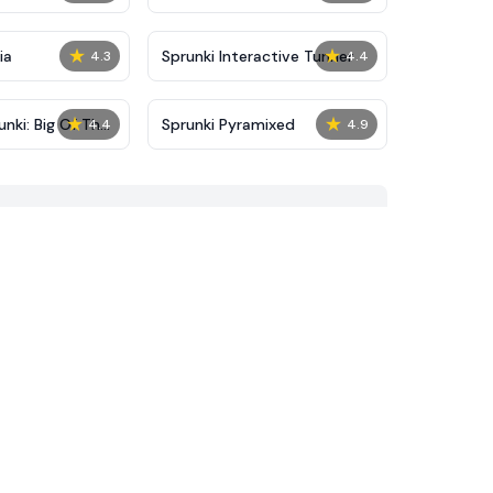
★
★
ia
Sprunki Interactive Tunner
4.3
4.4
★
★
nki: Big Of The
Sprunki Pyramixed
4.4
4.9