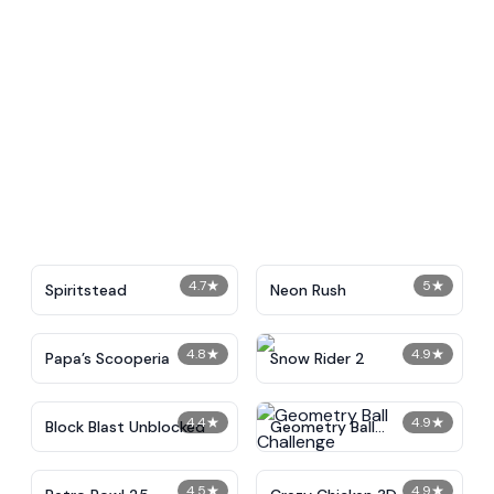
4.7
★
5
★
Spiritstead
Neon Rush
4.8
★
4.9
★
​Papa’s Scooperia
Snow Rider 2
4.4
★
4.9
★
Block Blast Unblocked
Geometry Ball
Challenge
4.5
★
4.9
★