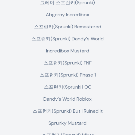
그레이 스프런키(Sprunki)
Abgerny Incredibox
스프런키(Sprunki) Remastered
스프런키(Sprunki) Dandy's World
Incredibox Mustard
스프런키(Sprunki) FNF
스프런키(Sprunki) Phase 1
스프런키(Sprunki) OC
Dandy's World Roblox
스프런키(Sprunki) But I Ruined It
Sprunky Mustard