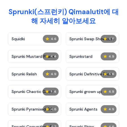
Sprunki(스프런키) Qimaalutit에 대
해 자세히 알아보세요
★
★
Squidki
Sprunki Swap Showcase
4.6
4.8
★
★
Sprunki Mustard Phase
Sprunkstard
4.4
4.9
2
★
★
Sprunki Relish
Sprunki Definitive Phase
4.9
4.6
7
★
★
Sprunki Chaotic Good
Sprunki grown up
4.4
4.9
★
★
Sprunki Pyramixed 0.9
Sprunki Agents
4.6
4.9
★
★
Sprunki Corruptbox 5
Sprunki Ships
4.7
4.6