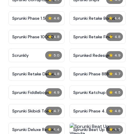
★
★
Sprunki Phase 1.5
Sprunki Retake Bonus
4.6
4.4
★
★
Sprunki Phase 10000
Sprunki Retake Final
4.8
4.8
Update
★
★
Scrunkly
Sprunked Redesign
5.0
4.9
★
★
Sprunki Retake Deluxe
Sprunki Phase 888
4.8
4.7
★
★
Sprunki Fiddlebops
Sprunki Katchup
4.9
4.5
★
★
Sprunki Skibidi Toilet
Sprunki Phase 4
4.7
4.8
Definitive
★
★
Sprunki Deluxe Retake
Sprunki Beat Up Wenda
4.4
4.5