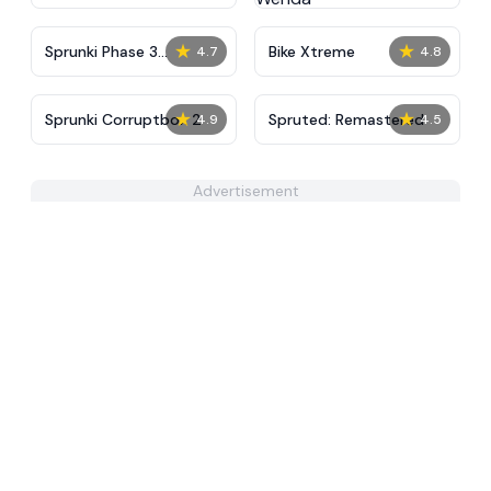
★
★
Sprunki Phase 3
Bike Xtreme
4.7
4.8
Definitive
★
★
Sprunki Corruptbox 2
Spruted: Remastered
4.9
4.5
Advertisement