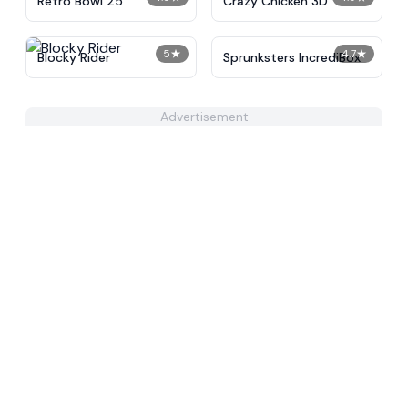
Retro Bowl 25
Crazy Chicken 3D
5
★
4.7
★
Blocky Rider
Sprunksters IncrediBox
Advertisement