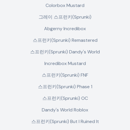
Colorbox Mustard
그레이 스프런키(Sprunki)
Abgerny Incredibox
스프런키(Sprunki) Remastered
스프런키(Sprunki) Dandy's World
Incredibox Mustard
스프런키(Sprunki) FNF
스프런키(Sprunki) Phase 1
스프런키(Sprunki) OC
Dandy's World Roblox
스프런키(Sprunki) But I Ruined It