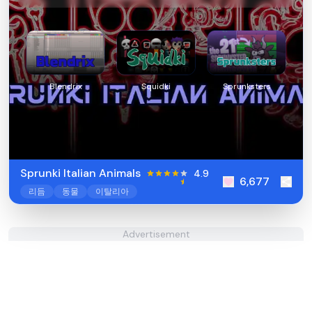
Blendrix
Squidki
Sprunksters
Sprunki Italian Animals
4.9
6,677
리듬
동물
이탈리아
Advertisement