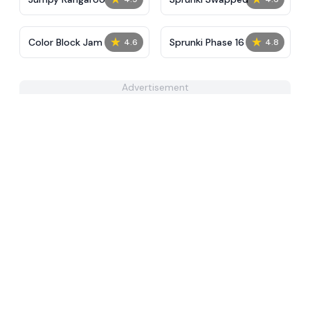
★
★
Color Block Jam
Sprunki Phase 16
4.6
4.8
Advertisement