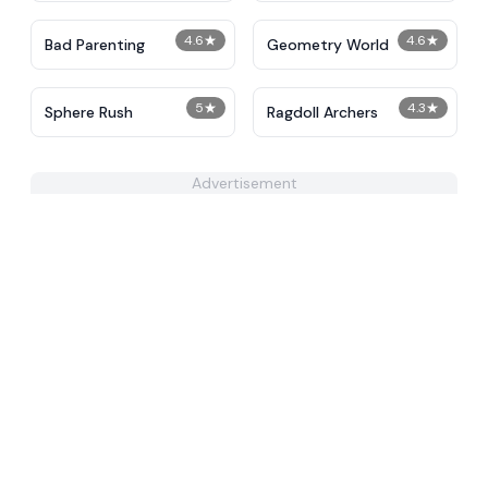
4.6
★
4.6
★
Bad Parenting
Geometry World
5
★
4.3
★
Sphere Rush
Ragdoll Archers
Advertisement