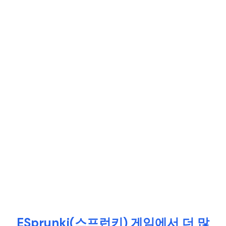
ESprunki(스프런키) 게임에서 더 많