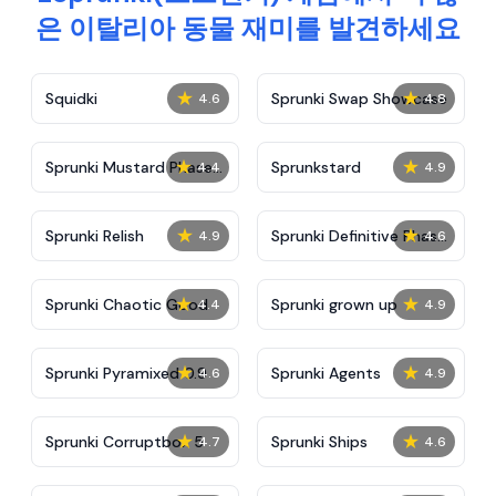
은 이탈리아 동물 재미를 발견하세요
★
★
Squidki
Sprunki Swap Showcase
4.6
4.8
★
★
Sprunki Mustard Phase
Sprunkstard
4.4
4.9
2
★
★
Sprunki Relish
Sprunki Definitive Phase
4.9
4.6
7
★
★
Sprunki Chaotic Good
Sprunki grown up
4.4
4.9
★
★
Sprunki Pyramixed 0.9
Sprunki Agents
4.6
4.9
★
★
Sprunki Corruptbox 5
Sprunki Ships
4.7
4.6