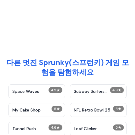
다른 멋진 Sprunky(스프런키) 게임 모
험을 탐험하세요
4.9
★
4.9
★
Space Waves
Subway Surfers
Unblocked
5
★
5
★
My Cake Shop
NFL Retro Bowl 25
4.6
★
5
★
Tunnel Rush
Loaf Clicker