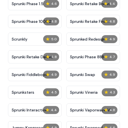
★
★
Sprunki Phase 1.5
Sprunki Retake Bonus
4.6
4.4
★
★
Sprunki Phase 10000
Sprunki Retake Final
4.8
4.8
Update
★
★
Scrunkly
Sprunked Redesign
5.0
4.9
★
★
Sprunki Retake Deluxe
Sprunki Phase 888
4.8
4.7
★
★
Sprunki Fiddlebops
Sprunki Swap
4.9
4.9
★
★
Sprunksters
Sprunki Vineria
4.5
4.3
★
★
Sprunki Interactive
Sprunki Vaporwave V1
4.4
4.8
Tunner
★
★
Jumpy Kangaroo
Sprunki Swapped
4.9
4.6