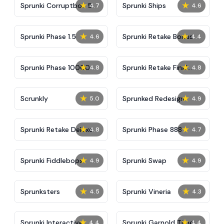
★
★
Sprunki Corruptbox 5
Sprunki Ships
4.7
4.6
★
★
Sprunki Phase 1.5
Sprunki Retake Bonus
4.6
4.4
★
★
Sprunki Phase 10000
Sprunki Retake Final
4.8
4.8
Update
★
★
Scrunkly
Sprunked Redesign
5.0
4.9
★
★
Sprunki Retake Deluxe
Sprunki Phase 888
4.8
4.7
★
★
Sprunki Fiddlebops
Sprunki Swap
4.9
4.9
★
★
Sprunksters
Sprunki Vineria
4.5
4.3
★
★
Sprunki Interactive
Sprunki Garnold Time
4.4
4.4