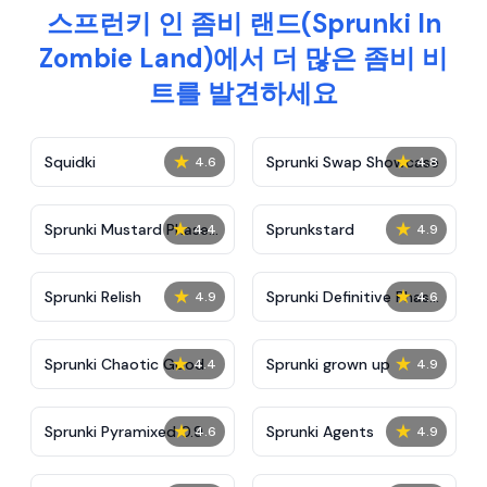
스프런키 인 좀비 랜드(Sprunki In
Zombie Land)에서 더 많은 좀비 비
트를 발견하세요
★
★
Squidki
Sprunki Swap Showcase
4.6
4.8
★
★
Sprunki Mustard Phase
Sprunkstard
4.4
4.9
2
★
★
Sprunki Relish
Sprunki Definitive Phase
4.9
4.6
7
★
★
Sprunki Chaotic Good
Sprunki grown up
4.4
4.9
★
★
Sprunki Pyramixed 0.9
Sprunki Agents
4.6
4.9