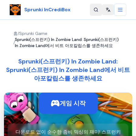
Sprunki InCrediBox
Change langu
홈
/
Sprunki Game
Sprunki(스프런키) In Zombie Land: Sprunki(스프런키)
/
In Zombie Land에서 비트 아포칼립스를 생존하세요
Sprunki(스프런키) In Zombie Land:
Sprunki(스프런키) In Zombie Land에서 비트
아포칼립스를 생존하세요
게임 시작
다운로드 없이 순수한 좀비 믹싱의 재미! 스프런키