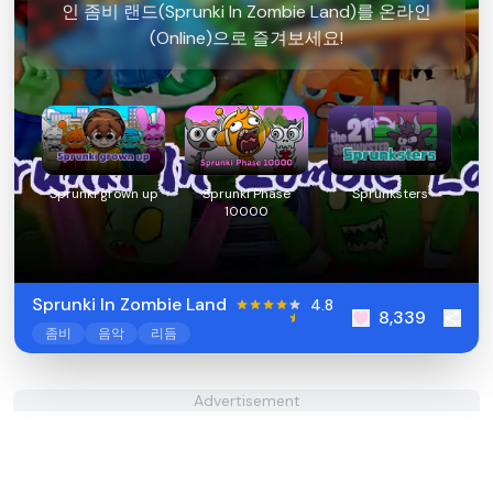
인 좀비 랜드(Sprunki In Zombie Land)를 온라인
(Online)으로 즐겨보세요!
Sprunki grown up
Sprunki Phase
Sprunksters
10000
Sprunki In Zombie Land
4.8
8,339
좀비
음악
리듬
Advertisement