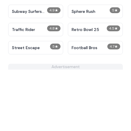
4.9
★
5
★
Subway Surfers
Sphere Rush
Unblocked
4.8
★
4.5
★
Traffic Rider
Retro Bowl 25
5
★
4.7
★
Street Escape
Football Bros
Advertisement