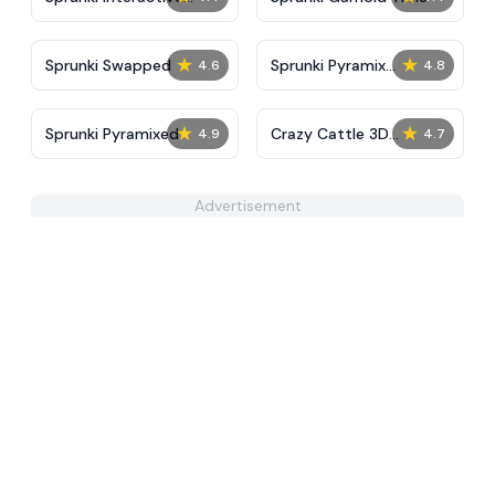
Tunner
★
★
Sprunki Swapped
Sprunki Pyramix
4.6
4.8
Ultimate Port
★
★
Sprunki Pyramixed
Crazy Cattle 3D
4.9
4.7
Unblocked
Advertisement