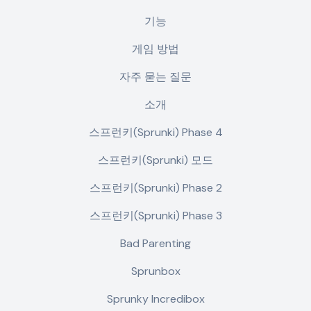
기능
게임 방법
자주 묻는 질문
소개
스프런키(Sprunki) Phase 4
스프런키(Sprunki) 모드
스프런키(Sprunki) Phase 2
스프런키(Sprunki) Phase 3
Bad Parenting
Sprunbox
Sprunky Incredibox