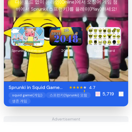
다운로드 없이 온라인(Online)에서 오징어 게임 챔
버에서 Sprunki(스프런키)를 플레이(Play)하세요!
Sprunki Fiddlebops
2048
Sprunkstard
Sprunki in Squid Game
4.7
5,719
Chamber
squid game(게임)
스프런키(Sprunki) 모험
생존 게임
Advertisement