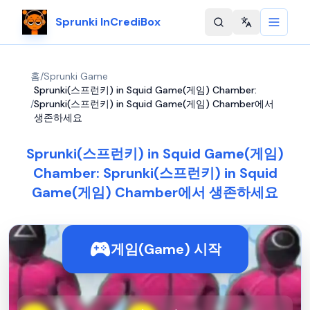
Sprunki InCrediBox
Change langu
홈
/
Sprunki Game
Sprunki(스프런키) in Squid Game(게임) Chamber:
/
Sprunki(스프런키) in Squid Game(게임) Chamber에서
생존하세요
Sprunki(스프런키) in Squid Game(게임)
Chamber: Sprunki(스프런키) in Squid
Game(게임) Chamber에서 생존하세요
게임(Game) 시작