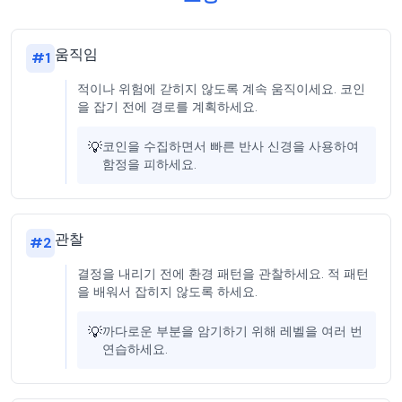
움직임
#
1
적이나 위험에 갇히지 않도록 계속 움직이세요. 코인
을 잡기 전에 경로를 계획하세요.
💡
코인을 수집하면서 빠른 반사 신경을 사용하여
함정을 피하세요.
관찰
#
2
결정을 내리기 전에 환경 패턴을 관찰하세요. 적 패턴
을 배워서 잡히지 않도록 하세요.
💡
까다로운 부분을 암기하기 위해 레벨을 여러 번
연습하세요.