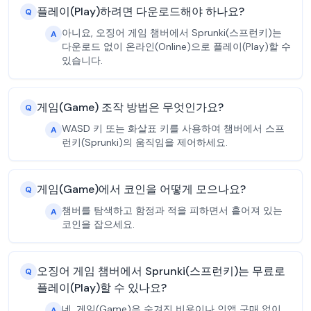
플레이(Play)하려면 다운로드해야 하나요?
Q
아니요, 오징어 게임 챔버에서 Sprunki(스프런키)는
A
다운로드 없이 온라인(Online)으로 플레이(Play)할 수
있습니다.
게임(Game) 조작 방법은 무엇인가요?
Q
WASD 키 또는 화살표 키를 사용하여 챔버에서 스프
A
런키(Sprunki)의 움직임을 제어하세요.
게임(Game)에서 코인을 어떻게 모으나요?
Q
챔버를 탐색하고 함정과 적을 피하면서 흩어져 있는
A
코인을 잡으세요.
오징어 게임 챔버에서 Sprunki(스프런키)는 무료로
Q
플레이(Play)할 수 있나요?
네, 게임(Game)은 숨겨진 비용이나 인앱 구매 없이
A