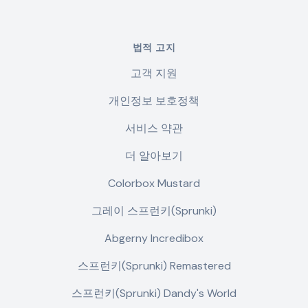
법적 고지
고객 지원
개인정보 보호정책
서비스 약관
더 알아보기
Colorbox Mustard
그레이 스프런키(Sprunki)
Abgerny Incredibox
스프런키(Sprunki) Remastered
스프런키(Sprunki) Dandy's World