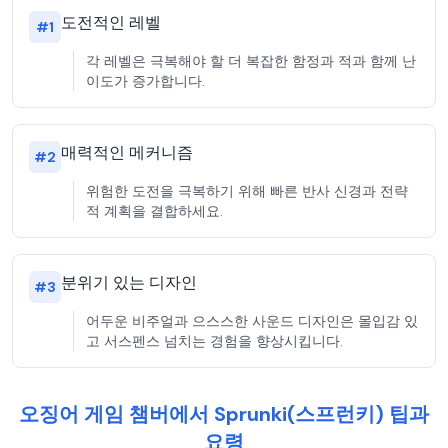
도전적인 레벨
#
1
각 레벨은 극복해야 할 더 복잡한 함정과 적과 함께 난
이도가 증가합니다.
매력적인 메커니즘
#
2
위험한 도전을 극복하기 위해 빠른 반사 신경과 전략
적 계획을 결합하세요.
분위기 있는 디자인
#
3
어두운 비주얼과 으스스한 사운드 디자인은 몰입감 있
고 서스펜스 넘치는 경험을 향상시킵니다.
오징어 게임 챔버에서 Sprunki(스프런키) 팁과
요령