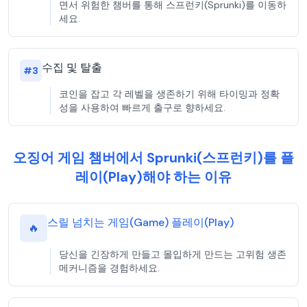
면서 위험한 챔버를 통해 스프런키(Sprunki)를 이동하
세요.
수집 및 탈출
#
3
코인을 잡고 각 레벨을 생존하기 위해 타이밍과 정확
성을 사용하여 빠르게 출구로 향하세요.
오징어 게임 챔버에서 Sprunki(스프런키)를 플
레이(Play)해야 하는 이유
스릴 넘치는 게임(Game) 플레이(Play)
🔥
당신을 긴장하게 만들고 몰입하게 만드는 고위험 생존
메커니즘을 경험하세요.