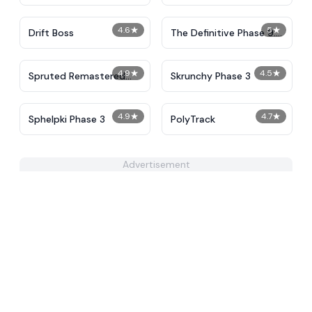
4.6
★
5
★
Drift Boss
The Definitive Phase 9:
Demolition
4.9
★
4.5
★
Spruted Remastered
Skrunchy Phase 3
Alternative Phase 2
4.9
★
4.7
★
Sphelpki Phase 3
PolyTrack
Advertisement