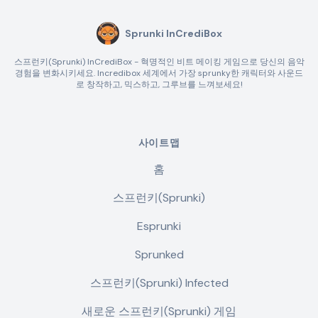
Sprunki InCrediBox
스프런키(Sprunki) InCrediBox - 혁명적인 비트 메이킹 게임으로 당신의 음악
경험을 변화시키세요. Incredibox 세계에서 가장 sprunky한 캐릭터와 사운드
로 창작하고, 믹스하고, 그루브를 느껴보세요!
사이트맵
홈
스프런키(Sprunki)
Esprunki
Sprunked
스프런키(Sprunki) Infected
새로운 스프런키(Sprunki) 게임