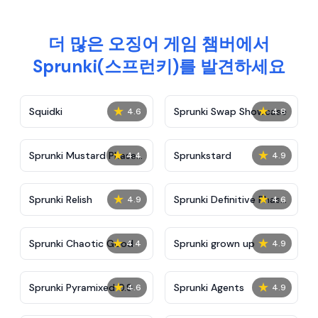
더 많은 오징어 게임 챔버에서
Sprunki(스프런키)를 발견하세요
★
★
Squidki
Sprunki Swap Showcase
4.6
4.8
★
★
Sprunki Mustard Phase
Sprunkstard
4.4
4.9
2
★
★
Sprunki Relish
Sprunki Definitive Phase
4.9
4.6
7
★
★
Sprunki Chaotic Good
Sprunki grown up
4.4
4.9
★
★
Sprunki Pyramixed 0.9
Sprunki Agents
4.6
4.9