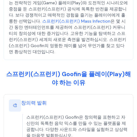
는 전략적인 게임(Game) 플레이(Play)와 도전적인 시나리오에
중점을 둔 스프런키(스프런키) 공식에 독특한 반전을 제공합니
다. 보다 경쟁적이고 매력적인 경험을 즐기는 플레이어에게 훌
륭한 선택입니다.
스프런키(스프런키) Mass Infection
은 몇 시
간 동안 엔터테인먼트를 제공하며 스프런키(스프런키) 커뮤니
티의 창의성에 대한 증거입니다. 고유한 기능을 탐색하고 스프
런키(스프런키) 세계의 새로운 측면을 발견하십시오. 스프런키
(스프런키) Goofin의 엉뚱한 재미를 넘어 무언가를 찾고 있다
면 환상적인 대안입니다.
스프런키(스프런키) Goofin을 플레이(Play)해
야 하는 이유
창의력 발휘
🎨
스프런키(스프런키) Goofin은 창의력을 표현하고 자
신만의 독특한 음악 믹스를 만들 수 있는 플랫폼을 제
공합니다. 다양한 사운드와 스타일을 실험하고 상상력
을 마음껏 발휘하십시오.