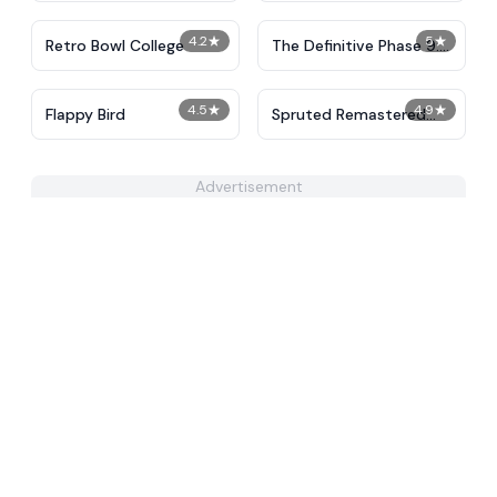
4.2
★
5
★
Retro Bowl College
The Definitive Phase 9:
Demolition
4.5
★
4.9
★
Flappy Bird
Spruted Remastered
Alternative Phase 2
Advertisement