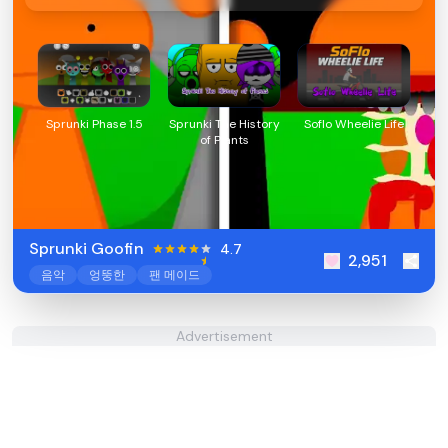
Sprunki Phase 1.5
Sprunki The History
Soflo Wheelie Life
of Plants
Sprunki Goofin
4.7
2,951
음악
엉뚱한
팬 메이드
Advertisement