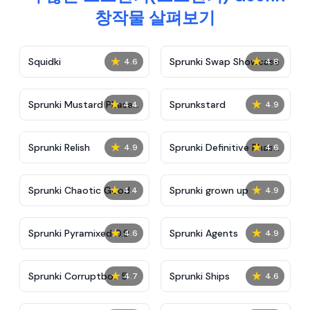
창작물 살펴보기
★
★
Squidki
Sprunki Swap Showcase
4.6
4.8
★
★
Sprunki Mustard Phase
Sprunkstard
4.4
4.9
2
★
★
Sprunki Relish
Sprunki Definitive Phase
4.9
4.6
7
★
★
Sprunki Chaotic Good
Sprunki grown up
4.4
4.9
★
★
Sprunki Pyramixed 0.9
Sprunki Agents
4.6
4.9
★
★
Sprunki Corruptbox 5
Sprunki Ships
4.7
4.6