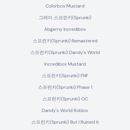
Colorbox Mustard
그레이 스프런키(Sprunki)
Abgerny Incredibox
스프런키(Sprunki) Remastered
스프런키(Sprunki) Dandy's World
Incredibox Mustard
스프런키(Sprunki) FNF
스프런키(Sprunki) Phase 1
스프런키(Sprunki) OC
Dandy's World Roblox
스프런키(Sprunki) But I Ruined It