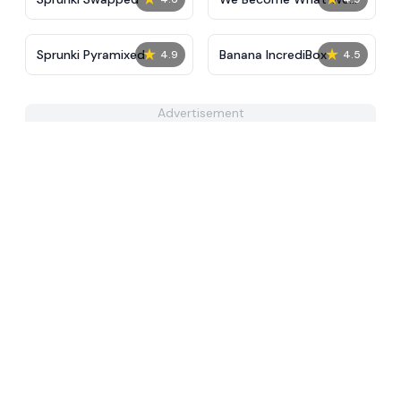
Behold
★
★
Sprunki Pyramixed
Banana IncrediBox
4.9
4.5
Advertisement