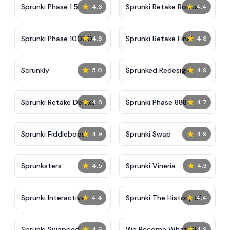
★
★
Sprunki Phase 1.5
Sprunki Retake Bonus
4.6
4.4
★
★
Sprunki Phase 10000
Sprunki Retake Final
4.8
4.8
Update
★
★
Scrunkly
Sprunked Redesign
5.0
4.9
★
★
Sprunki Retake Deluxe
Sprunki Phase 888
4.8
4.7
★
★
Sprunki Fiddlebops
Sprunki Swap
4.9
4.9
★
★
Sprunksters
Sprunki Vineria
4.5
4.3
★
★
Sprunki Interactive
Sprunki The History of
4.4
4.4
Tunner
Plants
★
★
Sprunki Swapped
We Become What We
4.6
4.9