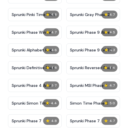
Shifted Phase 4
Alternate Edition
★
★
Sprunki Pinki Time Phase
Sprunki Gray Phase 2
4.6
4.7
3
★
★
Sprunki Phase Winter
Sprunki Phase 9 Alive
4.7
4.5
And Malediction
★
★
Sprunki Alphabet lore
Sprunki Phase 9 GGTP
4.6
4.3
Arabic Phase 3
★
★
Sprunki Definitive Phase
Sprunki Reversed Phase
4.6
4.4
9 New
3 Definitive
★
★
Sprunki Phase 4 Anti-
Sprunki MSI Phase 4
4.7
4.7
Shifted
★
★
Sprunki Simon Time
Simon Time Phase 2
4.4
5.0
Phase 2
★
★
Sprunki Phase 7
Sprunki Phase 7
4.8
4.7
Definitive (Fanmade)