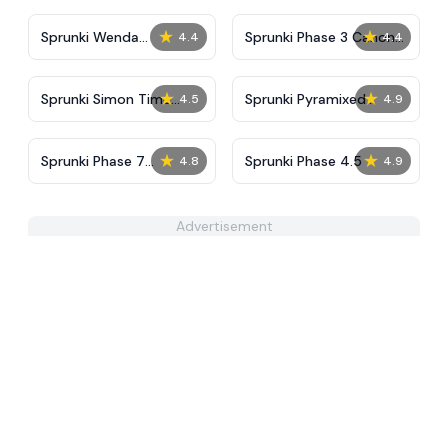
★
★
Sprunki Wenda
Sprunki Phase 3 Canon
4.4
4.4
Treatment Phase 40
Edition
★
★
Sprunki Simon Time
Sprunki Pyramixed
4.5
4.9
PHASE 3
Phase 2 Remake
★
★
Sprunki Phase 7
Sprunki Phase 4.5
4.8
4.9
Remastered
Advertisement