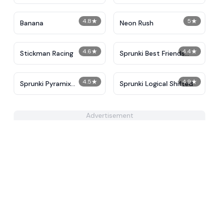
4.8
★
5
★
Banana
Neon Rush
4.6
★
4.4
★
Stickman Racing
Sprunki Best Friends
Slaughter
4.5
★
4.9
★
Sprunki Pyramix
Sprunki Logical Shifted
Creatophobos
Advertisement