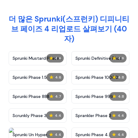
더 많은 Sprunki(스프런키) 디피니티
브 페이즈 4 리업로드 살펴보기 (40
자)
★
★
Sprunki Mustard Phase
Sprunki Definitive Phase
4.4
4.6
2
7
★
★
Sprunki Phase 1.5
Sprunki Phase 10000
4.6
4.8
★
★
Sprunki Phase 888
Sprunki Phase 999
4.7
4.8
★
★
Scrunkly Phase 3
Sprankler Phase 3
4.4
4.4
★
★
Sprunki Un Hyper
Sprunki Phase 4
4.4
4.4