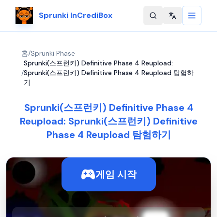
Sprunki InCrediBox
Change langu
홈
/
Sprunki Phase
Sprunki(스프런키) Definitive Phase 4 Reupload:
/
Sprunki(스프런키) Definitive Phase 4 Reupload 탐험하
기
Sprunki(스프런키) Definitive Phase 4
Reupload: Sprunki(스프런키) Definitive
Phase 4 Reupload 탐험하기
게임 시작