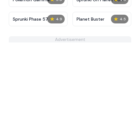
Emerald
★
★
Sprunki Phase 57
Planet Buster
4.9
4.5
Advertisement