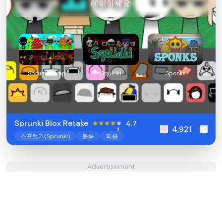
레이하세요!
Sprunki Swap
Squidki
Sponks
Sprunki Blox Retake
4.7
4,921
스프런키(Sprunki)
블록
퍼즐
Advertisement