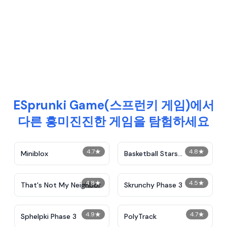
ESprunki Game(스프런키 게임)에서
다른 흥미진진한 게임을 탐험하세요
4.7
★
4.8
★
Miniblox
Basketball Stars
Unblocked
4.8
★
4.5
★
That's Not My Neighbor
Skrunchy Phase 3
4.9
★
4.7
★
Sphelpki Phase 3
PolyTrack