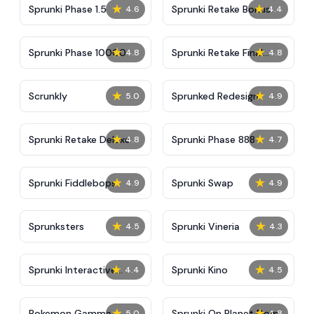
★
★
Sprunki Phase 1.5
Sprunki Retake Bonus
4.6
4.4
★
★
Sprunki Phase 10000
Sprunki Retake Final
4.8
4.8
Update
★
★
Scrunkly
Sprunked Redesign
5.0
4.9
★
★
Sprunki Retake Deluxe
Sprunki Phase 888
4.8
4.7
★
★
Sprunki Fiddlebops
Sprunki Swap
4.9
4.9
★
★
Sprunksters
Sprunki Vineria
4.5
4.3
★
★
Sprunki Interactive
Sprunki Kino
4.4
4.5
Tunner
★
★
Pokemon Gamma
Sprunki On Planet Dom
5.0
4.8