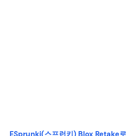
ESprunki(스프런키) Blox Retake로