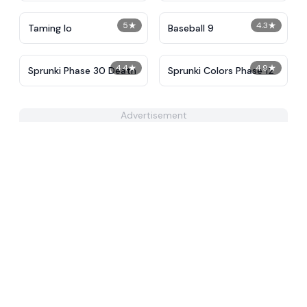
5
★
4.3
★
Taming Io
Baseball 9
4.4
★
4.9
★
Sprunki Phase 30 Death
Sprunki Colors Phase 12
Advertisement