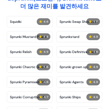
더 많은 재미를 발견하세요
★
★
Squidki
Sprunki Swap Showcase
4.6
4.8
★
★
Sprunki Mustard Phase
Sprunkstard
4.4
4.9
2
★
★
Sprunki Relish
Sprunki Definitive Phase
4.9
4.6
7
★
★
Sprunki Chaotic Good
Sprunki grown up
4.4
4.9
★
★
Sprunki Pyramixed 0.9
Sprunki Agents
4.6
4.9
★
★
Sprunki Corruptbox 5
Sprunki Ships
4.7
4.6