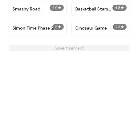
4.9
★
4.8
★
Smashy Road
Basketball Stars
Unblocked
5
★
4.3
★
Simon Time Phase 2
Dinosaur Game
Advertisement