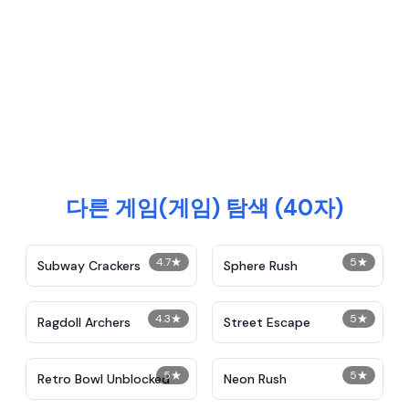
다른 게임(게임) 탐색 (40자)
4.7
★
5
★
Subway Crackers
Sphere Rush
4.3
★
5
★
Ragdoll Archers
Street Escape
5
★
5
★
Retro Bowl Unblocked
Neon Rush