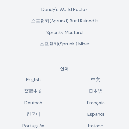
Dandy's World Roblox
스프런키(Sprunki) But I Ruined It
Sprunky Mustard
스프런키(Sprunki) Mixer
언어
English
中文
繁體中文
日本語
Deutsch
Français
한국어
Español
Português
Italiano