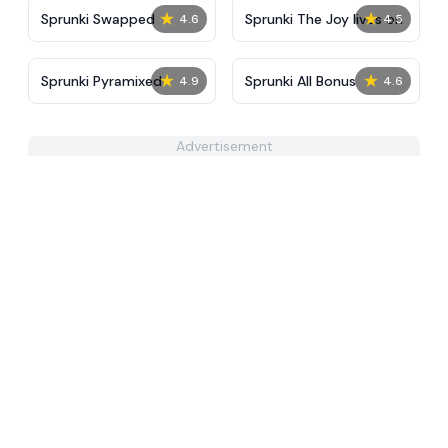
★
★
Sprunki Swapped
Sprunki The Joy lives on
4.6
4.5
★
★
Sprunki Pyramixed
Sprunki All Bonus
4.9
4.6
Advertisement