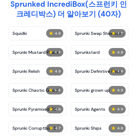
Sprunked IncrediBox(스프런키 인
크레디박스) 더 알아보기 (40자)
★
★
Squidki
Sprunki Swap Showcase
4.6
4.8
★
★
Sprunki Mustard Phase
Sprunkstard
4.4
4.9
2
★
★
Sprunki Relish
Sprunki Definitive Phase
4.9
4.6
7
★
★
Sprunki Chaotic Good
Sprunki grown up
4.4
4.9
★
★
Sprunki Pyramixed 0.9
Sprunki Agents
4.6
4.9
★
★
Sprunki Corruptbox 5
Sprunki Ships
4.7
4.6