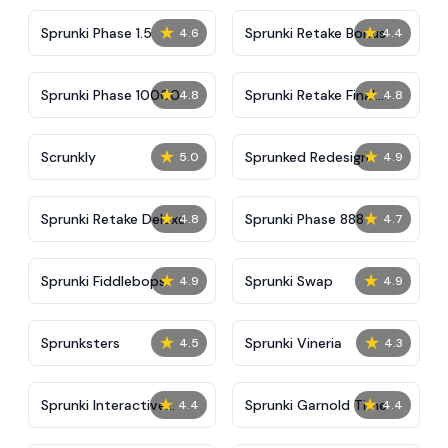
★
★
Sprunki Phase 1.5
Sprunki Retake Bonus
4.6
4.4
★
★
Sprunki Phase 10000
Sprunki Retake Final
4.8
4.8
Update
★
★
Scrunkly
Sprunked Redesign
5.0
4.9
★
★
Sprunki Retake Deluxe
Sprunki Phase 888
4.8
4.7
★
★
Sprunki Fiddlebops
Sprunki Swap
4.9
4.9
★
★
Sprunksters
Sprunki Vineria
4.5
4.3
★
★
Sprunki Interactive
Sprunki Garnold Time
4.4
4.4
Tunner