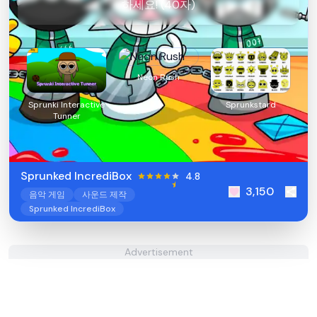
하세요! (40자)
Neon Rush
Sprunki Interactive
Sprunkstard
Tunner
Sprunked IncrediBox
4.8
3,150
음악 게임
사운드 제작
Sprunked IncrediBox
Advertisement