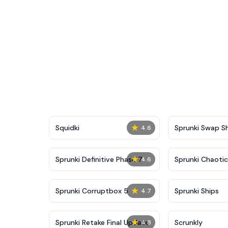
★
Squidki
Sprunki Swap 
4.6
★
Sprunki Definitive Phase 7
Sprunki Chaoti
4.6
★
Sprunki Corruptbox 5
Sprunki Ships
4.7
★
Sprunki Retake Final Update
Scrunkly
4.8