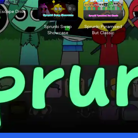
Escape Drive
Sprunki Swap
Sprunki Pyramixed
Showcase
But Classic