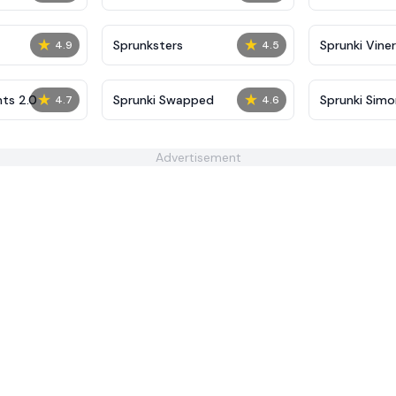
★
★
Sprunksters
Sprunki Viner
4.9
4.5
★
★
ts 2.0
Sprunki Swapped
Sprunki Sim
4.7
4.6
Advertisement