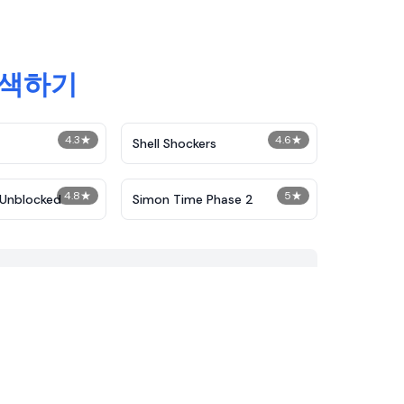
탐색하기
4.3
★
4.6
★
Shell Shockers
4.8
★
5
★
Unblocked
Simon Time Phase 2