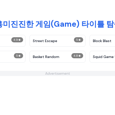
흥미진진한 게임(Game) 타이틀 
4.9
★
5
★
Street Escape
Block Blast
5
★
4.8
★
Basket Random
Squid Game 
Advertisement