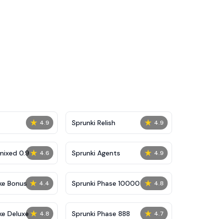
★
★
Sprunki Relish
4.9
4.9
★
★
mixed 0.9
Sprunki Agents
4.6
4.9
★
★
ke Bonus
Sprunki Phase 10000
4.4
4.8
★
★
ke Deluxe
Sprunki Phase 888
4.8
4.7