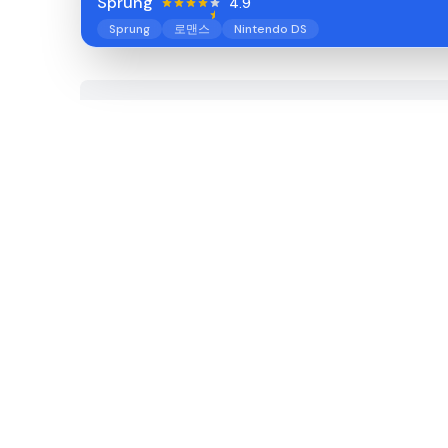
Sprung
4.9
Sprung
로맨스
Nintendo DS