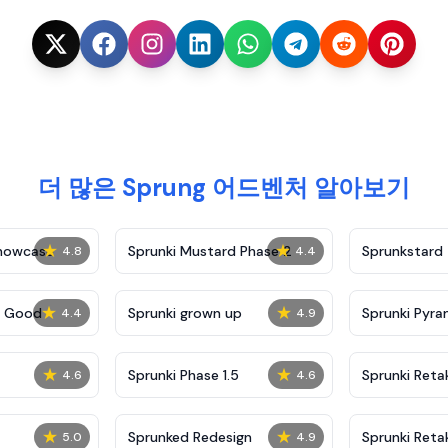
더 많은 Sprung 어드벤처 알아보기
★
★
Showcase
Sprunki Mustard Phase 2
Sprunkstard
4.8
4.4
★
★
c Good
Sprunki grown up
Sprunki Pyra
4.4
4.9
★
★
Sprunki Phase 1.5
Sprunki Reta
4.6
4.6
★
★
Sprunked Redesign
Sprunki Reta
5.0
4.9