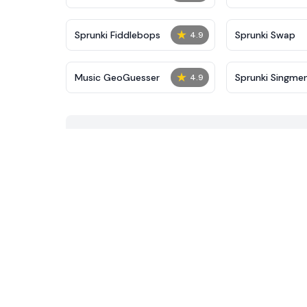
★
Sprunki Fiddlebops
Sprunki Swap
4.9
★
Music GeoGuesser
Sprunki Singmen
4.9