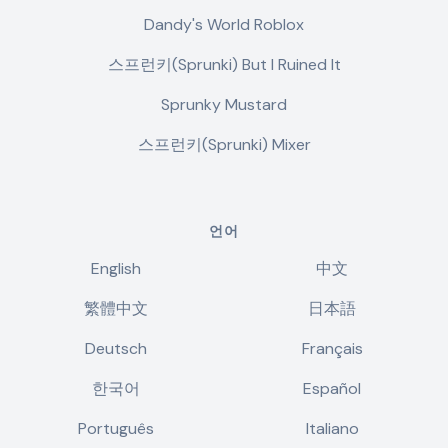
Dandy's World Roblox
스프런키(Sprunki) But I Ruined It
Sprunky Mustard
스프런키(Sprunki) Mixer
언어
English
中文
繁體中文
日本語
Deutsch
Français
한국어
Español
Português
Italiano