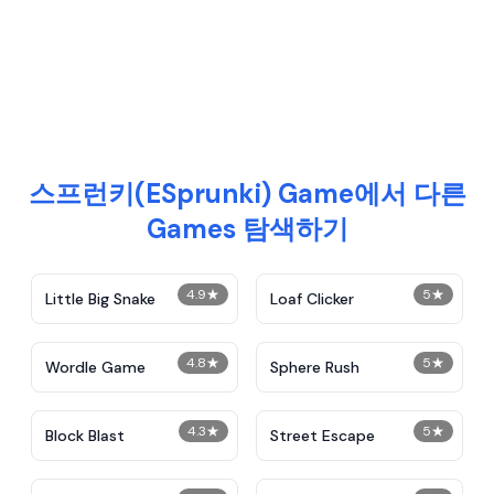
스프런키(ESprunki) Game에서 다른
Games 탐색하기
4.9
★
5
★
Little Big Snake
Loaf Clicker
4.8
★
5
★
Wordle Game
Sphere Rush
4.3
★
5
★
Block Blast
Street Escape