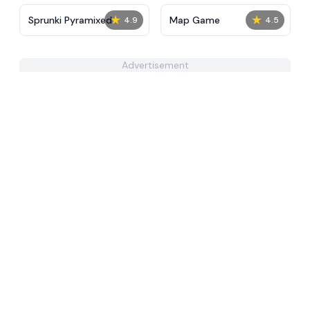
★
★
Sprunki Pyramixed
Map Game
4.9
4.5
Advertisement