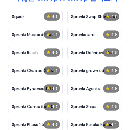
★
★
Squidki
Sprunki Swap Showcase
4.6
4.8
★
★
Sprunki Mustard Phase
Sprunkstard
4.4
4.9
2
★
★
Sprunki Relish
Sprunki Definitive Phase
4.9
4.6
7
★
★
Sprunki Chaotic Good
Sprunki grown up
4.4
4.9
★
★
Sprunki Pyramixed 0.9
Sprunki Agents
4.6
4.9
★
★
Sprunki Corruptbox 5
Sprunki Ships
4.7
4.6
★
★
Sprunki Phase 1.5
Sprunki Retake Bonus
4.6
4.4