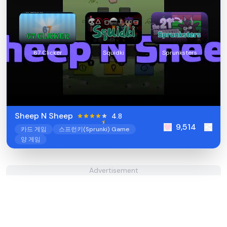
67 Clicker
Squidki
Sprunksters
Sheep N Sheep
4.8
9,514
카드 게임
스프런키(Sprunki) Game
양 게임
Advertisement