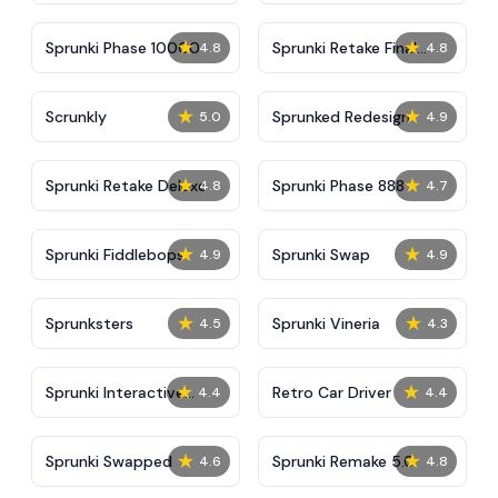
★
★
Sprunki Phase 10000
Sprunki Retake Final
4.8
4.8
Update
★
★
Scrunkly
Sprunked Redesign
5.0
4.9
★
★
Sprunki Retake Deluxe
Sprunki Phase 888
4.8
4.7
★
★
Sprunki Fiddlebops
Sprunki Swap
4.9
4.9
★
★
Sprunksters
Sprunki Vineria
4.5
4.3
★
★
Sprunki Interactive
Retro Car Driver
4.4
4.4
Tunner
★
★
Sprunki Swapped
Sprunki Remake 5.0
4.6
4.8