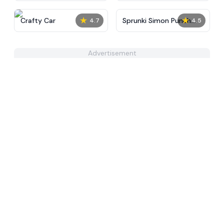
★
★
Crafty Car
Sprunki Simon Punch
4.7
4.5
Tunner
Advertisement