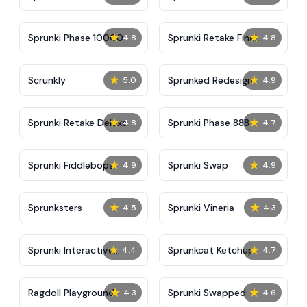
★
★
Sprunki Phase 10000
Sprunki Retake Final
4.8
4.8
Update
★
★
Scrunkly
Sprunked Redesign
5.0
4.9
★
★
Sprunki Retake Deluxe
Sprunki Phase 888
4.8
4.7
★
★
Sprunki Fiddlebops
Sprunki Swap
4.9
4.9
★
★
Sprunksters
Sprunki Vineria
4.5
4.3
★
★
Sprunki Interactive
Sprunkcat Ketchup
4.4
4.7
Tunner
★
★
Ragdoll Playground
Sprunki Swapped
4.3
4.6