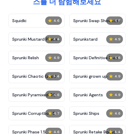
스를 더 탐험해보세요
★
★
Squidki
Sprunki Swap Showcase
4.6
4.8
★
★
Sprunki Mustard Phase
Sprunkstard
4.4
4.9
2
★
★
Sprunki Relish
Sprunki Definitive Phase
4.9
4.6
7
★
★
Sprunki Chaotic Good
Sprunki grown up
4.4
4.9
★
★
Sprunki Pyramixed 0.9
Sprunki Agents
4.6
4.9
★
★
Sprunki Corruptbox 5
Sprunki Ships
4.7
4.6
★
★
Sprunki Phase 1.5
Sprunki Retake Bonus
4.6
4.4