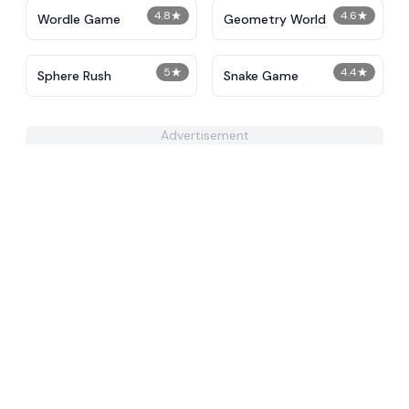
4.8
★
4.6
★
Wordle Game
Geometry World
5
★
4.4
★
Sphere Rush
Snake Game
Advertisement