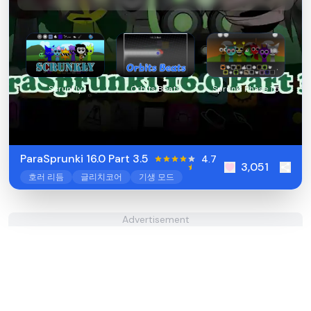
Scrunkly
Orbits Beats
Sprunki Phase 1.5
ParaSprunki 16.0 Part 3.5
4.7
3,051
호러 리듬
글리치코어
기생 모드
Advertisement