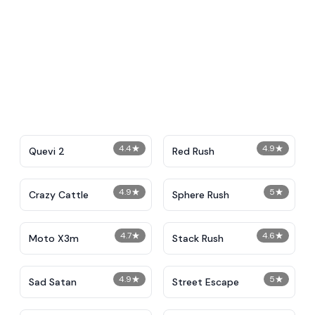
4.4
★
4.9
★
Quevi 2
Red Rush
4.9
★
5
★
Crazy Cattle
Sphere Rush
4.7
★
4.6
★
Moto X3m
Stack Rush
4.9
★
5
★
Sad Satan
Street Escape