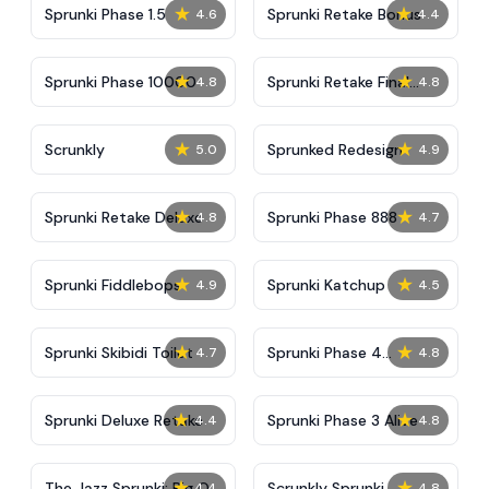
★
★
Sprunki Phase 1.5
Sprunki Retake Bonus
4.6
4.4
★
★
Sprunki Phase 10000
Sprunki Retake Final
4.8
4.8
Update
★
★
Scrunkly
Sprunked Redesign
5.0
4.9
★
★
Sprunki Retake Deluxe
Sprunki Phase 888
4.8
4.7
★
★
Sprunki Fiddlebops
Sprunki Katchup
4.9
4.5
★
★
Sprunki Skibidi Toilet
Sprunki Phase 4
4.7
4.8
Definitive
★
★
Sprunki Deluxe Retake
Sprunki Phase 3 Alive
4.4
4.8
★
★
The Jazz Sprunki: Big Of
Scrunkly Sprunki
4.4
4.8