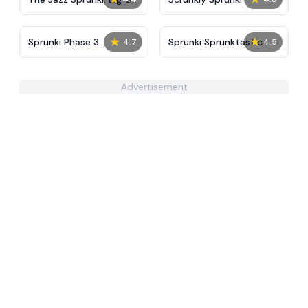
The City
★
★
Sprunki Phase 3
Sprunki Sprunktastic
4.7
4.5
Definitive
Advertisement