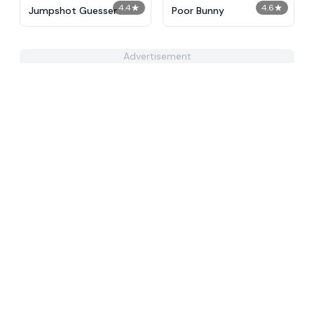
4.4
★
4.6
★
Jumpshot Guesser
Poor Bunny
Advertisement