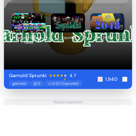
Sprunki Skibidi
Squidki
2048
Toilet
Garnold Sprunki
4.7
1,940
garnold
음악
스프런키(sprunki)
Advertisement