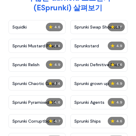
(ESprunki) 살펴보기
★
★
Squidki
Sprunki Swap Showcase
4.6
4.8
★
★
Sprunki Mustard Phase
Sprunkstard
4.4
4.9
2
★
★
Sprunki Relish
Sprunki Definitive Phase
4.9
4.6
7
★
★
Sprunki Chaotic Good
Sprunki grown up
4.4
4.9
★
★
Sprunki Pyramixed 0.9
Sprunki Agents
4.6
4.9
★
★
Sprunki Corruptbox 5
Sprunki Ships
4.7
4.6