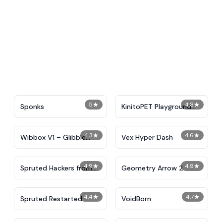
5
★
4.8
★
Sponks
KinitoPET Playground
Ragdoll Sandbox
4.3
★
4.6
★
Wibbox V1 – Glibble
Vex Hyper Dash
Globbler
4.9
★
4.9
★
Spruted Hackers from
Geometry Arrow 2
Hell
4.4
★
4.7
★
Spruted Restarted
VoidBorn