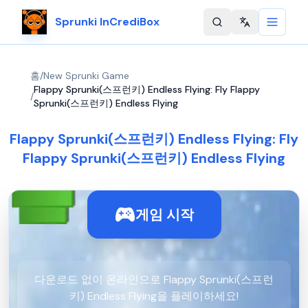
Sprunki InCrediBox
Change langu
홈
/
New Sprunki Game
Flappy Sprunki(스프런키) Endless Flying: Fly Flappy
/
Sprunki(스프런키) Endless Flying
Flappy Sprunki(스프런키) Endless Flying: Fly
Flappy Sprunki(스프런키) Endless Flying
게임 시작
다운로드 없이 온라인으로 Flappy Sprunki(스프런
키) Endless Flying을 플레이하세요!