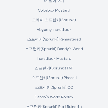
더 알아보기
Colorbox Mustard
그레이 스프런키(Sprunki)
Abgerny Incredibox
스프런키(Sprunki) Remastered
스프런키(Sprunki) Dandy's World
Incredibox Mustard
스프런키(Sprunki) FNF
스프런키(Sprunki) Phase 1
스프런키(Sprunki) OC
Dandy's World Roblox
스프런키(Sprunki) But I Ruined It