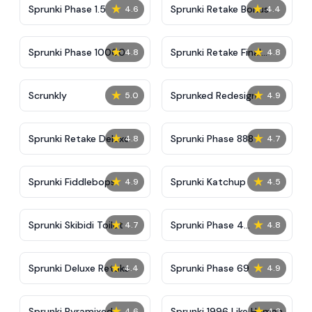
★
★
Sprunki Phase 1.5
Sprunki Retake Bonus
4.6
4.4
★
★
Sprunki Phase 10000
Sprunki Retake Final
4.8
4.8
Update
★
★
Scrunkly
Sprunked Redesign
5.0
4.9
★
★
Sprunki Retake Deluxe
Sprunki Phase 888
4.8
4.7
★
★
Sprunki Fiddlebops
Sprunki Katchup
4.9
4.5
★
★
Sprunki Skibidi Toilet
Sprunki Phase 4
4.7
4.8
Definitive
★
★
Sprunki Deluxe Retake
Sprunki Phase 69
4.4
4.9
★
★
Sprunki Pyramixed
Sprunki 1996 Like Human
4.6
4.3