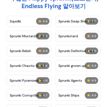
Endless Flying 알아보기
★
★
Squidki
Sprunki Swap Showcase
4.6
4.8
★
★
Sprunki Mustard Phase
Sprunkstard
4.4
4.9
2
★
★
Sprunki Relish
Sprunki Definitive Phase
4.9
4.6
7
★
★
Sprunki Chaotic Good
Sprunki grown up
4.4
4.9
★
★
Sprunki Pyramixed 0.9
Sprunki Agents
4.6
4.9
★
★
Sprunki Corruptbox 5
Sprunki Ships
4.7
4.6