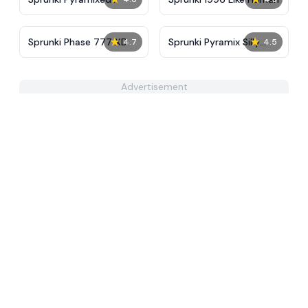
Regretful
★
★
Sprunki Phase 777 XD
Sprunki Pyramix Silly
4.7
4.5
Edition
Advertisement