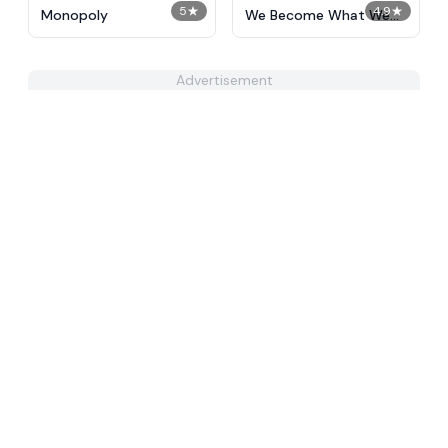
5
★
4.9
★
Monopoly
We Become What We
Behold
Advertisement