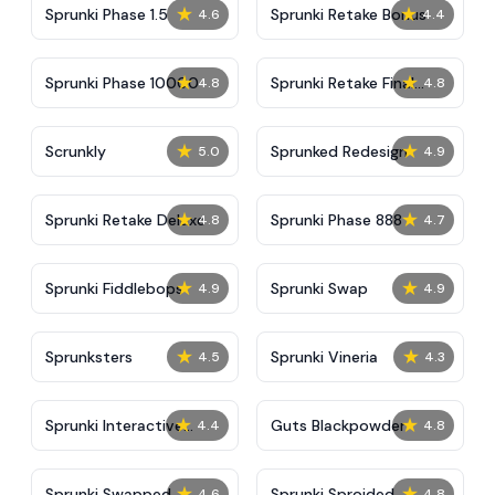
★
★
Sprunki Phase 1.5
Sprunki Retake Bonus
4.6
4.4
★
★
Sprunki Phase 10000
Sprunki Retake Final
4.8
4.8
Update
★
★
Scrunkly
Sprunked Redesign
5.0
4.9
★
★
Sprunki Retake Deluxe
Sprunki Phase 888
4.8
4.7
★
★
Sprunki Fiddlebops
Sprunki Swap
4.9
4.9
★
★
Sprunksters
Sprunki Vineria
4.5
4.3
★
★
Sprunki Interactive
Guts Blackpowder
4.4
4.8
Tunner
★
★
Sprunki Swapped
Sprunki Sproided
4.6
4.8