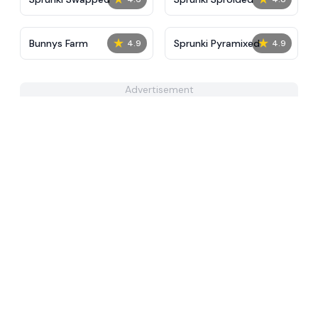
★
★
Bunnys Farm
Sprunki Pyramixed
4.9
4.9
Advertisement