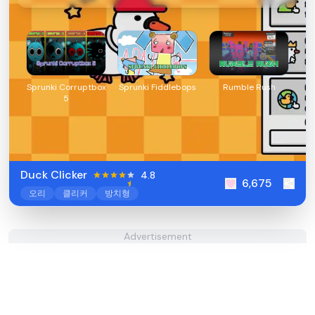
Sprunki Corruptbox
Sprunki Fiddlebops
Rumble Rush
5
Duck Clicker
4.8
6,675
오리
클리커
방치형
Advertisement