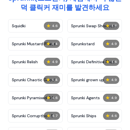
덕 클릭커 재미를 발견하세요
★
★
Squidki
Sprunki Swap Showcase
4.6
4.8
★
★
Sprunki Mustard Phase
Sprunkstard
4.4
4.9
2
★
★
Sprunki Relish
Sprunki Definitive Phase
4.9
4.6
7
★
★
Sprunki Chaotic Good
Sprunki grown up
4.4
4.9
★
★
Sprunki Pyramixed 0.9
Sprunki Agents
4.6
4.9
★
★
Sprunki Corruptbox 5
Sprunki Ships
4.7
4.6