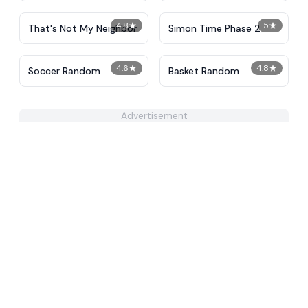
4.8
★
5
★
That's Not My Neighbor
Simon Time Phase 2
4.6
★
4.8
★
Soccer Random
Basket Random
Advertisement