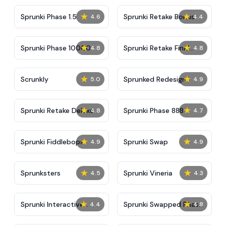
★
★
Sprunki Phase 1.5
Sprunki Retake Bonus
4.6
4.4
★
★
Sprunki Phase 10000
Sprunki Retake Final
4.8
4.8
Update
★
★
Scrunkly
Sprunked Redesign
5.0
4.9
★
★
Sprunki Retake Deluxe
Sprunki Phase 888
4.8
4.7
★
★
Sprunki Fiddlebops
Sprunki Swap
4.9
4.9
★
★
Sprunksters
Sprunki Vineria
4.5
4.3
★
★
Sprunki Interactive
Sprunki Swapped Phase
4.4
4.8
Tunner
7