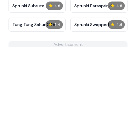
★
★
Sprunki Subrute
Sprunki Parasprinkle
4.6
4.5
★
★
Tung Tung Sahur GTA
Sprunki Swapped
4.4
4.6
Miami
Advertisement