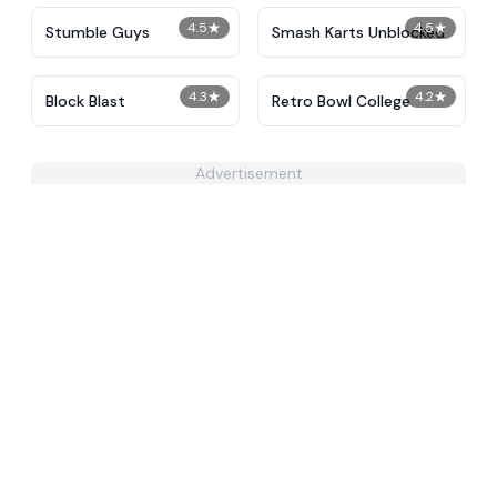
4.5
★
4.5
★
Stumble Guys
Smash Karts Unblocked
4.3
★
4.2
★
Block Blast
Retro Bowl College
Advertisement