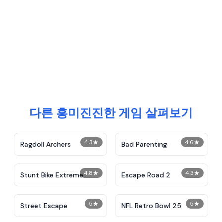
다른 흥미진진한 게임 살펴보기
4.3
★
4.6
★
Ragdoll Archers
Bad Parenting
4.8
★
4.3
★
Stunt Bike Extreme
Escape Road 2
5
★
5
★
Street Escape
NFL Retro Bowl 25