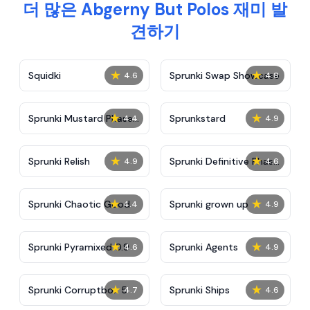
더 많은 Abgerny But Polos 재미 발
견하기
★
★
Squidki
Sprunki Swap Showcase
4.6
4.8
★
★
Sprunki Mustard Phase
Sprunkstard
4.4
4.9
2
★
★
Sprunki Relish
Sprunki Definitive Phase
4.9
4.6
7
★
★
Sprunki Chaotic Good
Sprunki grown up
4.4
4.9
★
★
Sprunki Pyramixed 0.9
Sprunki Agents
4.6
4.9
★
★
Sprunki Corruptbox 5
Sprunki Ships
4.7
4.6