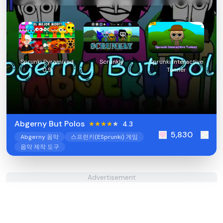
Sprunki Pyramixed
Scrunkly
Sprunki Interactive
0.9
Tunner
Abgerny But Polos
4.3
5,830
Abgerny 음악
스프런키(ESprunki) 게임
음악 제작 도구
Advertisement