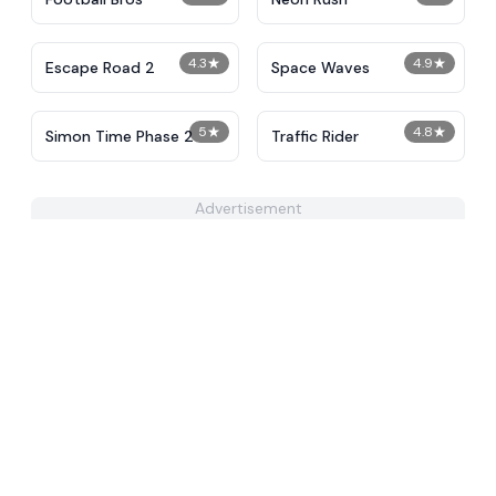
4.3
★
4.9
★
Escape Road 2
Space Waves
5
★
4.8
★
Simon Time Phase 2
Traffic Rider
Advertisement