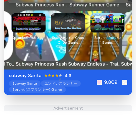
Sprunked Redesign
Scary Horror Choo
Sprunki Retake
Choo Game
Bonus
subway Santa
4.6
9,809
Subway Santa
エンドレスランナー
Sprunki(スプランキー) Game
Advertisement