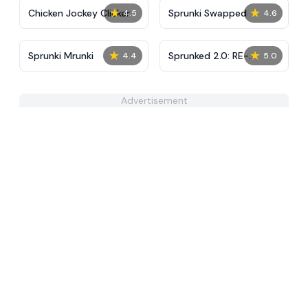
★
★
Chicken Jockey Clicker
Sprunki Swapped
4.5
4.6
★
★
Sprunki Mrunki
Sprunked 2.0: RE-
4.4
5.0
Sprunked
Advertisement