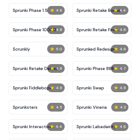
★
★
Sprunki Phase 1.5
Sprunki Retake Bonus
4.6
4.4
★
★
Sprunki Phase 10000
Sprunki Retake Final
4.8
4.8
Update
★
★
Scrunkly
Sprunked Redesign
5.0
4.9
★
★
Sprunki Retake Deluxe
Sprunki Phase 888
4.8
4.7
★
★
Sprunki Fiddlebops
Sprunki Swap
4.9
4.9
★
★
Sprunksters
Sprunki Vineria
4.5
4.3
★
★
Sprunki Interactive
Sprunki Labadairity
4.4
4.6
Tunner