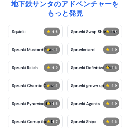
地下鉄サンタのアドベンチャーを
もっと発見
★
★
Squidki
Sprunki Swap Showcase
4.6
4.8
★
★
Sprunki Mustard Phase
Sprunkstard
4.4
4.9
2
★
★
Sprunki Relish
Sprunki Definitive Phase
4.9
4.6
7
★
★
Sprunki Chaotic Good
Sprunki grown up
4.4
4.9
★
★
Sprunki Pyramixed 0.9
Sprunki Agents
4.6
4.9
★
★
Sprunki Corruptbox 5
Sprunki Ships
4.7
4.6