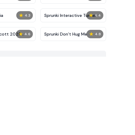
★
★
ia
Sprunki Interactive Tunner
4.3
4.4
★
★
cott 2029
Sprunki Don’t Hug Me
4.6
4.8