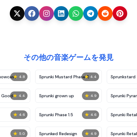
その他の音楽ゲームを発見
★
★
Showcase
Sprunki Mustard Phase 2
Sprunkstard
4.8
4.4
★
★
c Good
Sprunki grown up
Sprunki Pyra
4.4
4.9
★
★
Sprunki Phase 1.5
Sprunki Reta
4.6
4.6
★
★
Sprunked Redesign
Sprunki Reta
5.0
4.9