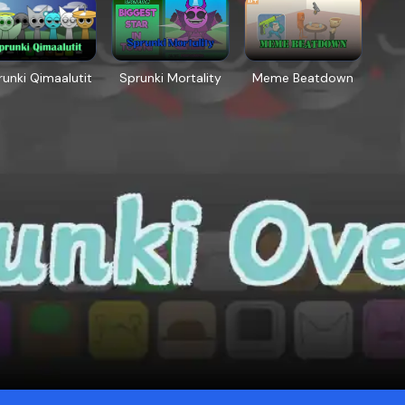
runki Qimaalutit
Sprunki Mortality
Meme Beatdown