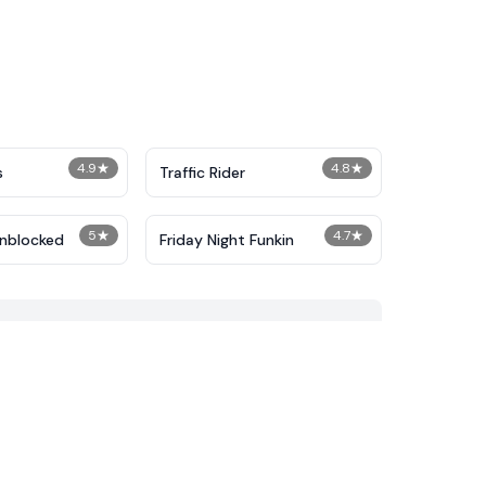
4.9
★
4.8
★
s
Traffic Rider
5
★
4.7
★
Unblocked
Friday Night Funkin