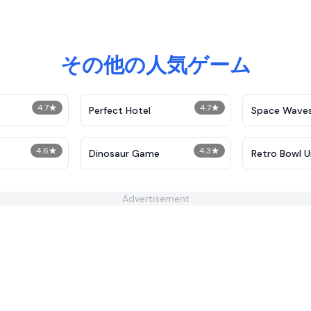
その他の人気ゲーム
4.7
★
4.7
★
Perfect Hotel
Space Wave
4.6
★
4.3
★
Dinosaur Game
Retro Bowl 
Advertisement