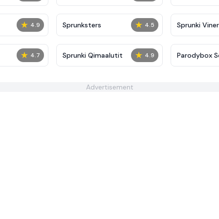
★
★
Sprunksters
Sprunki Viner
4.9
4.5
★
★
Sprunki Qimaalutit
Parodybox S
4.7
4.9
Edition
Advertisement