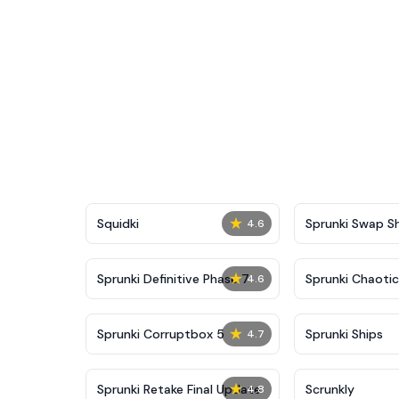
★
Squidki
Sprunki Swap 
4.6
★
Sprunki Definitive Phase 7
Sprunki Chaoti
4.6
★
Sprunki Corruptbox 5
Sprunki Ships
4.7
★
Sprunki Retake Final Update
Scrunkly
4.8