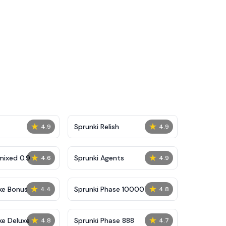
★
★
Sprunki Relish
4.9
4.9
★
★
mixed 0.9
Sprunki Agents
4.6
4.9
★
★
ke Bonus
Sprunki Phase 10000
4.4
4.8
★
★
ke Deluxe
Sprunki Phase 888
4.8
4.7