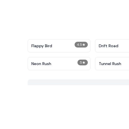
4.5
★
Flappy Bird
Drift Road
5
★
Neon Rush
Tunnel Rush