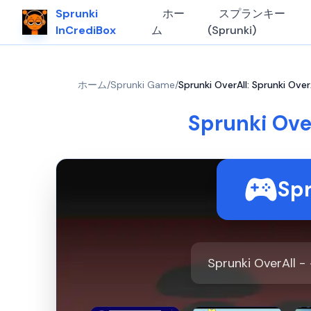
Sprunki
ホー
スプランキー
InCrediBox
ム
(Sprunki)
ホーム
/
Sprunki Game
/
Sprunki OverAll: Sprunki O
Sprunki Ove
Spr
Sprunki Over