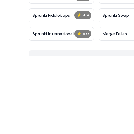
★
Sprunki Fiddlebops
Sprunki Swap
4.9
★
Sprunki International
Merge Fellas
5.0