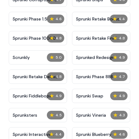
★
★
Sprunki Phase 1.5
Sprunki Retake Bonus
4.6
4.4
★
★
Sprunki Phase 10000
Sprunki Retake Final
4.8
4.8
Update
★
★
Scrunkly
Sprunked Redesign
5.0
4.9
★
★
Sprunki Retake Deluxe
Sprunki Phase 888
4.8
4.7
★
★
Sprunki Fiddlebops
Sprunki Swap
4.9
4.9
★
★
Sprunksters
Sprunki Vineria
4.5
4.3
★
★
Sprunki Interactive
Sprunki Blueberry
4.4
4.6