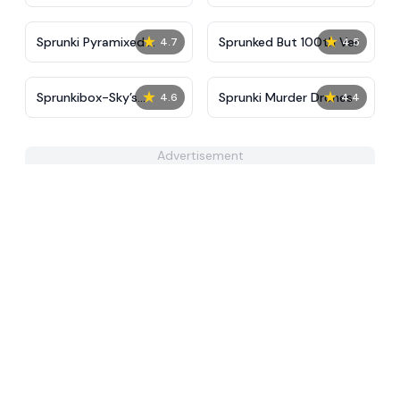
Tunner
★
★
Sprunki Pyramixed:
Sprunked But 100th Ver
4.7
4.5
Animated Happy Mod
★
★
Sprunkibox-Sky’s
Sprunki Murder Drones
4.6
4.4
MASSACRE
Advertisement