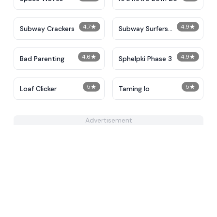
4.7
★
4.9
★
Subway Crackers
Subway Surfers
Unblocked
4.6
★
4.9
★
Bad Parenting
Sphelpki Phase 3
5
★
5
★
Loaf Clicker
Taming Io
Advertisement