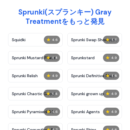
Sprunki(スプランキー) Gray
Treatmentをもっと発見
★
★
Squidki
Sprunki Swap Showcase
4.6
4.8
★
★
Sprunki Mustard Phase
Sprunkstard
4.4
4.9
2
★
★
Sprunki Relish
Sprunki Definitive Phase
4.9
4.6
7
★
★
Sprunki Chaotic Good
Sprunki grown up
4.4
4.9
★
★
Sprunki Pyramixed 0.9
Sprunki Agents
4.6
4.9
★
★
Sprunki Corruptbox 5
Sprunki Ships
4.7
4.6