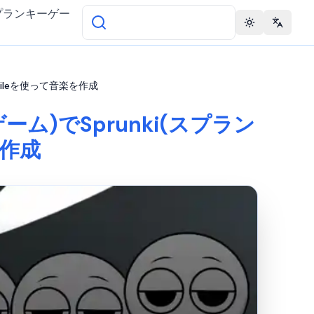
プランキーゲー
Toggle theme
Change 
h Smileを使って音楽を作成
e(ゲーム)でSprunki(スプラン
を作成