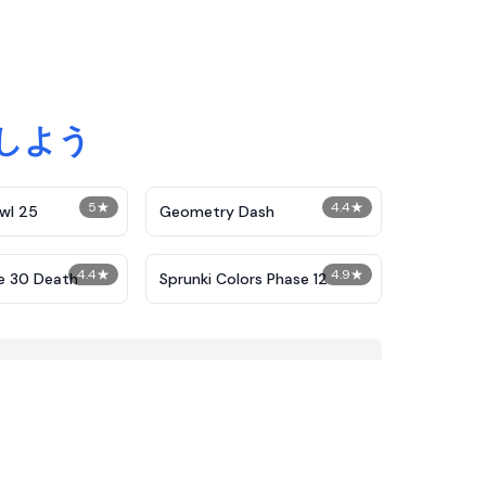
しよう
5
★
4.4
★
wl 25
Geometry Dash
4.4
★
4.9
★
e 30 Death
Sprunki Colors Phase 12