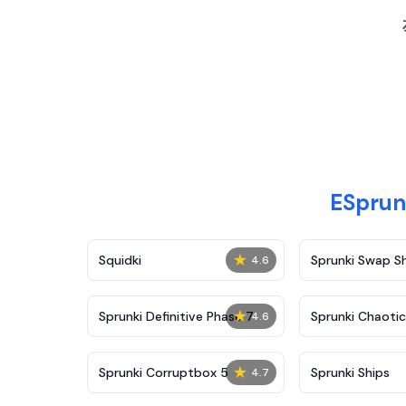
ESpru
★
Squidki
Sprunki Swap 
4.6
★
Sprunki Definitive Phase 7
Sprunki Chaoti
4.6
★
Sprunki Corruptbox 5
Sprunki Ships
4.7