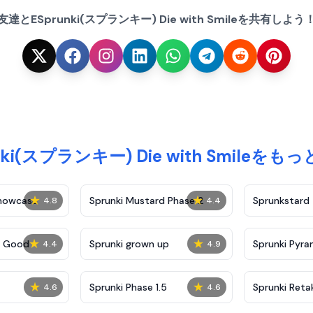
友達とESprunki(スプランキー) Die with Smileを共有しよう
nki(スプランキー) Die with Smileを
★
★
Showcase
Sprunki Mustard Phase 2
Sprunkstard
4.8
4.4
★
★
c Good
Sprunki grown up
Sprunki Pyra
4.4
4.9
★
★
Sprunki Phase 1.5
Sprunki Reta
4.6
4.6