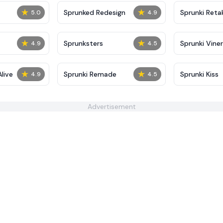
★
★
Sprunked Redesign
Sprunki Reta
5.0
4.9
★
★
Sprunksters
Sprunki Viner
4.9
4.5
★
★
Alive
Sprunki Remade
Sprunki Kiss
4.9
4.5
Advertisement