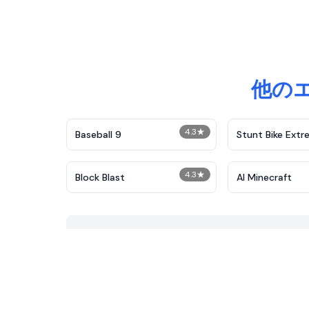
他の
4.3
★
Baseball 9
Stunt Bike Ext
4.3
★
Block Blast
AI Minecraft