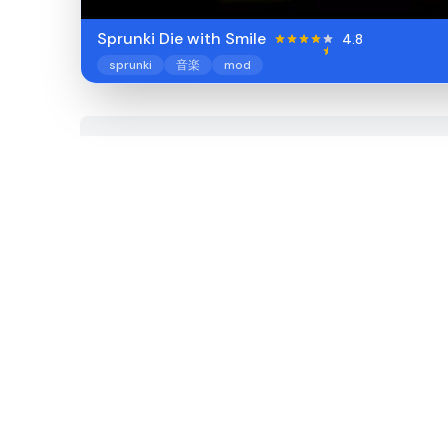
Sprunki Die with Smile
4.8
sprunki
音楽
mod