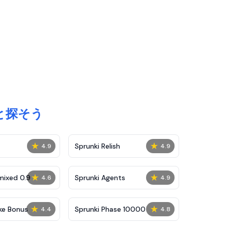
！
もっと探そう
★
★
Sprunki Relish
4.9
4.9
★
★
mixed 0.9
Sprunki Agents
4.6
4.9
★
★
ke Bonus
Sprunki Phase 10000
4.4
4.8