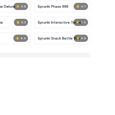
★
★
ke Deluxe
Sprunki Phase 888
4.8
4.7
★
★
ia
Sprunki Interactive Tunner
4.3
4.4
★
★
Sprunki Snack Battle War
4.4
4.5