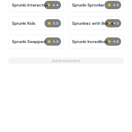
★
★
Sprunki Interactive
Sprunki Spronker
4.4
4.9
Tunner
★
★
Sprunki Kids
Sprunkiez with Bonus
5.0
4.3
Characters
★
★
Sprunki Swapped
Sprunki Incredibox
4.6
4.8
Horror
Advertisement