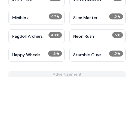
4.7
★
4.5
★
Miniblox
Slice Master
4.3
★
5
★
Ragdoll Archers
Neon Rush
4.6
★
4.5
★
Happy Wheels
Stumble Guys
Advertisement