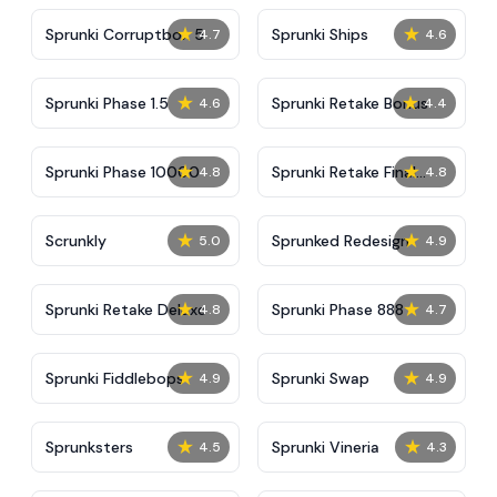
★
★
Sprunki Corruptbox 5
Sprunki Ships
4.7
4.6
★
★
Sprunki Phase 1.5
Sprunki Retake Bonus
4.6
4.4
★
★
Sprunki Phase 10000
Sprunki Retake Final
4.8
4.8
Update
★
★
Scrunkly
Sprunked Redesign
5.0
4.9
★
★
Sprunki Retake Deluxe
Sprunki Phase 888
4.8
4.7
★
★
Sprunki Fiddlebops
Sprunki Swap
4.9
4.9
★
★
Sprunksters
Sprunki Vineria
4.5
4.3