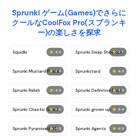
Sprunki ゲーム(Games)でさらに
クールなCoolFox Pro(スプランキ
ー)の楽しさを探求
★
★
Squidki
Sprunki Swap Showcase
4.6
4.8
★
★
Sprunki Mustard Phase
Sprunkstard
4.4
4.9
2
★
★
Sprunki Relish
Sprunki Definitive Phase
4.9
4.6
7
★
★
Sprunki Chaotic Good
Sprunki grown up
4.4
4.9
★
★
Sprunki Pyramixed 0.9
Sprunki Agents
4.6
4.9