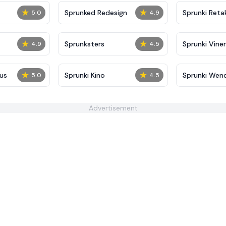
★
★
Sprunked Redesign
Sprunki Reta
5.0
4.9
★
★
Sprunksters
Sprunki Viner
4.9
4.5
★
★
us
Sprunki Kino
Sprunki Wen
5.0
4.5
Human Editi
Advertisement