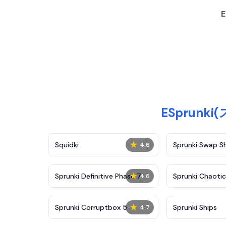
ESprunk
★
Squidki
Sprunki Swap 
4.6
★
Sprunki Definitive Phase 7
Sprunki Chaoti
4.6
★
Sprunki Corruptbox 5
Sprunki Ships
4.7