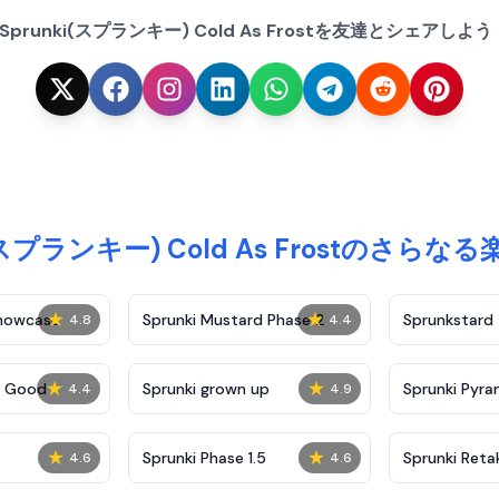
ESprunki(スプランキー) Cold As Frostを友達とシェアしよう
i(スプランキー) Cold As Frostのさら
★
★
Showcase
Sprunki Mustard Phase 2
Sprunkstard
4.8
4.4
★
★
c Good
Sprunki grown up
Sprunki Pyra
4.4
4.9
★
★
Sprunki Phase 1.5
Sprunki Reta
4.6
4.6