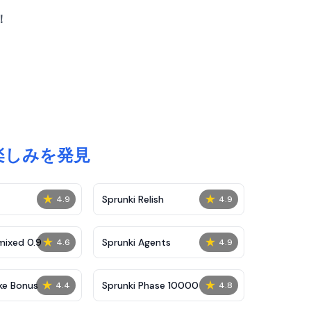
！
なる楽しみを発見
★
★
Sprunki Relish
4.9
4.9
★
★
mixed 0.9
Sprunki Agents
4.6
4.9
★
★
ke Bonus
Sprunki Phase 10000
4.4
4.8