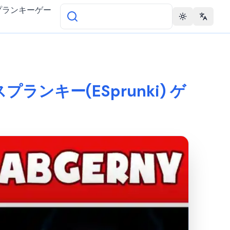
プランキーゲー
Toggle theme
Change 
on スプランキー(ESprunki) ゲ