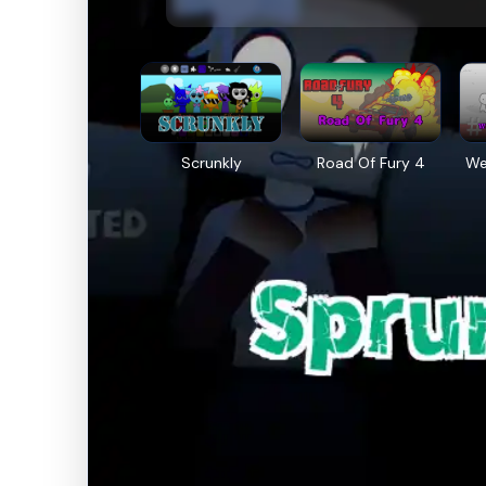
Scrunkly
Road Of Fury 4
We