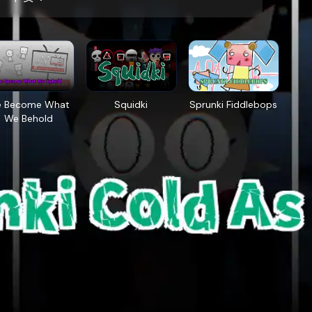
 Become What
Squidki
Sprunki Fiddlebops
We Behold