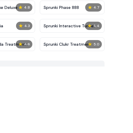
★
★
ke Deluxe
Sprunki Phase 888
4.8
4.7
★
★
ia
Sprunki Interactive Tunner
4.3
4.4
★
★
da Treatment:
Sprunki Clukr Treatment
4.6
5.0
on