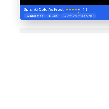
Sprunki Cold As Frost
4.9
Winter Mod
Music
スプランキー(Sprunki)