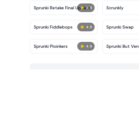
★
Sprunki Retake Final Update
Scrunkly
4.8
★
Sprunki Fiddlebops
Sprunki Swap
4.9
★
Sprunki Ploinkers
Sprunki But Ven
4.9