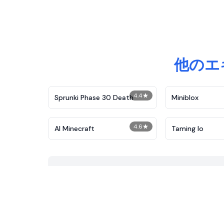
他のエ
4.4
★
Sprunki Phase 30 Death
Miniblox
4.6
★
AI Minecraft
Taming Io