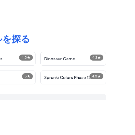
ルを探る
4.5
★
4.3
★
s
Dinosaur Game
5
★
4.9
★
Sprunki Colors Phase 12