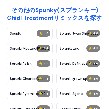
その他のSpunky(スプランキー)
Chidi Treatmentリミックスを探す
★
★
Squidki
Sprunki Swap Showcase
4.6
4.8
★
★
Sprunki Mustard Phase
Sprunkstard
4.4
4.9
2
★
★
Sprunki Relish
Sprunki Definitive Phase
4.9
4.6
7
★
★
Sprunki Chaotic Good
Sprunki grown up
4.4
4.9
★
★
Sprunki Pyramixed 0.9
Sprunki Agents
4.6
4.9
★
★
Sprunki Corruptbox 5
Sprunki Ships
4.7
4.6