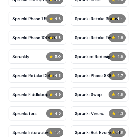
★
★
Sprunki Phase 1.5
Sprunki Retake Bonus
4.6
4.4
★
★
Sprunki Phase 10000
Sprunki Retake Final
4.8
4.8
Update
★
★
Scrunkly
Sprunked Redesign
5.0
4.9
★
★
Sprunki Retake Deluxe
Sprunki Phase 888
4.8
4.7
★
★
Sprunki Fiddlebops
Sprunki Swap
4.9
4.9
★
★
Sprunksters
Sprunki Vineria
4.5
4.3
★
★
Sprunki Interactive
Sprunki But Everyone Is
4.4
4.9