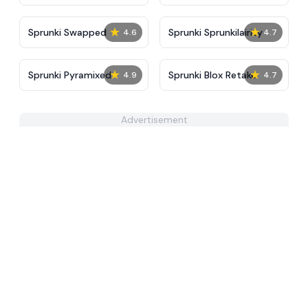
Tunner
Sky
★
★
Sprunki Swapped
Sprunki Sprunkilairity
4.6
4.7
★
★
Sprunki Pyramixed
Sprunki Blox Retake
4.9
4.7
Advertisement