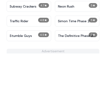
4.7
★
5
★
Subway Crackers
Neon Rush
4.8
★
5
★
Traffic Rider
Simon Time Phase 2
4.5
★
5
★
Stumble Guys
The Definitive Phase 9:
Demolition
Advertisement