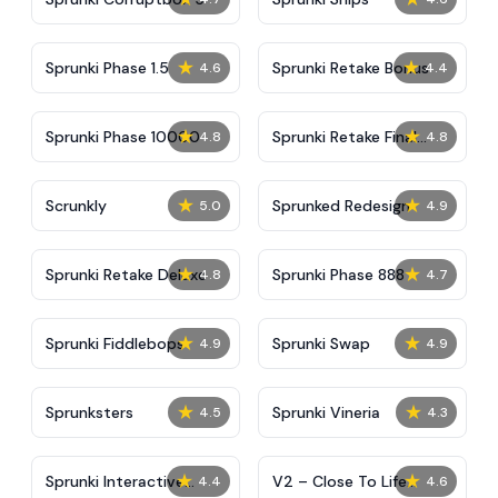
★
★
Sprunki Phase 1.5
Sprunki Retake Bonus
4.6
4.4
★
★
Sprunki Phase 10000
Sprunki Retake Final
4.8
4.8
Update
★
★
Scrunkly
Sprunked Redesign
5.0
4.9
★
★
Sprunki Retake Deluxe
Sprunki Phase 888
4.8
4.7
★
★
Sprunki Fiddlebops
Sprunki Swap
4.9
4.9
★
★
Sprunksters
Sprunki Vineria
4.5
4.3
★
★
Sprunki Interactive
V2 – Close To Life
4.4
4.6