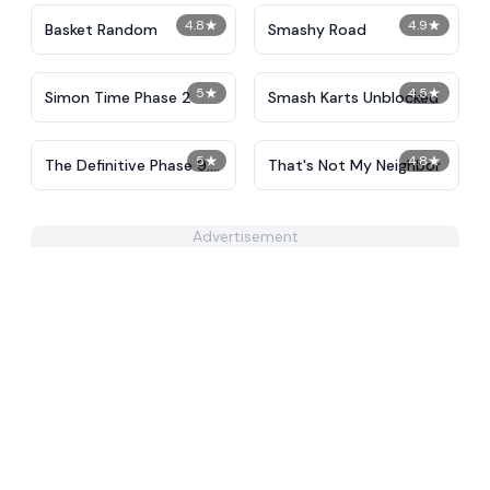
4.8
★
4.9
★
Basket Random
Smashy Road
5
★
4.5
★
Simon Time Phase 2
Smash Karts Unblocked
5
★
4.8
★
The Definitive Phase 9:
That's Not My Neighbor
Demolition
Advertisement