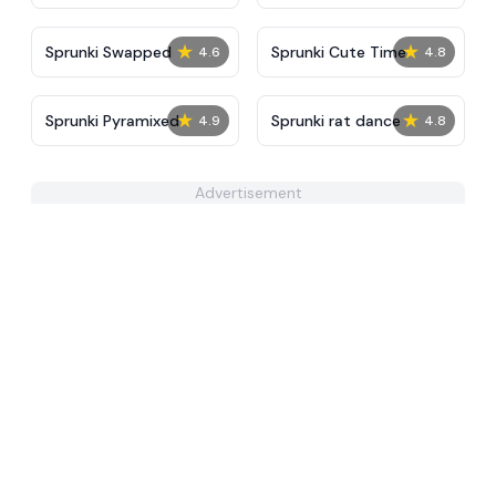
Tunner
IncrediBox
★
★
Sprunki Swapped
Sprunki Cute Time
4.6
4.8
★
★
Sprunki Pyramixed
Sprunki rat dance
4.9
4.8
Advertisement