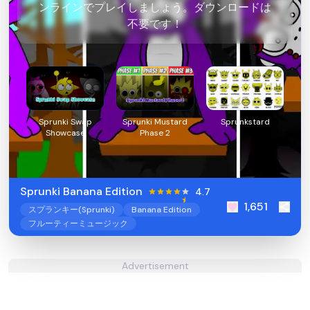
ンラインでプレイしましょう。ダウンロードは
不要です！
Sprunki Swap
Sprunki Mustard
Sprunkstard
Showcase
Phase 2
Sprunki Banana Edition
4.7
1,651
スプランキー(Sprunki)
Banana Edition
フルーティーミュージック
Advertisement