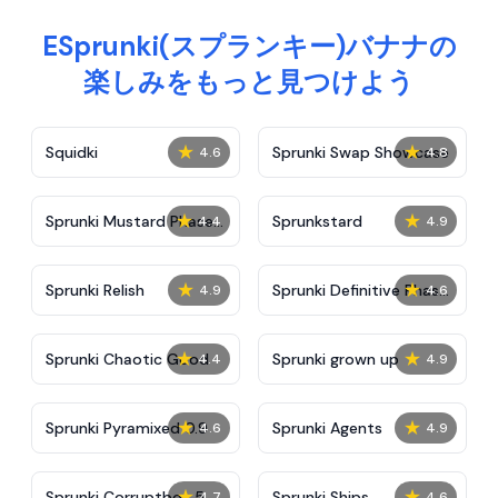
ESprunki(スプランキー)バナナの
楽しみをもっと見つけよう
★
★
Squidki
Sprunki Swap Showcase
4.6
4.8
★
★
Sprunki Mustard Phase
Sprunkstard
4.4
4.9
2
★
★
Sprunki Relish
Sprunki Definitive Phase
4.9
4.6
7
★
★
Sprunki Chaotic Good
Sprunki grown up
4.4
4.9
★
★
Sprunki Pyramixed 0.9
Sprunki Agents
4.6
4.9
★
★
Sprunki Corruptbox 5
Sprunki Ships
4.7
4.6