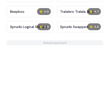
Tunner
IncrediBox
★
★
Beepbox
Tralalero Tralala And
4.8
4.7
Tung Tung Sahur: Hard
Quiz
★
★
Sprunki Logical Shifted
Sprunki Swapped
4.9
4.6
Advertisement