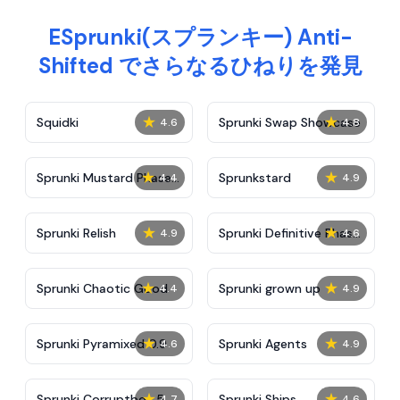
ESprunki(スプランキー) Anti-
Shifted でさらなるひねりを発見
★
★
Squidki
Sprunki Swap Showcase
4.6
4.8
★
★
Sprunki Mustard Phase
Sprunkstard
4.4
4.9
2
★
★
Sprunki Relish
Sprunki Definitive Phase
4.9
4.6
7
★
★
Sprunki Chaotic Good
Sprunki grown up
4.4
4.9
★
★
Sprunki Pyramixed 0.9
Sprunki Agents
4.6
4.9
★
★
Sprunki Corruptbox 5
Sprunki Ships
4.7
4.6