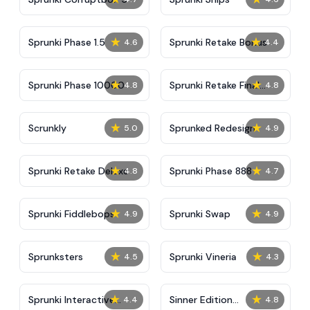
★
★
Sprunki Phase 1.5
Sprunki Retake Bonus
4.6
4.4
★
★
Sprunki Phase 10000
Sprunki Retake Final
4.8
4.8
Update
★
★
Scrunkly
Sprunked Redesign
5.0
4.9
★
★
Sprunki Retake Deluxe
Sprunki Phase 888
4.8
4.7
★
★
Sprunki Fiddlebops
Sprunki Swap
4.9
4.9
★
★
Sprunksters
Sprunki Vineria
4.5
4.3
★
★
Sprunki Interactive
Sinner Edition
4.4
4.8