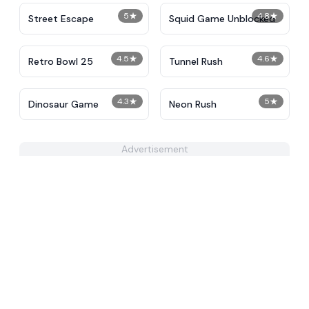
5
★
4.8
★
Street Escape
Squid Game Unblocked
4.5
★
4.6
★
Retro Bowl 25
Tunnel Rush
4.3
★
5
★
Dinosaur Game
Neon Rush
Advertisement