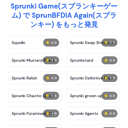
Sprunki Game(スプランキーゲー
ム) で SprunBFDIA Again(スプラ
ンキー) をもっと発見
★
★
Squidki
Sprunki Swap Showcase
4.6
4.8
★
★
Sprunki Mustard Phase
Sprunkstard
4.4
4.9
2
★
★
Sprunki Relish
Sprunki Definitive Phase
4.9
4.6
7
★
★
Sprunki Chaotic Good
Sprunki grown up
4.4
4.9
★
★
Sprunki Pyramixed 0.9
Sprunki Agents
4.6
4.9