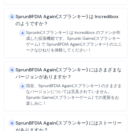
SprunBFDIA Again(スプランキー) は Incredibox
Q
のようですか？
Sprunki(スプランキー) は Incredibox のファンが作
A
成した拡張機能です。Sprunki Game(スプランキー
ゲーム) で SprunBFDIA Again(スプランキー) のユニ
ークなひねりを体験してください！
SprunBFDIA Again(スプランキー) にはさまざまな
Q
バージョンがありますか？
現在、SprunBFDIA Again(スプランキー) のさまざま
A
なバージョンについては言及されていません。
Sprunki Game(スプランキーゲーム) での更新をお
楽しみに！
SprunBFDIA Again(スプランキー) にはストーリー
Q
がありますか？