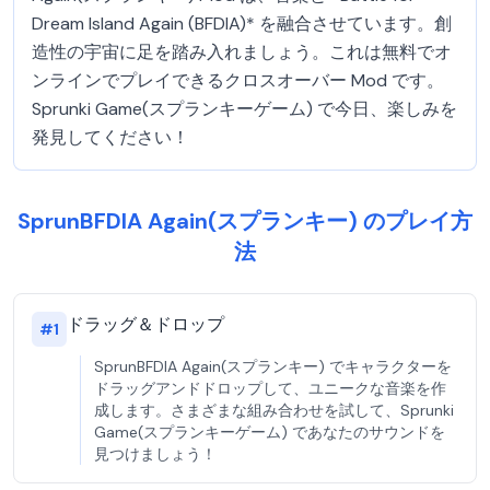
Dream Island Again (BFDIA)* を融合させています。創
造性の宇宙に足を踏み入れましょう。これは無料でオ
ンラインでプレイできるクロスオーバー Mod です。
Sprunki Game(スプランキーゲーム) で今日、楽しみを
発見してください！
SprunBFDIA Again(スプランキー) のプレイ方
法
ドラッグ＆ドロップ
#
1
SprunBFDIA Again(スプランキー) でキャラクターを
ドラッグアンドドロップして、ユニークな音楽を作
成します。さまざまな組み合わせを試して、Sprunki
Game(スプランキーゲーム) であなたのサウンドを
見つけましょう！