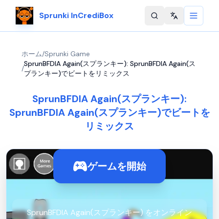
Sprunki InCrediBox
Change langu
ホーム
/
Sprunki Game
SprunBFDIA Again(スプランキー): SprunBFDIA Again(ス
/
プランキー)でビートをリミックス
SprunBFDIA Again(スプランキー):
SprunBFDIA Again(スプランキー)でビートを
リミックス
ゲームを開始
SprunBFDIA Again(スプランキー) をオンライン