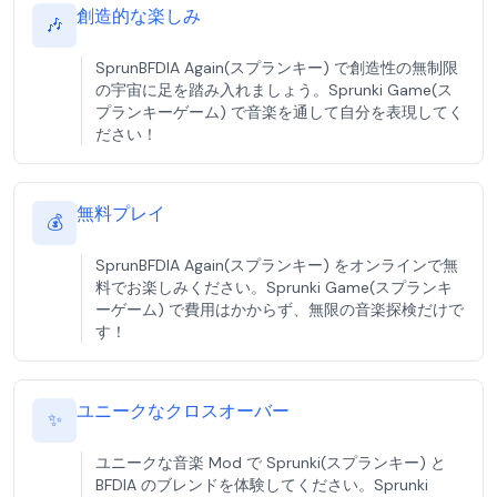
創造的な楽しみ
🎶
SprunBFDIA Again(スプランキー) で創造性の無制限
の宇宙に足を踏み入れましょう。Sprunki Game(ス
プランキーゲーム) で音楽を通して自分を表現してく
ださい！
無料プレイ
💰
SprunBFDIA Again(スプランキー) をオンラインで無
料でお楽しみください。Sprunki Game(スプランキ
ーゲーム) で費用はかからず、無限の音楽探検だけで
す！
ユニークなクロスオーバー
✨
ユニークな音楽 Mod で Sprunki(スプランキー) と
BFDIA のブレンドを体験してください。Sprunki