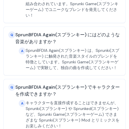
組み合わされています。Sprunki Game(スプランキ
ーゲーム) でユニークなブレンドを発見してくださ
い！
SprunBFDIA Again(スプランキー) にはどのような
Q
音楽がありますか？
SprunBFDIA Again(スプランキー) は、Sprunki(スプ
A
ランキー) に触発された音楽スタイルのブレンドを
特徴としています。Sprunki Game(スプランキーゲ
ーム) で実験して、独自の曲を作成してください！
SprunBFDIA Again(スプランキー) でキャラクター
Q
を作成できますか？
キャラクターを直接作成することはできませんが、
A
Sprunki(スプランキー) や Sprunked(スプランキー)
など、Sprunki Game(スプランキーゲーム) でさま
ざまな Sprunki(スプランキー) Mod とリミックスを
お楽しみください！