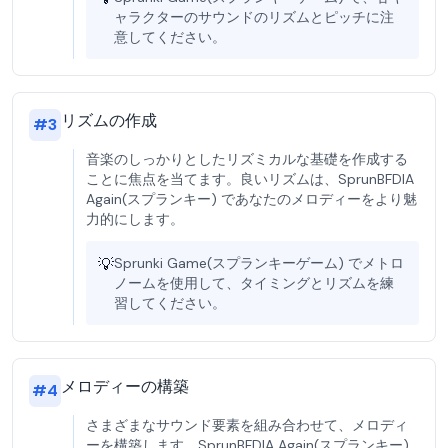
ャラクターのサウンドのリズムとピッチに注
意してください。
リズムの作成
#
3
音楽のしっかりとしたリズミカルな基礎を作成する
ことに焦点を当てます。良いリズムは、SprunBFDIA
Again(スプランキー) であなたのメロディーをより魅
力的にします。
💡
Sprunki Game(スプランキーゲーム) でメトロ
ノームを使用して、タイミングとリズムを練
習してください。
メロディーの構築
#
4
さまざまなサウンド要素を組み合わせて、メロディ
ーを構築します。SprunBFDIA Again(スプランキー)