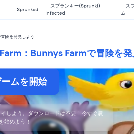
スプランキー(Sprunki)
ス
Sprunked
Infected
ム
Farmで冒険を発見しよう
s Farm：Bunnys Farmで冒険
ゲームを開始
ンでプレイしよう。ダウンロードは不要！今すぐ農
を始めよう！