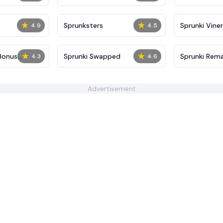
★
★
Sprunksters
Sprunki Viner
4.9
4.5
★
★
Bonus
Sprunki Swapped
Sprunki Rema
4.3
4.6
Advertisement