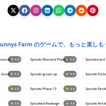
Bunnys Farm のゲームで、もっと楽しも
★
★
Showcase
Sprunki Mustard Phase 2
Sprunkstard
4.8
4.4
★
★
c Good
Sprunki grown up
Sprunki Pyra
4.4
4.9
★
★
Sprunki Phase 1.5
Sprunki Reta
4.6
4.6
★
★
Sprunked Redesign
Sprunki Reta
5.0
4.9