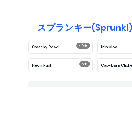
スプランキー(Spru
4.9
★
Smashy Road
Miniblox
5
★
Neon Rush
Capybara Clicke