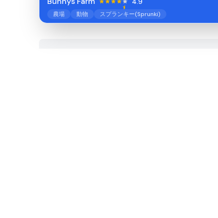
Bunnys Farm
4.9
農場
動物
スプランキー(Sprunki)