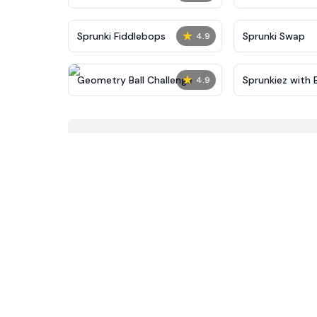
★
Sprunki Fiddlebops
Sprunki Swap
4.9
★
Geometry Ball Challenge
Sprunkiez with 
4.9
Characters