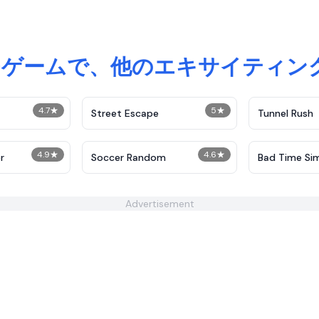
nki)ゲームで、他のエキサイティ
4.7
★
5
★
Street Escape
Tunnel Rush
4.9
★
4.6
★
r
Soccer Random
Bad Time Si
Advertisement