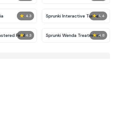
★
★
ia
Sprunki Interactive Tunner
4.3
4.4
★
★
stered Final
Sprunki Wenda Treatment
4.3
4.8