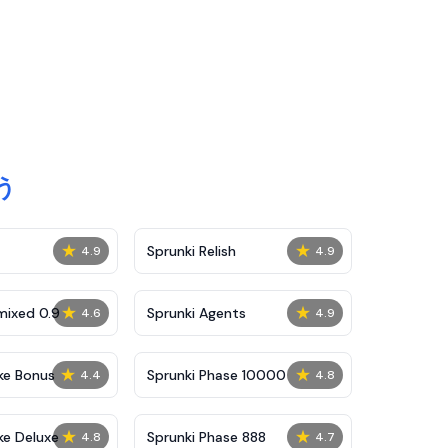
う
★
★
Sprunki Relish
4.9
4.9
★
★
mixed 0.9
Sprunki Agents
4.6
4.9
★
★
ke Bonus
Sprunki Phase 10000
4.4
4.8
★
★
ke Deluxe
Sprunki Phase 888
4.8
4.7