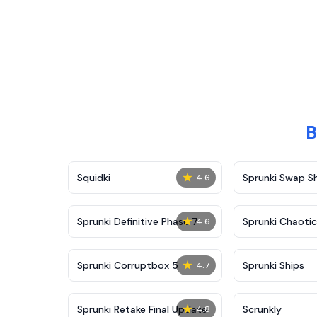
★
Squidki
Sprunki Swap 
4.6
★
Sprunki Definitive Phase 7
Sprunki Chaoti
4.6
★
Sprunki Corruptbox 5
Sprunki Ships
4.7
★
Sprunki Retake Final Update
Scrunkly
4.8