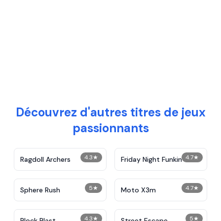
Découvrez d'autres titres de jeux
passionnants
4.3
★
4.7
★
Ragdoll Archers
Friday Night Funkin
5
★
4.7
★
Sphere Rush
Moto X3m
4.3
★
5
★
Block Blast
Street Escape