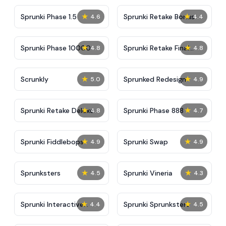
★
★
Sprunki Phase 1.5
Sprunki Retake Bonus
4.6
4.4
★
★
Sprunki Phase 10000
Sprunki Retake Final
4.8
4.8
Update
★
★
Scrunkly
Sprunked Redesign
5.0
4.9
★
★
Sprunki Retake Deluxe
Sprunki Phase 888
4.8
4.7
★
★
Sprunki Fiddlebops
Sprunki Swap
4.9
4.9
★
★
Sprunksters
Sprunki Vineria
4.5
4.3
★
★
Sprunki Interactive
Sprunki Sprunksters
4.4
4.5
Tunner