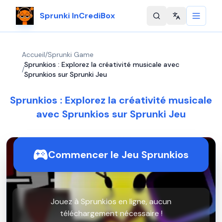
Sprunki InCrediBox
Change langu
Accueil
/
Sprunki Game
Sprunkios : Explorez la créativité musicale avec
/
Sprunkios sur Sprunki Jeu
Sprunkios : Explorez la créativité musicale
avec Sprunkios sur Sprunki Jeu
Commencer le Jeu Sprunkios
Jouez à Sprunkios en ligne, aucun
téléchargement nécessaire !