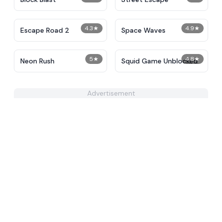
4.3
★
4.9
★
Escape Road 2
Space Waves
5
★
4.8
★
Neon Rush
Squid Game Unblocked
Advertisement