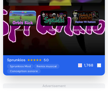
Orbit Kick
Squidki
Sepbox V6 Embers
Sprunkios
5.0
1,768
Sprunkios Mod
Remix musical
Conception sonore
Advertisement