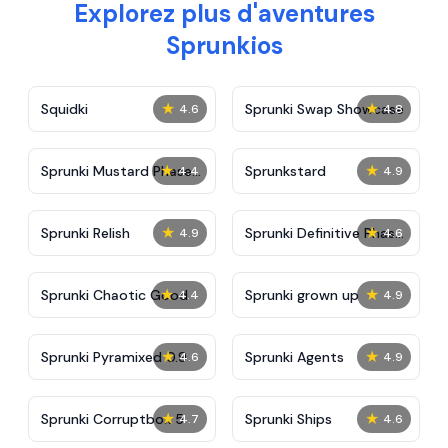
Explorez plus d'aventures
Sprunkios
★
★
Squidki
Sprunki Swap Showcase
4.6
4.8
★
★
Sprunki Mustard Phase
Sprunkstard
4.4
4.9
2
★
★
Sprunki Relish
Sprunki Definitive Phase
4.9
4.6
7
★
★
Sprunki Chaotic Good
Sprunki grown up
4.4
4.9
★
★
Sprunki Pyramixed 0.9
Sprunki Agents
4.6
4.9
★
★
Sprunki Corruptbox 5
Sprunki Ships
4.7
4.6