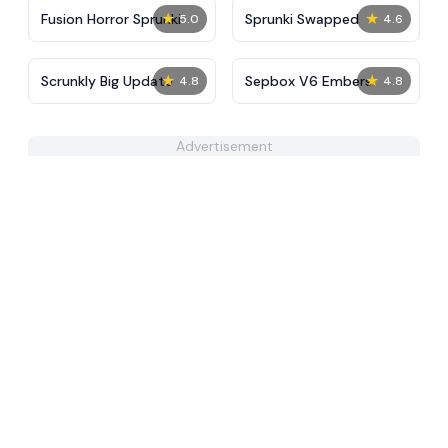
★
★
Fusion Horror Sprunki
Sprunki Swapped
5.0
4.6
★
★
Scrunkly Big Update
Sepbox V6 Embers
4.8
4.8
Advertisement