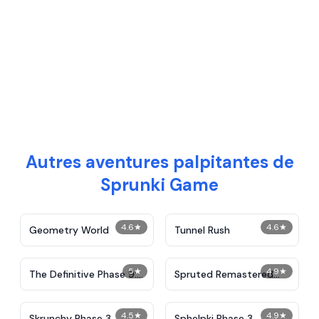
Autres aventures palpitantes de
Sprunki Game
4.6
★
4.6
★
Geometry World
Tunnel Rush
5
★
4.9
★
The Definitive Phase 9:
Spruted Remastered
Demolition
Alternative Phase 2
4.5
★
4.9
★
Skrunchy Phase 3
Sphelpki Phase 3