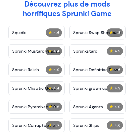
Découvrez plus de mods
horrifiques Sprunki Game
★
★
Squidki
Sprunki Swap Showcase
4.6
4.8
★
★
Sprunki Mustard Phase
Sprunkstard
4.4
4.9
2
★
★
Sprunki Relish
Sprunki Definitive Phase
4.9
4.6
7
★
★
Sprunki Chaotic Good
Sprunki grown up
4.4
4.9
★
★
Sprunki Pyramixed 0.9
Sprunki Agents
4.6
4.9
★
★
Sprunki Corruptbox 5
Sprunki Ships
4.7
4.6