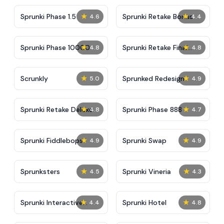
★
★
Sprunki Phase 1.5
Sprunki Retake Bonus
4.6
4.4
★
★
Sprunki Phase 10000
Sprunki Retake Final
4.8
4.8
Update
★
★
Scrunkly
Sprunked Redesign
5.0
4.9
★
★
Sprunki Retake Deluxe
Sprunki Phase 888
4.8
4.7
★
★
Sprunki Fiddlebops
Sprunki Swap
4.9
4.9
★
★
Sprunksters
Sprunki Vineria
4.5
4.3
★
★
Sprunki Interactive
Sprunki Hotel
4.4
4.8
Tunner