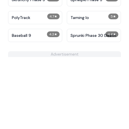
4.7
★
5
★
PolyTrack
Taming Io
4.3
★
4.4
★
Baseball 9
Sprunki Phase 30 Death
Advertisement