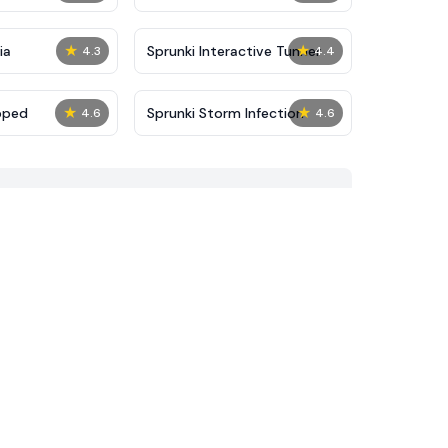
★
★
ia
Sprunki Interactive Tunner
4.3
4.4
★
★
pped
Sprunki Storm Infection
4.6
4.6