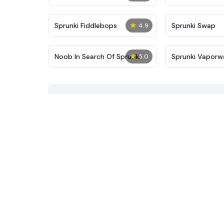
★
Sprunki Fiddlebops
Sprunki Swap
4.9
★
Noob In Search Of Sprunki
Sprunki Vaporw
5.0