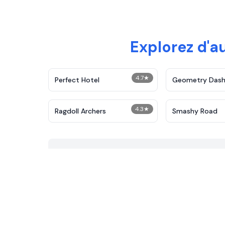
Explorez d'a
4.7
★
Perfect Hotel
Geometry Das
4.3
★
Ragdoll Archers
Smashy Road