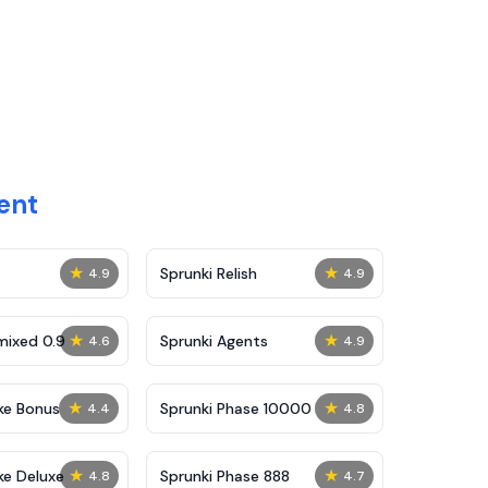
ent
★
★
Sprunki Relish
4.9
4.9
★
★
mixed 0.9
Sprunki Agents
4.6
4.9
★
★
ke Bonus
Sprunki Phase 10000
4.4
4.8
★
★
ke Deluxe
Sprunki Phase 888
4.8
4.7