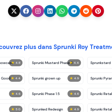
couvrez plus dans Sprunki Roy Treatm
★
★
Showcase
Sprunki Mustard Phase 2
Sprunkstard
4.8
4.4
★
★
c Good
Sprunki grown up
Sprunki Pyra
4.4
4.9
★
★
Sprunki Phase 1.5
Sprunki Reta
4.6
4.6
★
★
Sprunked Redesign
Sprunki Reta
5.0
4.9