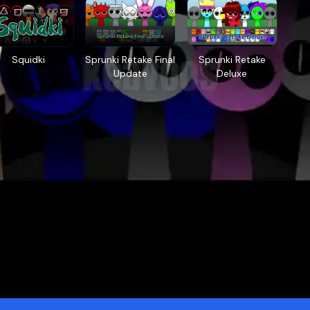
Squidki
Sprunki Retake Final
Sprunki Retake
Update
Deluxe