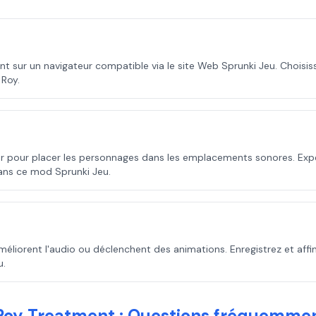
 sur un navigateur compatible via le site Web Sprunki Jeu. Choisi
 Roy.
époser pour placer les personnages dans les emplacements sonores. E
ns ce mod Sprunki Jeu.
liorent l'audio ou déclenchent des animations. Enregistrez et affi
u.
Roy Treatment : Questions fréquemme