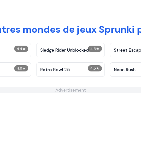
utres mondes de jeux Sprunki
4.4
★
4.5
★
h
Sledge Rider Unblocked
Street Esca
4.9
★
4.5
★
Retro Bowl 25
Neon Rush
Advertisement