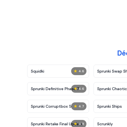
Dé
★
Squidki
Sprunki Swap 
4.6
★
Sprunki Definitive Phase 7
Sprunki Chaoti
4.6
★
Sprunki Corruptbox 5
Sprunki Ships
4.7
★
Sprunki Retake Final Update
Scrunkly
4.8