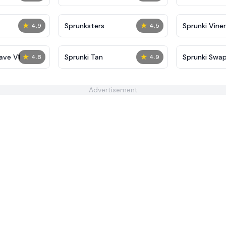
★
★
Sprunksters
Sprunki Viner
4.9
4.5
★
★
ave V1
Sprunki Tan
Sprunki Swa
4.8
4.9
Advertisement