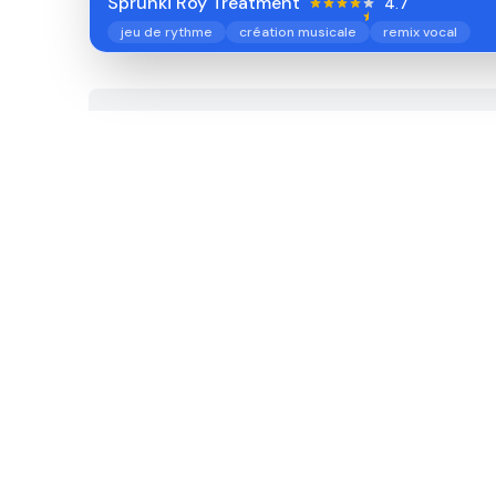
Sprunki Roy Treatment
4.7
jeu de rythme
création musicale
remix vocal