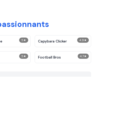
 passionnants
5
★
4.9
★
pe
Capybara Clicker
5
★
4.7
★
Football Bros