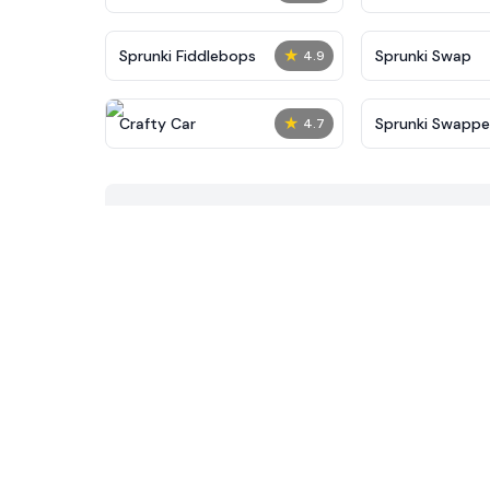
★
Sprunki Fiddlebops
Sprunki Swap
4.9
★
Crafty Car
Sprunki Swapp
4.7