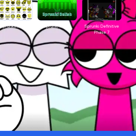
Sprunkstard
Sprunki Relish
Sprunki Definitive
Phase 7