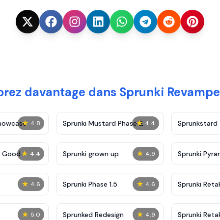
orez davantage dans Sprunki Revampe
★
★
Showcase
Sprunki Mustard Phase 2
Sprunkstard
4.8
4.4
★
★
c Good
Sprunki grown up
Sprunki Pyra
4.4
4.9
★
★
Sprunki Phase 1.5
Sprunki Reta
4.6
4.6
★
★
Sprunked Redesign
Sprunki Reta
5.0
4.9