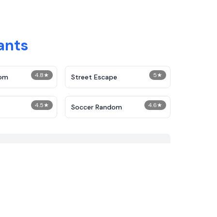
ants
4.8
★
5
★
dom
Street Escape
4.5
★
4.6
★
Soccer Random