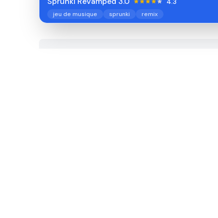
Sprunki Revamped 3.0
4.3
jeu de musique
sprunki
remix