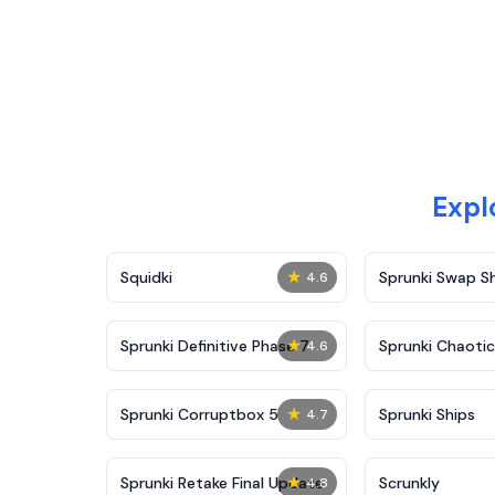
Expl
★
Squidki
Sprunki Swap 
4.6
★
Sprunki Definitive Phase 7
Sprunki Chaoti
4.6
★
Sprunki Corruptbox 5
Sprunki Ships
4.7
★
Sprunki Retake Final Update
Scrunkly
4.8