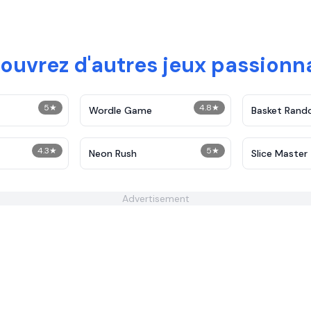
ouvrez d'autres jeux passionn
5
★
4.8
★
Wordle Game
Basket Ran
4.3
★
5
★
Neon Rush
Slice Master
Advertisement