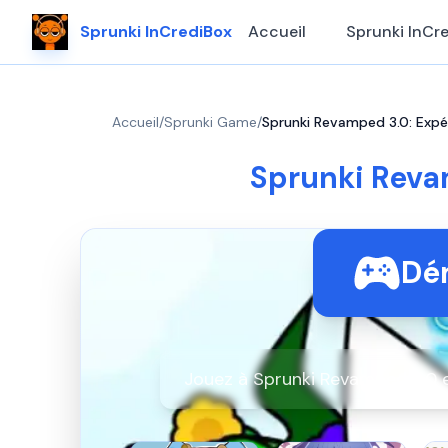
Sprunki InCrediBox
Accueil
Sprunki InCr
Accueil
/
Sprunki Game
/
Sprunki Revamped 3.0: Expé
Sprunki Reva
Dém
Jouez à Sprunki Revamped 3.0 e