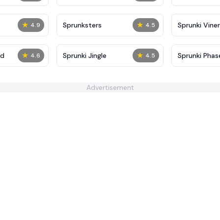
★
★
Sprunksters
Sprunki Viner
4.9
4.5
★
★
ed
Sprunki Jingle
Sprunki Phas
4.6
4.5
Different
Advertisement