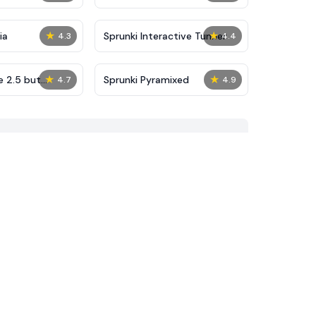
★
★
ia
Sprunki Interactive Tunner
4.3
4.4
★
★
e 2.5 but
Sprunki Pyramixed
4.7
4.9