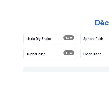
Déc
4.9
★
Little Big Snake
Sphere Rush
4.6
★
Tunnel Rush
Block Blast