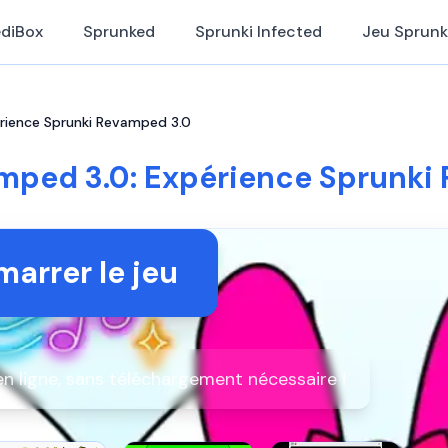
ediBox
Sprunked
Sprunki Infected
Jeu Sprunk
rience Sprunki Revamped 3.0
mped 3.0: Expérience Sprunki
arrer le jeu
n ligne, sans téléchargement nécessaire !