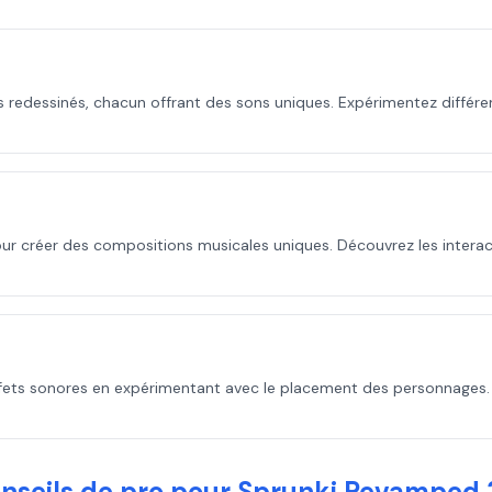
s redessinés, chacun offrant des sons uniques. Expérimentez différ
pour créer des compositions musicales uniques. Découvrez les intera
fets sonores en expérimentant avec le placement des personnages. La
nseils de pro pour Sprunki Revamped 