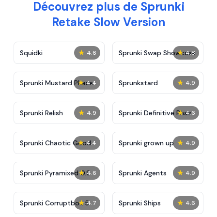
Découvrez plus de Sprunki
Retake Slow Version
★
★
Squidki
Sprunki Swap Showcase
4.6
4.8
★
★
Sprunki Mustard Phase
Sprunkstard
4.4
4.9
2
★
★
Sprunki Relish
Sprunki Definitive Phase
4.9
4.6
7
★
★
Sprunki Chaotic Good
Sprunki grown up
4.4
4.9
★
★
Sprunki Pyramixed 0.9
Sprunki Agents
4.6
4.9
★
★
Sprunki Corruptbox 5
Sprunki Ships
4.7
4.6