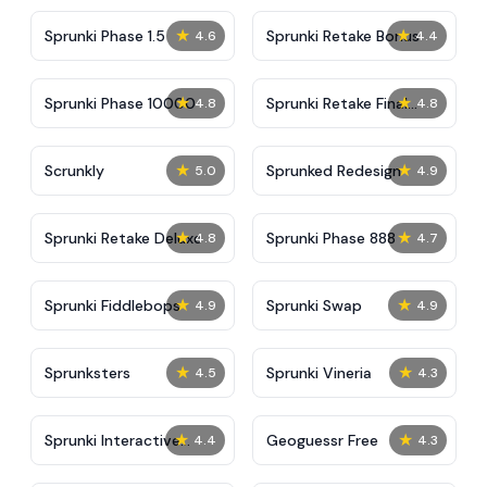
★
★
Sprunki Phase 1.5
Sprunki Retake Bonus
4.6
4.4
★
★
Sprunki Phase 10000
Sprunki Retake Final
4.8
4.8
Update
★
★
Scrunkly
Sprunked Redesign
5.0
4.9
★
★
Sprunki Retake Deluxe
Sprunki Phase 888
4.8
4.7
★
★
Sprunki Fiddlebops
Sprunki Swap
4.9
4.9
★
★
Sprunksters
Sprunki Vineria
4.5
4.3
★
★
Sprunki Interactive
Geoguessr Free
4.4
4.3
Tunner