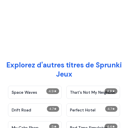
Explorez d'autres titres de Sprunki
Jeux
4.9
★
4.8
★
Space Waves
That's Not My Neighbor
4.7
★
4.7
★
Drift Road
Perfect Hotel
5
★
4.4
★
My Cake Shop
Bad Time Simulator