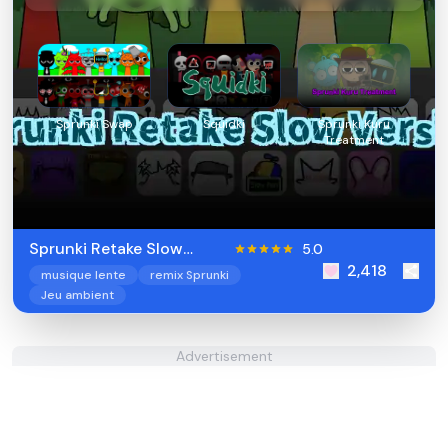
Sprunki Swap
Squidki
Sprunki Kuru
Treatment
Sprunki Retake Slow
5.0
2,418
Version
musique lente
remix Sprunki
Jeu ambient
Advertisement