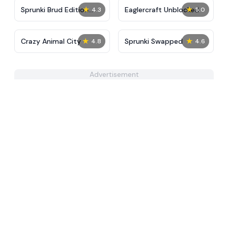
★
★
Sprunki Brud Edition
Eaglercraft Unblocked
4.3
5.0
Final
★
★
Crazy Animal City
Sprunki Swapped
4.8
4.6
Advertisement