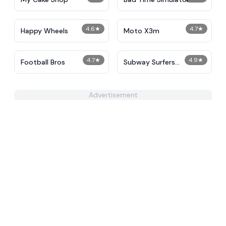
4.6
★
4.7
★
Happy Wheels
Moto X3m
4.7
★
4.9
★
Football Bros
Subway Surfers
Unblocked
Advertisement