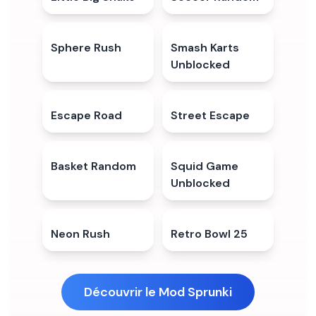
Sphere Rush
5.0
★
Smash Karts
4.5
★
Unblocked
Escape Road
4.9
★
Street Escape
5.0
★
Basket Random
4.8
★
Squid Game
4.8
★
Unblocked
Neon Rush
5.0
★
Retro Bowl 25
4.5
★
Découvrir le Mod Sprunki