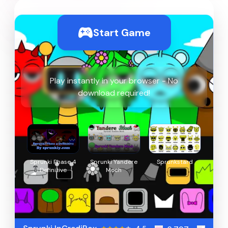
Start Game
Play instantly in your browser - No
download required!
Sprunki Phase 4
Sprunki Yandere
Sprunkstard
Definitive
Moch