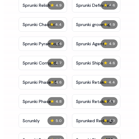
★
★
Sprunki Relish
Sprunki Definitive
4.9
4.6
Phase 7
★
★
Sprunki Chaotic
Sprunki grown up
4.4
4.9
Good
★
★
Sprunki Pyramixed
Sprunki Agents
4.6
4.9
0.9
★
★
Sprunki Corruptbox
Sprunki Ships
4.7
4.6
5
★
★
Sprunki Phase 1.5
Sprunki Retake
4.6
4.4
Bonus
★
★
Sprunki Phase
Sprunki Retake Final
4.8
4.8
10000
Update
★
★
Scrunkly
Sprunked Redesign
5.0
4.9