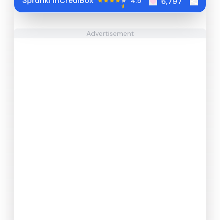
Sprunki InCrediBox
4.5
6,797
Advertisement