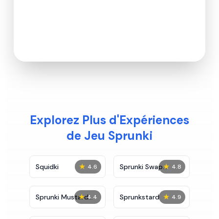
Explorez Plus d'Expériences
de Jeu Sprunki
★
★
Squidki
Sprunki Swap
4.6
4.8
Showcase
★
★
Sprunki Mustard
Sprunkstard
4.4
4.9
Phase 2