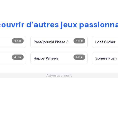
ouvrir d’autres jeux passionn
4.5
★
4.6
★
ParaSprunki Phase 3
Loaf Clicker
4.8
★
4.6
★
Happy Wheels
Sphere Rush
Advertisement