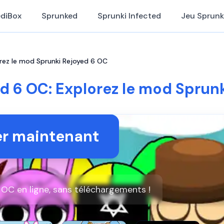
ediBox
Sprunked
Sprunki Infected
Jeu Sprunk
orez le mod Sprunki Rejoyed 6 OC
d 6 OC: Explorez le mod Sprun
r maintenant
 OC en ligne, sans téléchargements !