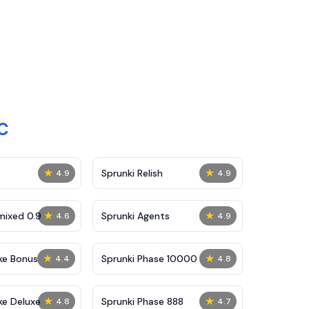
OC
★
★
Sprunki Relish
4.9
4.9
★
★
mixed 0.9
Sprunki Agents
4.6
4.9
★
★
ke Bonus
Sprunki Phase 10000
4.4
4.8
★
★
ke Deluxe
Sprunki Phase 888
4.8
4.7