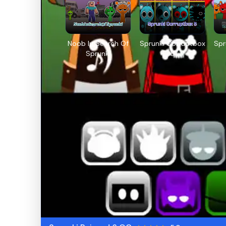
Noob In Search Of
Sprunki Corruptbox
Spr
Sprunki
5