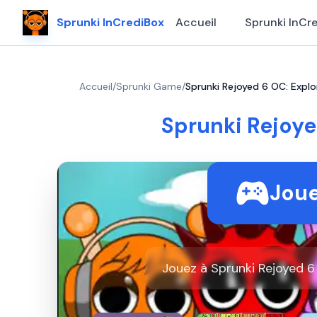
Sprunki InCrediBox
Accueil
Sprunki InCr
Accueil
/
Sprunki Game
/
Sprunki Rejoyed 6 OC: Expl
Sprunki Rejoye
Joue
Jouez à Sprunki Rejoyed 6