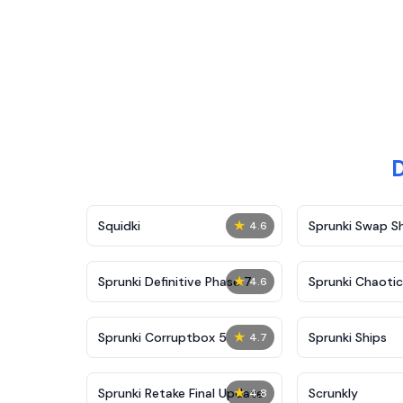
D
★
Squidki
Sprunki Swap 
4.6
★
Sprunki Definitive Phase 7
Sprunki Chaoti
4.6
★
Sprunki Corruptbox 5
Sprunki Ships
4.7
★
Sprunki Retake Final Update
Scrunkly
4.8