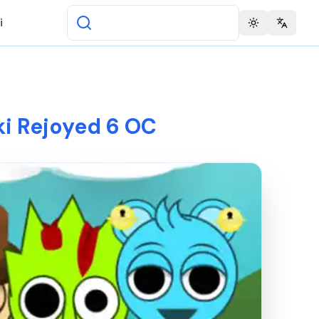
i
Toggle theme
Change 
ki Rejoyed 6 OC