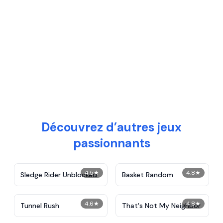
Découvrez d’autres jeux
passionnants
4.5
★
4.8
★
Sledge Rider Unblocked
Basket Random
4.6
★
4.8
★
Tunnel Rush
That's Not My Neighbor