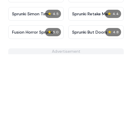
Tunner
★
★
Sprunki Simon Time
Sprunki Retake Max
4.5
4.4
PHASE 3
★
★
Fusion Horror Sprunki
Sprunki But Doors
5.0
4.8
Advertisement