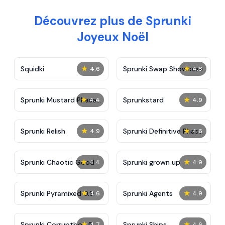
Découvrez plus de Sprunki
Joyeux Noël
★
★
Squidki
Sprunki Swap Showcase
4.6
4.8
★
★
Sprunki Mustard Phase
Sprunkstard
4.4
4.9
2
★
★
Sprunki Relish
Sprunki Definitive Phase
4.9
4.6
7
★
★
Sprunki Chaotic Good
Sprunki grown up
4.4
4.9
★
★
Sprunki Pyramixed 0.9
Sprunki Agents
4.6
4.9
★
★
Sprunki Corruptbox 5
Sprunki Ships
4.7
4.6