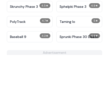
4.5
★
4.9
★
Skrunchy Phase 3
Sphelpki Phase 3
4.7
★
5
★
PolyTrack
Taming Io
4.3
★
4.4
★
Baseball 9
Sprunki Phase 30 Death
Advertisement