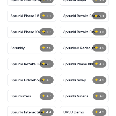
★
★
Sprunki Phase 1.5
Sprunki Retake Bonus
4.6
4.4
★
★
Sprunki Phase 10000
Sprunki Retake Final
4.8
4.8
Update
★
★
Scrunkly
Sprunked Redesign
5.0
4.9
★
★
Sprunki Retake Deluxe
Sprunki Phase 888
4.8
4.7
★
★
Sprunki Fiddlebops
Sprunki Swap
4.9
4.9
★
★
Sprunksters
Sprunki Vineria
4.5
4.3
★
★
Sprunki Interactive
UVSU Demo
4.4
4.9