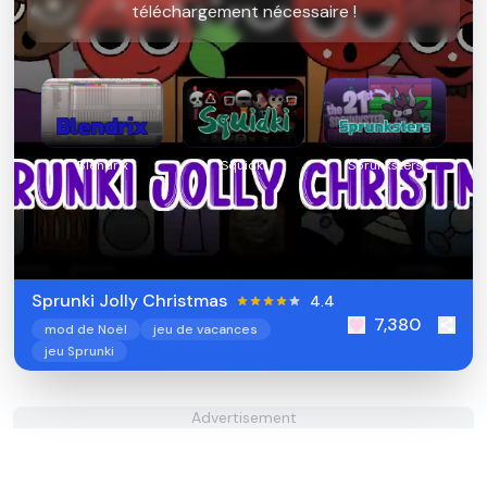
téléchargement nécessaire !
Blendrix
Squidki
Sprunksters
Sprunki Jolly Christmas
4.4
7,380
mod de Noël
jeu de vacances
jeu Sprunki
Advertisement