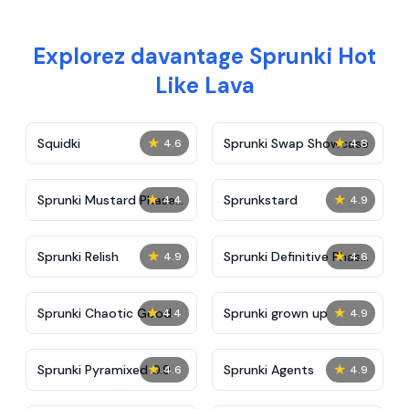
Explorez davantage Sprunki Hot
Like Lava
★
★
Squidki
Sprunki Swap Showcase
4.6
4.8
★
★
Sprunki Mustard Phase
Sprunkstard
4.4
4.9
2
★
★
Sprunki Relish
Sprunki Definitive Phase
4.9
4.6
7
★
★
Sprunki Chaotic Good
Sprunki grown up
4.4
4.9
★
★
Sprunki Pyramixed 0.9
Sprunki Agents
4.6
4.9