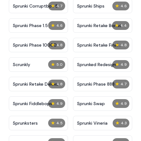
★
★
Sprunki Corruptbox 5
Sprunki Ships
4.7
4.6
★
★
Sprunki Phase 1.5
Sprunki Retake Bonus
4.6
4.4
★
★
Sprunki Phase 10000
Sprunki Retake Final
4.8
4.8
Update
★
★
Scrunkly
Sprunked Redesign
5.0
4.9
★
★
Sprunki Retake Deluxe
Sprunki Phase 888
4.8
4.7
★
★
Sprunki Fiddlebops
Sprunki Swap
4.9
4.9
★
★
Sprunksters
Sprunki Vineria
4.5
4.3