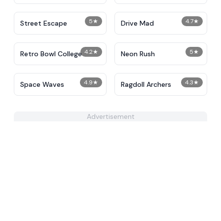
5
★
4.7
★
Street Escape
Drive Mad
4.2
★
5
★
Retro Bowl College
Neon Rush
4.9
★
4.3
★
Space Waves
Ragdoll Archers
Advertisement