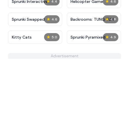
★
★
Sprunki Interactive
Helicopter Game
4.4
4.6
Tunner
★
★
Sprunki Swapped
Backrooms: TUNG TUNG
4.6
4.8
TUNG SAUR
★
★
Kitty Cats
Sprunki Pyramixed
5.0
4.9
Advertisement