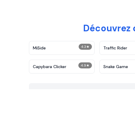
Découvrez d
4.3
★
MiSide
Traffic Rider
4.9
★
Capybara Clicker
Snake Game