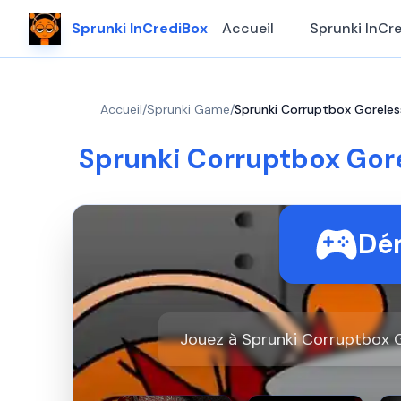
Sprunki InCrediBox
Accueil
Sprunki InCr
Accueil
/
Sprunki Game
/
Sprunki Corruptbox Goreles
Sprunki Corruptbox Gore
Dém
Jouez à Sprunki Corruptbox G