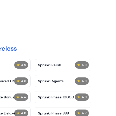
reless
★
★
Sprunki Relish
4.9
4.9
★
★
mixed 0.9
Sprunki Agents
4.6
4.9
★
★
ke Bonus
Sprunki Phase 10000
4.4
4.8
★
★
ke Deluxe
Sprunki Phase 888
4.8
4.7