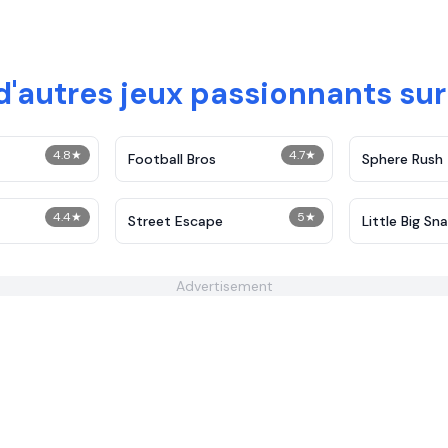
'autres jeux passionnants sur
4.8
★
4.7
★
Football Bros
Sphere Rush
4.4
★
5
★
Street Escape
Little Big Sn
Advertisement