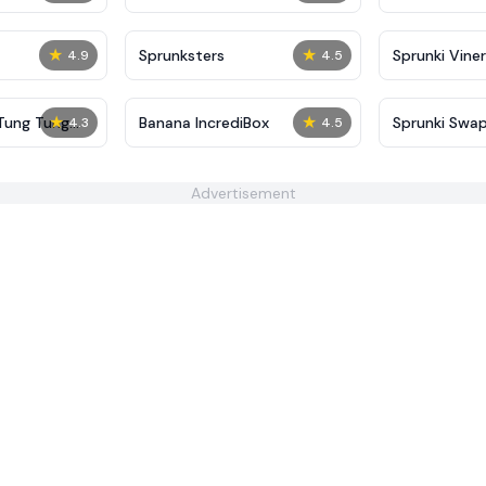
★
★
Sprunksters
Sprunki Viner
4.9
4.5
★
★
 Tung Tung
Banana IncrediBox
Sprunki Swa
4.3
4.5
Advertisement