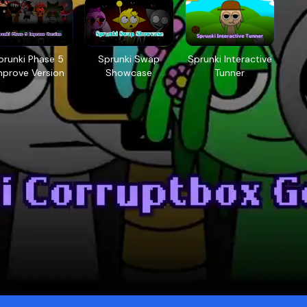
prunki Phase 5
Sprunki Swap
Sprunki Interactive
mprove Version
Showcase
Tunner