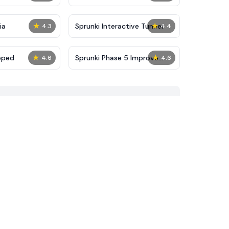
★
★
ia
Sprunki Interactive Tunner
4.3
4.4
★
★
pped
Sprunki Phase 5 Improve
4.6
4.6
Version