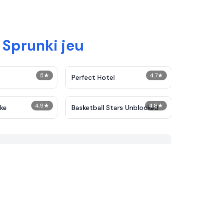
 Sprunki jeu
5
★
4.7
★
Perfect Hotel
4.9
★
4.8
★
ake
Basketball Stars Unblocked