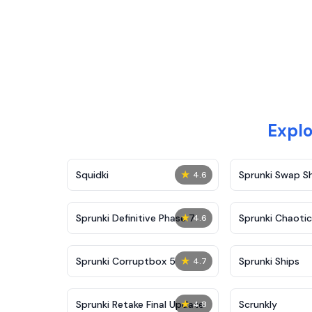
Explo
★
Squidki
Sprunki Swap 
4.6
★
Sprunki Definitive Phase 7
Sprunki Chaoti
4.6
★
Sprunki Corruptbox 5
Sprunki Ships
4.7
★
Sprunki Retake Final Update
Scrunkly
4.8