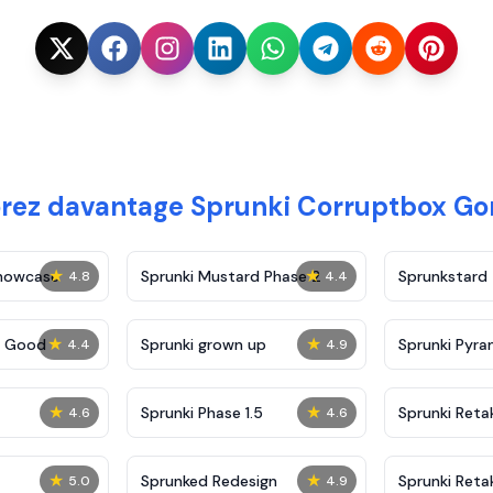
rez davantage Sprunki Corruptbox Go
★
★
Showcase
Sprunki Mustard Phase 2
Sprunkstard
4.8
4.4
★
★
c Good
Sprunki grown up
Sprunki Pyra
4.4
4.9
★
★
Sprunki Phase 1.5
Sprunki Reta
4.6
4.6
★
★
Sprunked Redesign
Sprunki Reta
5.0
4.9