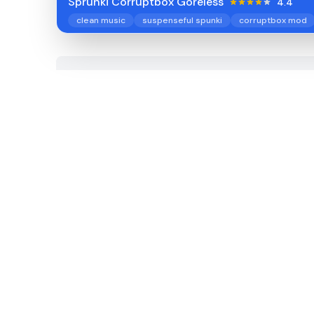
Sprunki Corruptbox Goreless
4.4
clean music
suspenseful spunki
corruptbox mod