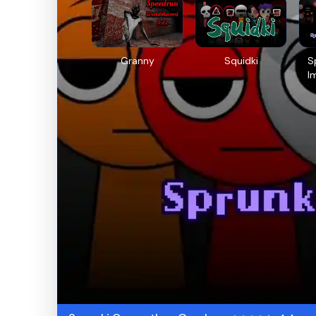
Granny
Squidki
S
I