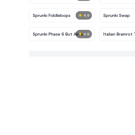
★
Sprunki Fiddlebops
Sprunki Swap
4.9
★
Sprunki Phase 6 But Alive
Italian Brainrot
4.6
Mini Race