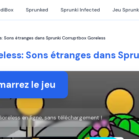
ediBox
Sprunked
Sprunki Infected
Jeu Sprunk
s: Sons étranges dans Sprunki Corruptbox Goreless
less: Sons étranges dans Spr
arrez le jeu
oreless en ligne, sans téléchargement !